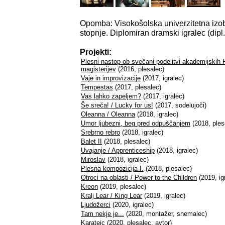
Opomba: Visokošolska univerzitetna izo
stopnje. Diplomiran dramski igralec (dipl.
Projekti:
Plesni nastop ob svečani podelitvi akademijskih 
magisterijev
(2016, plesalec)
Vaje in improvizacije
(2017, igralec)
Tempestas
(2017, plesalec)
Vas lahko zapeljem?
(2017, igralec)
Še sreča! / Lucky for us!
(2017, sodelujoči)
Oleanna / Oleanna
(2018, igralec)
Umor ljubezni, beg pred odpuščanjem
(2018, ples
Srebrno rebro
(2018, igralec)
Balet II
(2018, plesalec)
Uvajanje / Apprenticeship
(2018, igralec)
Miroslav
(2018, igralec)
Plesna kompozicija I.
(2018, plesalec)
Otroci na oblasti / Power to the Children
(2019, ig
Kreon
(2019, plesalec)
Kralj Lear / King Lear
(2019, igralec)
Ljudožerci
(2020, igralec)
Tam nekje je...
(2020, montažer, snemalec)
Karatejc
(2020, plesalec, avtor)