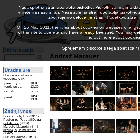
Naša spletna stran uporablja piškotke. Piškotki so majhne da
vrnete na našo stran. Naša spletna stran uporablja piškotke, 
izboljšujemo delovanje strani. Podatkov, zbra
On 26 May 2011, the rules about cookies on websites changed. 
of the site to operate and have already been set. You may delete
find out more about cookies
Sprejemam piškotke s tega spletišča / I
Andraž Harauer
Uradne ure arhiva in
videoteke CTF:
ponedeljek,
10:30-
torek, sreda
13:30
četrtek
zaprto
10:30-
petek
13:00
Love Punch, The
(2013)
Pasijon po Petru ali Dolga
pot domov
(2026)
Marcello Mastroianni: mi
ricordo, si, io mi ricordo
(1997)
Luci del varieta
(1950)