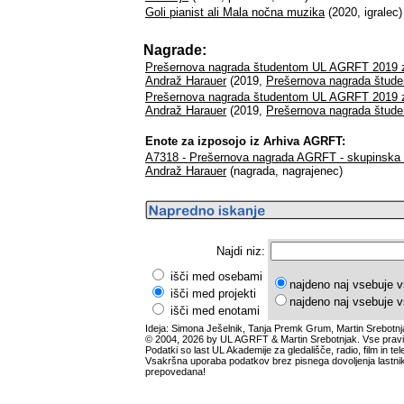
Goli pianist ali Mala nočna muzika
(2020, igralec)
Nagrade:
Prešernova nagrada študentom UL AGRFT 2019 za 
Andraž Harauer
(2019,
Prešernova nagrada štu
Prešernova nagrada študentom UL AGRFT 2019 za 
Andraž Harauer
(2019,
Prešernova nagrada štu
Enote za izposojo iz Arhiva AGRFT:
A7318 - Prešernova nagrada AGRFT - skupinska za
Andraž Harauer
(nagrada, nagrajenec)
Najdi niz:
išči med osebami
najdeno naj vsebuje v
išči med projekti
najdeno naj vsebuje v
išči med enotami
Ideja: Simona Ješelnik, Tanja Premk Grum, Martin Srebotnj
© 2004, 2026 by UL AGRFT & Martin Srebotnjak. Vse pravi
Podatki so last UL Akademije za gledališče, radio, film in tele
Vsakršna uporaba podatkov brez pisnega dovoljenja lastnik
prepovedana!