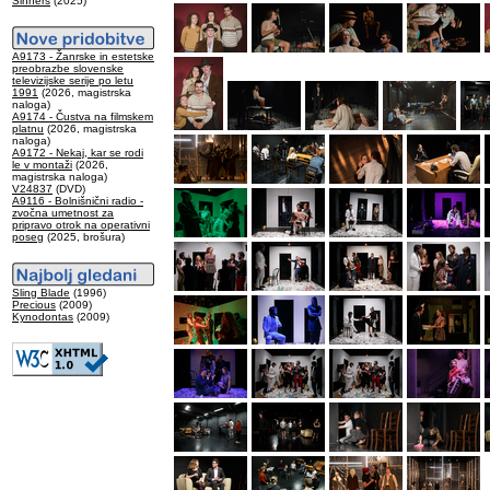
Sinners
(2025)
A9173 - Žanrske in estetske
preobrazbe slovenske
televizijske serije po letu
1991
(2026, magistrska
naloga)
A9174 - Čustva na filmskem
platnu
(2026, magistrska
naloga)
A9172 - Nekaj, kar se rodi
le v montaži
(2026,
magistrska naloga)
V24837
(DVD)
A9116 - Bolnišnični radio -
zvočna umetnost za
pripravo otrok na operativni
poseg
(2025, brošura)
Sling Blade
(1996)
Precious
(2009)
Kynodontas
(2009)