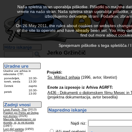
Naša spletna stran uporablja piškotke. Piškotki so majhne da
vrnete na našo stran. Naša spletna stran uporablja piškotke, 
izboljšujemo delovanje strani. Podatkov, zbra
On 26 May 2011, the rules about cookies on websites changed. 
of the site to operate and have already been set. You may delete
find out more about cookies
Sprejemam piškotke s tega spletišča / I
Jerko Gržinčič
Uradne ure arhiva in
Projekti:
videoteke CTF:
Sv. Miklavž prihaja
(1996, avtor, libretist)
ponedeljek,
10:30-
torek, sreda
13:30
četrtek
zaprto
Enote za izposojo iz Arhiva AGRFT:
10:30-
petek
A436 - Dokumenti o diplomskem filmu Mesec in TV
13:00
(projektna dokumentacija, avtor besedila)
Love Punch, The
(2013)
Pasijon po Petru ali Dolga
pot domov
(2026)
Marcello Mastroianni: mi
ricordo, si, io mi ricordo
Najdi niz:
(1997)
Luci del varieta
(1950)
išči med osebami