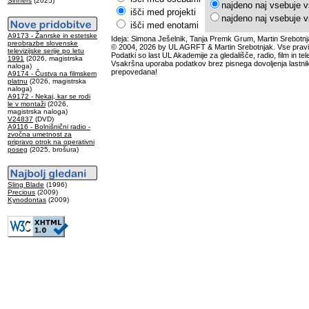
Sinners
(2025)
najdeno naj vsebuje v
išči med projekti
najdeno naj vsebuje v
išči med enotami
A9173 - Žanrske in estetske
Ideja: Simona Ješelnik, Tanja Premk Grum, Martin Srebotnj
preobrazbe slovenske
© 2004, 2026 by UL AGRFT & Martin Srebotnjak. Vse pravi
televizijske serije po letu
Podatki so last UL Akademije za gledališče, radio, film in tele
1991
(2026, magistrska
Vsakršna uporaba podatkov brez pisnega dovoljenja lastnik
naloga)
prepovedana!
A9174 - Čustva na filmskem
platnu
(2026, magistrska
naloga)
A9172 - Nekaj, kar se rodi
le v montaži
(2026,
magistrska naloga)
V24837
(DVD)
A9116 - Bolnišnični radio -
zvočna umetnost za
pripravo otrok na operativni
poseg
(2025, brošura)
Sling Blade
(1996)
Precious
(2009)
Kynodontas
(2009)