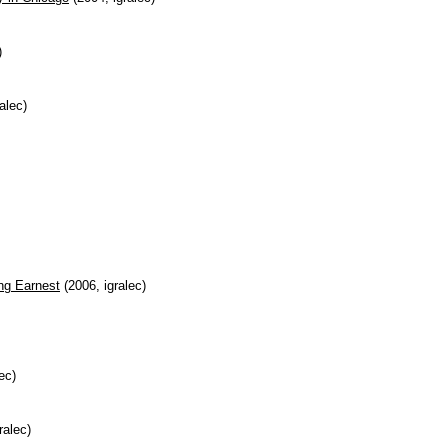
)
alec)
ng Earnest
(2006, igralec)
ec)
ralec)