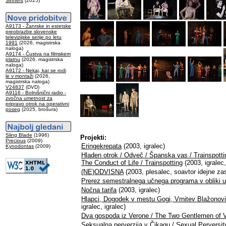
Sinners
(2025)
A9173 - Žanrske in estetske
preobrazbe slovenske
televizijske serije po letu
1991
(2026, magistrska
naloga)
A9174 - Čustva na filmskem
platnu
(2026, magistrska
naloga)
A9172 - Nekaj, kar se rodi
le v montaži
(2026,
magistrska naloga)
V24837
(DVD)
A9116 - Bolnišnični radio -
zvočna umetnost za
pripravo otrok na operativni
poseg
(2025, brošura)
Sling Blade
(1996)
Projekti:
Precious
(2009)
Eringekrepata
(2003, igralec)
Kynodontas
(2009)
Hladen otrok / Odveč / Španska vas / Trainspotti
The Conduct of Life / Trainspotting
(2003, igralec,
(NE)ODVISNA
(2003, plesalec, soavtor idejne za
Prerez semestralnega učnega programa v obliki 
Nočna tarifa
(2003, igralec)
Hlapci, Dogodek v mestu Gogi, Vrnitev Blažonovi
igralec, igralec)
Dva gospoda iz Verone / The Two Gentlemen of 
Seksualna perverzija v Čikagu / Sexual Perversit