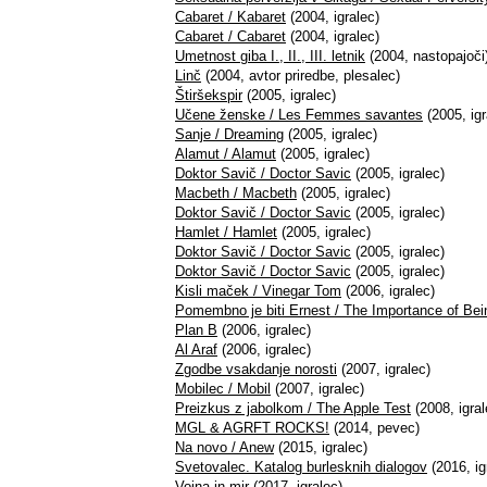
Cabaret / Kabaret
(2004, igralec)
Cabaret / Cabaret
(2004, igralec)
Umetnost giba I., II., III. letnik
(2004, nastopajoči
Linč
(2004, avtor priredbe, plesalec)
Štiršekspir
(2005, igralec)
Učene ženske / Les Femmes savantes
(2005, igr
Sanje / Dreaming
(2005, igralec)
Alamut / Alamut
(2005, igralec)
Doktor Savič / Doctor Savic
(2005, igralec)
Macbeth / Macbeth
(2005, igralec)
Doktor Savič / Doctor Savic
(2005, igralec)
Hamlet / Hamlet
(2005, igralec)
Doktor Savič / Doctor Savic
(2005, igralec)
Doktor Savič / Doctor Savic
(2005, igralec)
Kisli maček / Vinegar Tom
(2006, igralec)
Pomembno je biti Ernest / The Importance of Bei
Plan B
(2006, igralec)
Al Araf
(2006, igralec)
Zgodbe vsakdanje norosti
(2007, igralec)
Mobilec / Mobil
(2007, igralec)
Preizkus z jabolkom / The Apple Test
(2008, igral
MGL & AGRFT ROCKS!
(2014, pevec)
Na novo / Anew
(2015, igralec)
Svetovalec. Katalog burlesknih dialogov
(2016, ig
Vojna in mir
(2017, igralec)