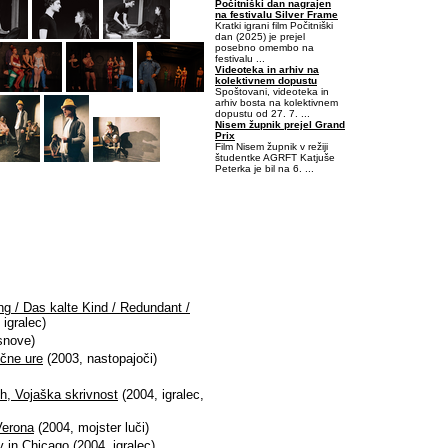
Počitniški dan nagrajen
na festivalu Silver Frame
Kratki igrani film Počitniški
dan (2025) je prejel
posebno omembo na
festivalu ...
Videoteka in arhiv na
kolektivnem dopustu
Spoštovani, videoteka in
arhiv bosta na kolektivnem
dopustu od 27. 7. ...
Nisem župnik prejel Grand
Prix
Film Nisem župnik v režiji
študentke AGRFT Katjuše
Peterka je bil na 6. ...
-0,453125-0,09375
ng / Das kalte Kind / Redundant /
 igralec)
snove)
učne ure
(2003, nastopajoči)
h, Vojaška skrivnost
(2004, igralec,
Verona
(2004, mojster luči)
y in Chicago
(2004, igralec)