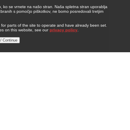
, ko se vrnete na našo stran. Naša spletna stran uporablja
 zbranih s pomočjo piškotkov, ne bomo posredovali tretjim
or parts of the site to operate and have already been set.
ies on this website, see our
privacy policy
.