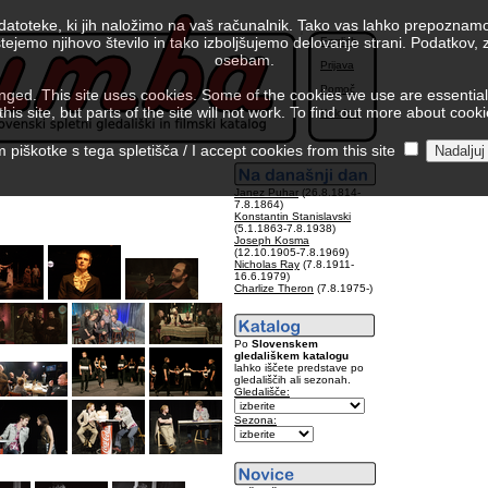
 datoteke, ki jih naložimo na vaš računalnik. Tako vas lahko prepoznamo
tejemo njihovo število in tako izboljšujemo delovanje strani. Podatkov,
English
osebam.
Prijava
Pomoč
ed. This site uses cookies. Some of the cookies we use are essential f
is site, but parts of the site will not work. To find out more about cook
Kolofon
piškotke s tega spletišča / I accept cookies from this site
Janez Puhar
(26.8.1814-
7.8.1864)
Konstantin Stanislavski
(5.1.1863-7.8.1938)
Joseph Kosma
(12.10.1905-7.8.1969)
Nicholas Ray
(7.8.1911-
16.6.1979)
Charlize Theron
(7.8.1975-)
Po
Slovenskem
gledališkem katalogu
lahko iščete predstave po
gledališčih ali sezonah.
Gledališče:
Sezona: