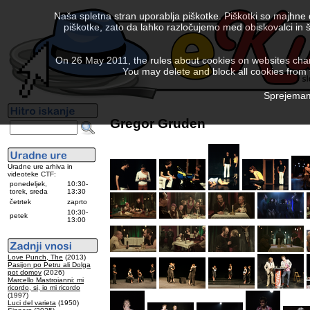
Naša spletna stran uporablja piškotke. Piškotki so majhne
piškotke, zato da lahko razločujemo med obiskovalci in š
On 26 May 2011, the rules about cookies on websites chang
You may delete and block all cookies from th
Sprejemam 
Gregor Gruden
Uradne ure arhiva in
videoteke CTF:
ponedeljek,
10:30-
torek, sreda
13:30
četrtek
zaprto
10:30-
petek
13:00
Love Punch, The
(2013)
Pasijon po Petru ali Dolga
pot domov
(2026)
Marcello Mastroianni: mi
ricordo, si, io mi ricordo
(1997)
Luci del varieta
(1950)