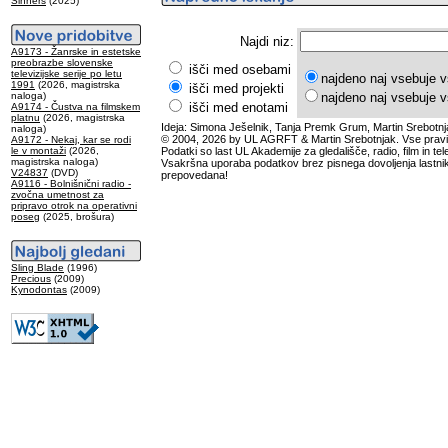
Sinners
(2025)
Najdi niz:
A9173 - Žanrske in estetske
preobrazbe slovenske
išči med osebami
televizijske serije po letu
najdeno naj vsebuje v
1991
(2026, magistrska
išči med projekti
naloga)
najdeno naj vsebuje v
išči med enotami
A9174 - Čustva na filmskem
platnu
(2026, magistrska
Ideja: Simona Ješelnik, Tanja Premk Grum, Martin Srebotnj
naloga)
© 2004, 2026 by UL AGRFT & Martin Srebotnjak. Vse pravi
A9172 - Nekaj, kar se rodi
le v montaži
(2026,
Podatki so last UL Akademije za gledališče, radio, film in tele
magistrska naloga)
Vsakršna uporaba podatkov brez pisnega dovoljenja lastnik
V24837
(DVD)
prepovedana!
A9116 - Bolnišnični radio -
zvočna umetnost za
pripravo otrok na operativni
poseg
(2025, brošura)
Sling Blade
(1996)
Precious
(2009)
Kynodontas
(2009)