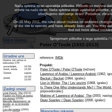
Naša spletna stran uporablja piškotke. Piškotki so majhne da
vrnete na našo stran. Naša spletna stran uporablja piškotke, 
izboljšujemo delovanje strani. Podatkov, zbra
On 26 May 2011, the rules about cookies on websites changed. 
of the site to operate and have already been set. You may delete
find out more about cookies
Sprejemam piškotke s tega spletišča / I
Peter O'Toole (1932-2013)
reference:
IMDb
Uradne ure arhiva in
videoteke CTF:
Projekti:
ponedeljek,
10:30-
Peter O'Toole / Peter O'Toole
(režiser)
torek, sreda
13:30
četrtek
zaprto
Lawrence of Arabia / Lawrence Arabski
(1962, igr
10:30-
petek
Becket / Becket
(1964, igralec)
13:00
Lion in Winter, The / Lev pozimi
(1968, igralec)
Is There One Who Understands Me? / The World
pripovedovalec)
Love Punch, The
(2013)
Making of 'Lawrence of Arabia', The
(2003, nastop
Pasijon po Petru ali Dolga
pot domov
(2026)
Dean Spanley / Dean Spanley
(2008, igralec)
Marcello Mastroianni: mi
ricordo, si, io mi ricordo
(1997)
Luci del varieta
(1950)