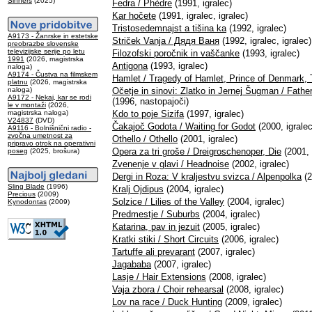
Sinners
(2025)
Fedra / Phèdre
(1991, igralec)
Kar hočete
(1991, igralec, igralec)
Tristosedemnajst a tišina ka
(1992, igralec)
A9173 - Žanrske in estetske
Striček Vanja / Дядя Ваня
(1992, igralec, igralec)
preobrazbe slovenske
televizijske serije po letu
Filozofski poročnik in vaščanke
(1993, igralec)
1991
(2026, magistrska
Antigona
(1993, igralec)
naloga)
A9174 - Čustva na filmskem
Hamlet / Tragedy of Hamlet, Prince of Denmark,
platnu
(2026, magistrska
naloga)
Očetje in sinovi: Zlatko in Jernej Šugman / Fath
A9172 - Nekaj, kar se rodi
(1996, nastopajoči)
le v montaži
(2026,
magistrska naloga)
Kdo to poje Sizifa
(1997, igralec)
V24837
(DVD)
Čakajoč Godota / Waiting for Godot
(2000, igralec
A9116 - Bolnišnični radio -
zvočna umetnost za
Othello / Othello
(2001, igralec)
pripravo otrok na operativni
Opera za tri groše / Dreigroschenoper, Die
(2001, 
poseg
(2025, brošura)
Zvenenje v glavi / Headnoise
(2002, igralec)
Dergi in Roza: V kraljestvu svizca / Alpenpolka
(2
Sling Blade
(1996)
Kralj Ojdipus
(2004, igralec)
Precious
(2009)
Solzice / Lilies of the Valley
(2004, igralec)
Kynodontas
(2009)
Predmestje / Suburbs
(2004, igralec)
Katarina, pav in jezuit
(2005, igralec)
Kratki stiki / Short Circuits
(2006, igralec)
Tartuffe ali prevarant
(2007, igralec)
Jagababa
(2007, igralec)
Lasje / Hair Extensions
(2008, igralec)
Vaja zbora / Choir rehearsal
(2008, igralec)
Lov na race / Duck Hunting
(2009, igralec)