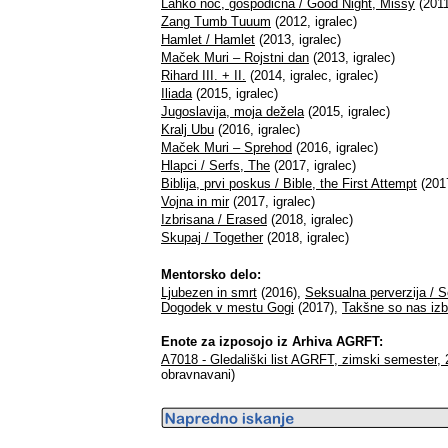
Lahko noč, gospodična / Good Night, Missy
(2011
Zang Tumb Tuuum
(2012, igralec)
Hamlet / Hamlet
(2013, igralec)
Maček Muri – Rojstni dan
(2013, igralec)
Rihard III. + II.
(2014, igralec, igralec)
Iliada
(2015, igralec)
Jugoslavija, moja dežela
(2015, igralec)
Kralj Ubu
(2016, igralec)
Maček Muri – Sprehod
(2016, igralec)
Hlapci / Serfs, The
(2017, igralec)
Biblija, prvi poskus / Bible, the First Attempt
(2017
Vojna in mir
(2017, igralec)
Izbrisana / Erased
(2018, igralec)
Skupaj / Together
(2018, igralec)
Mentorsko delo:
Ljubezen in smrt
(2016),
Seksualna perverzija / S
Dogodek v mestu Gogi
(2017),
Takšne so nas izba
Enote za izposojo iz Arhiva AGRFT:
A7018 - Gledališki list AGRFT, zimski semester,
obravnavani)