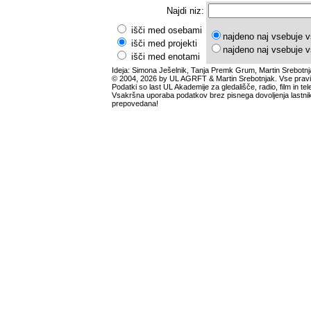
Najdi niz:
išči med osebami
najdeno naj vsebuje v
išči med projekti
najdeno naj vsebuje v
išči med enotami
Ideja: Simona Ješelnik, Tanja Premk Grum, Martin Srebotnj
© 2004, 2026 by UL AGRFT & Martin Srebotnjak. Vse pravi
Podatki so last UL Akademije za gledališče, radio, film in tele
Vsakršna uporaba podatkov brez pisnega dovoljenja lastnik
prepovedana!