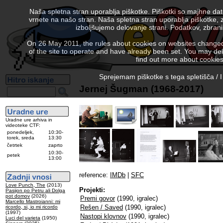
Naša spletna stran uporablja piškotke. Piškotki so majhne da
vrnete na našo stran. Naša spletna stran uporablja piškotke, 
izboljšujemo delovanje strani. Podatkov, zbra
On 26 May 2011, the rules about cookies on websites changed. 
of the site to operate and have already been set. You may delete
find out more about cookies
Sprejemam piškotke s tega spletišča / I
Jernej Šugman (1968-2017)
Uradne ure arhiva in
videoteke CTF:
ponedeljek,
10:30-
torek, sreda
13:30
četrtek
zaprto
10:30-
petek
13:00
reference:
IMDb
|
SFC
Love Punch, The
(2013)
Projekti:
Pasijon po Petru ali Dolga
pot domov
(2026)
Premi govor
(1990, igralec)
Marcello Mastroianni: mi
Rešen / Saved
(1990, igralec)
ricordo, si, io mi ricordo
(1997)
Nastopi klovnov
(1990, igralec)
Luci del varieta
(1950)