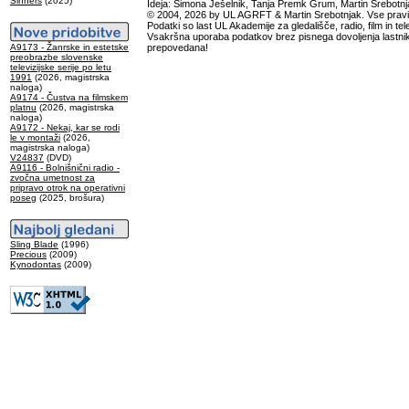
Sinners
(2025)
Ideja: Simona Ješelnik, Tanja Premk Grum, Martin Srebotnj
© 2004, 2026 by UL AGRFT & Martin Srebotnjak. Vse pravi
Podatki so last UL Akademije za gledališče, radio, film in tele
Vsakršna uporaba podatkov brez pisnega dovoljenja lastnik
A9173 - Žanrske in estetske
prepovedana!
preobrazbe slovenske
televizijske serije po letu
1991
(2026, magistrska
naloga)
A9174 - Čustva na filmskem
platnu
(2026, magistrska
naloga)
A9172 - Nekaj, kar se rodi
le v montaži
(2026,
magistrska naloga)
V24837
(DVD)
A9116 - Bolnišnični radio -
zvočna umetnost za
pripravo otrok na operativni
poseg
(2025, brošura)
Sling Blade
(1996)
Precious
(2009)
Kynodontas
(2009)