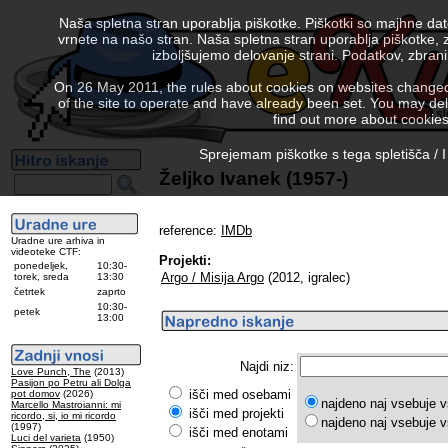
Naša spletna stran uporablja piškotke. Piškotki so majhne da
vrnete na našo stran. Naša spletna stran uporablja piškotke, 
izboljšujemo delovanje strani. Podatkov, zbra
On 26 May 2011, the rules about cookies on websites changed. 
of the site to operate and have already been set. You may delete
find out more about cookies
Sprejemam piškotke s tega spletišča / I
Željko Ivanek (1957-)
reference:
IMDb
Uradne ure arhiva in
videoteke CTF:
Projekti:
ponedeljek,
10:30-
Argo / Misija Argo
(2012, igralec)
torek, sreda
13:30
četrtek
zaprto
10:30-
petek
13:00
Najdi niz:
Love Punch, The
(2013)
Pasijon po Petru ali Dolga
išči med osebami
pot domov
(2026)
najdeno naj vsebuje v
Marcello Mastroianni: mi
išči med projekti
ricordo, si, io mi ricordo
najdeno naj vsebuje v
(1997)
išči med enotami
Luci del varieta
(1950)