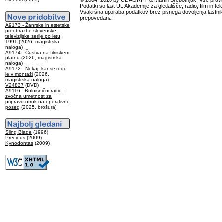
© 2004, 2026 by UL AGRFT & Martin Srebotnjak. Vse pravi
Podatki so last UL Akademije za gledališče, radio, film in tele
Vsakršna uporaba podatkov brez pisnega dovoljenja lastnik
prepovedana!
A9173 - Žanrske in estetske
preobrazbe slovenske
televizijske serije po letu
1991
(2026, magistrska
naloga)
A9174 - Čustva na filmskem
platnu
(2026, magistrska
naloga)
A9172 - Nekaj, kar se rodi
le v montaži
(2026,
magistrska naloga)
V24837
(DVD)
A9116 - Bolnišnični radio -
zvočna umetnost za
pripravo otrok na operativni
poseg
(2025, brošura)
Sling Blade
(1996)
Precious
(2009)
Kynodontas
(2009)