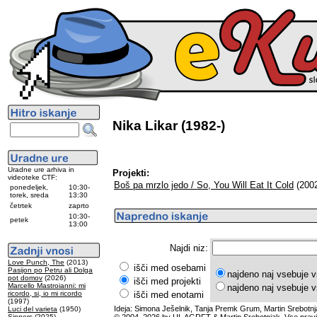
Nika Likar (1982-)
Uradne ure arhiva in
Projekti:
videoteke CTF:
Boš pa mrzlo jedo / So, You Will Eat It Cold
(2002
ponedeljek,
10:30-
torek, sreda
13:30
četrtek
zaprto
10:30-
petek
13:00
Najdi niz:
Love Punch, The
(2013)
išči med osebami
Pasijon po Petru ali Dolga
najdeno naj vsebuje v
pot domov
(2026)
išči med projekti
Marcello Mastroianni: mi
najdeno naj vsebuje v
ricordo, si, io mi ricordo
išči med enotami
(1997)
Ideja: Simona Ješelnik, Tanja Premk Grum, Martin Srebotnj
Luci del varieta
(1950)
Sinners
(2025)