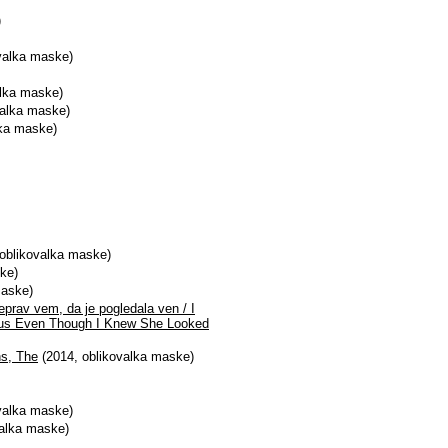
)
valka maske)
alka maske)
valka maske)
lka maske)
oblikovalka maske)
ke)
maske)
eprav vem, da je pogledala ven / I
Bus Even Though I Knew She Looked
ns, The
(2014, oblikovalka maske)
valka maske)
valka maske)