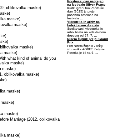
Počitniški dan nagrajen
na festivalu Silver Frame
9, oblikovalka maske)
Kratki igrani film Počitniški
dan (2025) je prejel
maske)
posebno omembo na
festivalu ...
alka maske)
Videoteka in arhiv na
kovalka maske)
kolektivnem dopustu
Spoštovani, videoteka in
arhiv bosta na kolektivnem
ske)
dopustu od 27. 7. ...
Nisem župnik prejel Grand
aske)
Prix
Film Nisem župnik v režiji
blikovalka maske)
študentke AGRFT Katjuše
ka maske)
Peterka je bil na 6. ...
 With what kind of animal do you
-0,4394531-0,078125
ovalka maske)
ka maske)
1, oblikovalka maske)
ske)
alka maske)
a maske)
lka maske)
efore Marriage
(2012, oblikovalka
alka maske)