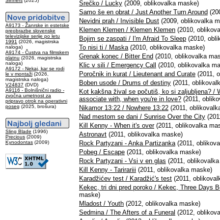
Sinners
(2025)
Srečko / Lucky
(2009, oblikovalka maske)
Samo še en obrat / Just Another Turn Around
(200
Nevidni prah / Invisible Dust
(2009, oblikovalka 
A9173 - Žanrske in estetske
Klemen Klemen / Klemen Klemen
(2010, oblikov
preobrazbe slovenske
televizijske serije po letu
Bojim se zaspati / I'm Afraid To Sleep
(2010, obli
1991
(2026, magistrska
To nisi ti / Maska
(2010, oblikovalka maske)
naloga)
A9174 - Čustva na filmskem
Grenak konec / Bitter End
(2010, oblikovalka ma
platnu
(2026, magistrska
naloga)
Klic v sili / Emergency Call
(2010, oblikovalka m
A9172 - Nekaj, kar se rodi
Poročnik in kurat / Lieutenant and Curate
(2011, o
le v montaži
(2026,
magistrska naloga)
Boben usode / Drums of destiny
(2011, oblikoval
V24837
(DVD)
A9116 - Bolnišnični radio -
Kot kakšna žival se počutiš, ko si zaljubljena? /
zvočna umetnost za
associate with, when you're in love?
(2011, oblik
pripravo otrok na operativni
poseg
(2025, brošura)
Nikamor 13:22 / Nowhere 13:22
(2011, oblikoval
Nad mestom se dani / Sunrise Over the City
(201
Kill Kenny - When it's over
(2011, oblikovalka ma
Sling Blade
(1996)
Astronavt
(2011, oblikovalka maske)
Precious
(2009)
Kynodontas
(2009)
Rock Partyzani - Anka Partizanka
(2011, oblikov
Pobeg / Escape
(2011, oblikovalka maske)
Rock Partyzani - Vsi v en glas
(2011, oblikovalk
Kill Kenny - Tarirariii
(2011, oblikovalka maske)
Karadžićev test / Karadžić's test
(2011, oblikova
Kekec, tri dni pred poroko / Kekec, Three Days B
maske)
Mladost / Youth
(2012, oblikovalka maske)
Sedmina / The Afters of a Funeral
(2012, oblikov