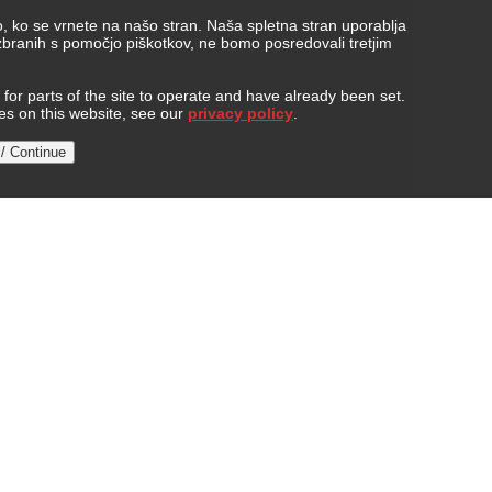
, ko se vrnete na našo stran. Naša spletna stran uporablja
 zbranih s pomočjo piškotkov, ne bomo posredovali tretjim
or parts of the site to operate and have already been set.
ies on this website, see our
privacy policy
.