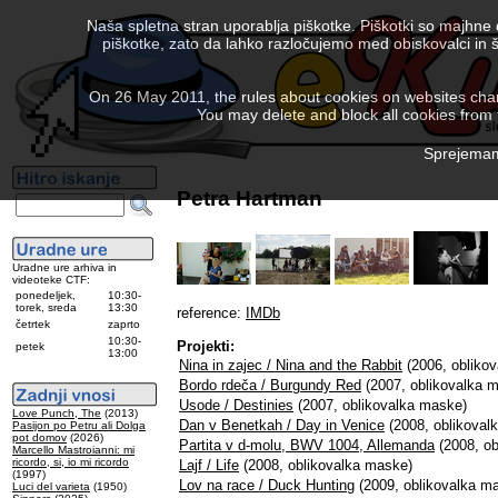
Naša spletna stran uporablja piškotke. Piškotki so majhne
piškotke, zato da lahko razločujemo med obiskovalci in š
On 26 May 2011, the rules about cookies on websites chang
You may delete and block all cookies from th
Sprejemam 
Petra Hartman
Uradne ure arhiva in
videoteke CTF:
ponedeljek,
10:30-
torek, sreda
13:30
reference:
IMDb
četrtek
zaprto
10:30-
Projekti:
petek
13:00
Nina in zajec / Nina and the Rabbit
(2006, obliko
Bordo rdeča / Burgundy Red
(2007, oblikovalka 
Usode / Destinies
(2007, oblikovalka maske)
Love Punch, The
(2013)
Dan v Benetkah / Day in Venice
(2008, oblikoval
Pasijon po Petru ali Dolga
pot domov
(2026)
Partita v d-molu, BWV 1004, Allemanda
(2008, ob
Marcello Mastroianni: mi
ricordo, si, io mi ricordo
Lajf / Life
(2008, oblikovalka maske)
(1997)
Lov na race / Duck Hunting
(2009, oblikovalka m
Luci del varieta
(1950)