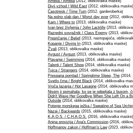
Amelia / Amelia
(2012, oblikovalka maske)
Divji vzhod / Wild East
(2012, oblikovalka maske
Časotresk / Time Turn
(2012, garderoberka)
Na polno slab dan / Worst day ever
(2012, obliko
Kam / Where to
(2013, oblikovalka maske)
Ivan brez življenja / John Lacklife
(2013, oblikov
Razredni sovražnik / Class Enemy
(2013, obliko
Prepričanje / Belief
(2013, nastopajoča, oblikova
Kopanje / Diving In
(2013, oblikovalka maske)
Ž'vali
(2013, oblikovalka maske)
Avgust / Avgust
(2013, oblikovalka maske)
Plavanje / Swimming
(2014, oblikovalka maske)
Talenti / Talent Show
(2014, oblikovalka maske)
Tujca / Strangers
(2014, oblikovalka maske)
Prespana pomlad / Springtime Sleep, The
(2014, 
Svetlo črna / Bright Black
(2014, oblikovalka mas
Vroča lazanja / Hot Lasagne
(2014, oblikovalka 
Nisem ji pomahala, ko se je odpeljala z busom, č
Didn't Wave Her Goodbye When She Left On a 
Outside
(2014, oblikovalka maske)
Potenje morskega ježka / Sweating of Sea Urchi
Nazaj / Backwards
(2015, oblikovalka maske)
K.A.O.S. / C.H.A.O.S.
(2016, oblikovalka maske)
Anina provizija / Ana's Commission
(2016, obliko
Hoffmanov zakon / Hoffman’s Law
(2023, obliko