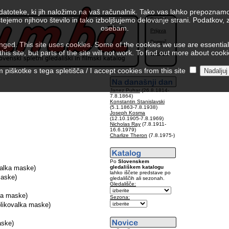
 datoteke, ki jih naložimo na vaš računalnik. Tako vas lahko prepoznamo
tejemo njihovo število in tako izboljšujemo delovanje strani. Podatkov,
English
osebam.
Prijava
Pomoč
ed. This site uses cookies. Some of the cookies we use are essential f
is site, but parts of the site will not work. To find out more about cook
Kolofon
piškotke s tega spletišča / I accept cookies from this site
Janez Puhar
(26.8.1814-
7.8.1864)
Konstantin Stanislavski
(5.1.1863-7.8.1938)
Joseph Kosma
(12.10.1905-7.8.1969)
Nicholas Ray
(7.8.1911-
16.6.1979)
Charlize Theron
(7.8.1975-)
Po
Slovenskem
gledališkem katalogu
valka maske)
lahko iščete predstave po
maske)
gledališčih ali sezonah.
Gledališče:
ka maske)
Sezona:
likovalka maske)
aske)