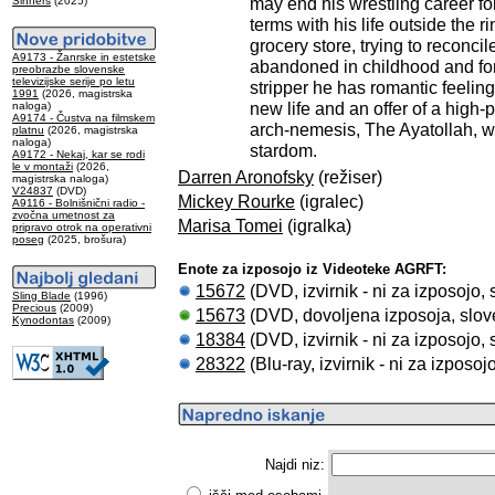
may end his wrestling career fo
Sinners
(2025)
terms with his life outside the ri
grocery store, trying to reconci
A9173 - Žanrske in estetske
abandoned in childhood and for
preobrazbe slovenske
televizijske serije po letu
stripper he has romantic feeling
1991
(2026, magistrska
new life and an offer of a high-
naloga)
A9174 - Čustva na filmskem
arch-nemesis, The Ayatollah, wh
platnu
(2026, magistrska
naloga)
stardom.
A9172 - Nekaj, kar se rodi
le v montaži
(2026,
Darren Aronofsky
(režiser)
magistrska naloga)
V24837
(DVD)
Mickey Rourke
(igralec)
A9116 - Bolnišnični radio -
zvočna umetnost za
Marisa Tomei
(igralka)
pripravo otrok na operativni
poseg
(2025, brošura)
Enote za izposojo iz Videoteke AGRFT:
15672
(DVD, izvirnik - ni za izposojo,
Sling Blade
(1996)
Precious
(2009)
15673
(DVD, dovoljena izposoja, slov
Kynodontas
(2009)
18384
(DVD, izvirnik - ni za izposojo,
28322
(Blu-ray, izvirnik - ni za izposo
Najdi niz: