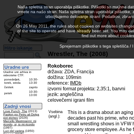
Naša spletna stran uporablja piškotke. Piškotki so majhne da
vrnete na našo stran. Naša spletna stran uporablja piškotke, 
izboljšujemo delovanje strani. Podatkov, zbra
On 26 May 2011, the rules about cookies on websites changed. 
of the site to operate and have already been set. You may delete
find out more about cookies
Sprejemam piškotke s tega spletišča / I
Wrestler, The (2008)
Rokoborec
država: ZDA, Francija
Uradne ure arhiva in
videoteke CTF:
dolžina: 109min
ponedeljek,
10:30-
reference:
IMDb
torek, sreda
13:30
četrtek
zaprto
izvorni format projekta: 2,35:1, barvni
10:30-
petek
jezik: angleščina
13:00
celovečerni igrani film
Love Punch, The
(2013)
Vsebina
This is a drama about an aging 
Pasijon po Petru ali Dolga
(angl.):
decades past his prime, who no
pot domov
(2026)
Marcello Mastroianni: mi
small wrestling shows in VFW h
ricordo, si, io mi ricordo
(1997)
grocery store employee. As he 
Luci del varieta
(1950)