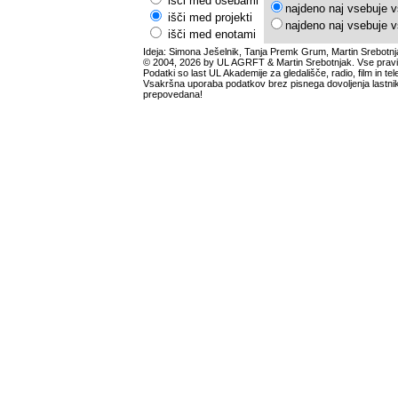
išči med osebami
najdeno naj vsebuje v
išči med projekti
najdeno naj vsebuje v
išči med enotami
Ideja: Simona Ješelnik, Tanja Premk Grum, Martin Srebotnj
© 2004, 2026 by UL AGRFT & Martin Srebotnjak. Vse pravi
Podatki so last UL Akademije za gledališče, radio, film in tele
Vsakršna uporaba podatkov brez pisnega dovoljenja lastnik
prepovedana!