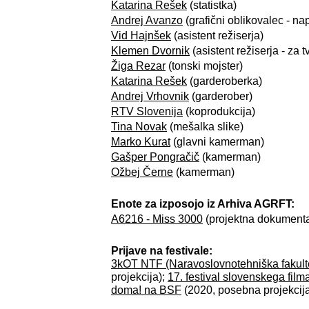
Katarina Rešek
(statistka)
Andrej Avanzo
(grafični oblikovalec - na
Vid Hajnšek
(asistent režiserja)
Klemen Dvornik
(asistent režiserja - za t
Žiga Rezar
(tonski mojster)
Katarina Rešek
(garderoberka)
Andrej Vrhovnik
(garderober)
RTV Slovenija
(koprodukcija)
Tina Novak
(mešalka slike)
Marko Kurat
(glavni kamerman)
Gašper Pongračič
(kamerman)
Ožbej Černe
(kamerman)
Enote za izposojo iz Arhiva AGRFT:
A6216 - Miss 3000
(projektna dokumentac
Prijave na festivale:
3kOT NTF (Naravoslovnotehniška fakult
projekcija);
17. festival slovenskega film
doma! na BSF
(2020, posebna projekcija