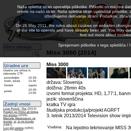
Naša spletna stran uporablja piškotke. Piškotki so majhne da
vrnete na našo stran. Naša spletna stran uporablja piškotke, 
izboljšujemo delovanje strani. Podatkov, zbra
On 26 May 2011, the rules about cookies on websites changed. 
of the site to operate and have already been set. You may delete
find out more about cookies
Sprejemam piškotke s tega spletišča / I
Miss 3000 (2014)
Miss 3000
Uradne ure arhiva in
videoteke CTF:
ponedeljek,
10:30-
torek, sreda
13:30
država: Slovenija
četrtek
zaprto
dolžina: 26min 40s
10:30-
petek
izvorni format projekta: HD, 1,77:1, barvn
13:00
jezik: slovenščina
kratka TV igra
Love Punch, The
(2013)
študijska produkcija/projekt AGRFT
Pasijon po Petru ali Dolga
3. letnik 2013/2014 Television show imp
pot domov
(2026)
Marcello Mastroianni: mi
ricordo, si, io mi ricordo
(1997)
Vsebina:
Na lepotno tekmovanje MISS 3000
Luci del varieta
(1950)