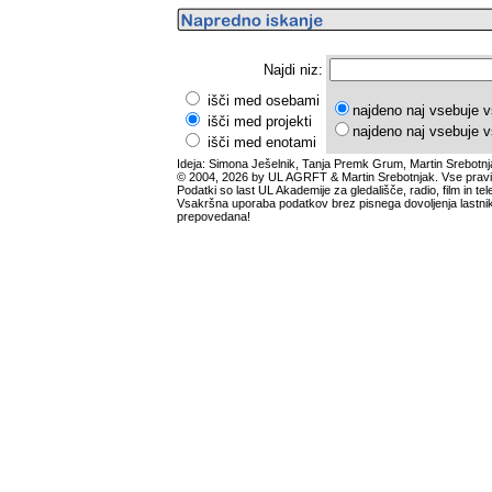
Najdi niz:
išči med osebami
najdeno naj vsebuje v
išči med projekti
najdeno naj vsebuje v
išči med enotami
Ideja: Simona Ješelnik, Tanja Premk Grum, Martin Srebotnj
© 2004, 2026 by UL AGRFT & Martin Srebotnjak. Vse pravi
Podatki so last UL Akademije za gledališče, radio, film in tele
Vsakršna uporaba podatkov brez pisnega dovoljenja lastnik
prepovedana!