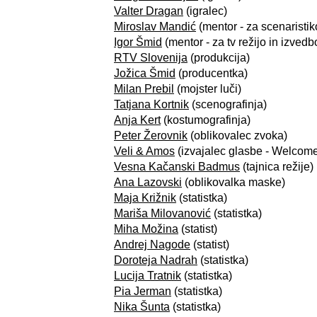
Valter Dragan
(igralec)
Miroslav Mandić
(mentor - za scenaristik
Igor Šmid
(mentor - za tv režijo in izvedb
RTV Slovenija
(produkcija)
Jožica Šmid
(producentka)
Milan Prebil
(mojster luči)
Tatjana Kortnik
(scenografinja)
Anja Kert
(kostumografinja)
Peter Žerovnik
(oblikovalec zvoka)
Veli & Amos
(izvajalec glasbe - Welcome
Vesna Kačanski Badmus
(tajnica režije)
Ana Lazovski
(oblikovalka maske)
Maja Križnik
(statistka)
Mariša Milovanović
(statistka)
Miha Možina
(statist)
Andrej Nagode
(statist)
Doroteja Nadrah
(statistka)
Lucija Tratnik
(statistka)
Pia Jerman
(statistka)
Nika Šunta
(statistka)