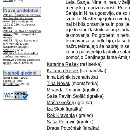
Sinners
(2025)
Leja, Sanja, Nina in Ines, v želji
medijski prepoznavnosti. Po en
Sanja in Nina ugotovijo, da so p
A9173 - Žanrske in estetske
izginila. Naslednje jutro izvedo,
preobrazbe slovenske
televizijske serije po letu
naj bi bila omamljena in posilje
1991
(2026, magistrska
naloga)
ji je to storil lastnik solarij stud
A9174 - Čustva na filmskem
platnu
(2026, magistrska
tekmovanja. Po grobem in neh
naloga)
tekmovanja se odločijo, da se
A9172 - Nekaj, kar se rodi
le v montaži
(2026,
načrt, tekmujejo še naprej in se
magistrska naloga)
V24837
(DVD)
koncu pa ustrelijo lastnika sola
A9116 - Bolnišnični radio -
pomočjo Sanjinega fanta Amirj
zvočna umetnost za
pripravo otrok na operativni
poseg
(2025, brošura)
Katarina Rešek
(režiserka)
Katarina Rešek
(scenaristka)
Irina Lešnik
(scenaristka)
Sling Blade
(1996)
Precious
(2009)
Tina Novak
(montažerka)
Kynodontas
(2009)
Miranda Trnjanin
(igralka)
Saša Pavlin Stošić
(igralka)
Maša Grošelj
(igralka)
Iza Skok
(igralka)
Rok Kravanja
(igralec)
Saša Petrović
(igralec)
Draga Potočnjak
(igralka)