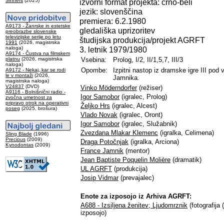
Sinners
(2025)
izvorni format projekta: črno-beli
jezik: slovenščina
premiera: 6.2.1980
A9173 - Žanrske in estetske
gledališka uprizoritev
preobrazbe slovenske
televizijske serije po letu
študijska produkcija/projekt AGRFT
1991
(2026, magistrska
naloga)
3. letnik 1979/1980
A9174 - Čustva na filmskem
platnu
(2026, magistrska
Vsebina:
Prolog, I/2, II/1,5,7, III/3
naloga)
Opombe:
Izpitni nastop iz dramske igre III pod
A9172 - Nekaj, kar se rodi
le v montaži
(2026,
Jamnika.
magistrska naloga)
V24837
(DVD)
Vinko Möderndorfer
(režiser)
A9116 - Bolnišnični radio -
Igor Samobor
(igralec, Prolog)
zvočna umetnost za
pripravo otrok na operativni
Željko Hrs
(igralec, Alcest)
poseg
(2025, brošura)
Vlado Novak
(igralec, Oront)
Igor Samobor
(igralec, Služabnik)
Zvezdana Mlakar Klemenc
(igralka, Celimena)
Sling Blade
(1996)
Precious
(2009)
Draga Potočnjak
(igralka, Arciona)
Kynodontas
(2009)
France Jamnik
(mentor)
Jean Baptiste Poquelin Molière
(dramatik)
UL AGRFT
(produkcija)
Josip Vidmar
(prevajalec)
Enote za izposojo iz Arhiva AGRFT:
A688 - Izsiljena ženitev; Ljudomrznik
(fotografija 
izposojo)