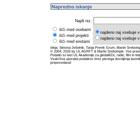
Najdi niz:
išči med osebami
najdeno naj vsebuje v
išči med projekti
najdeno naj vsebuje v
išči med enotami
Ideja: Simona Ješelnik, Tanja Premk Grum, Martin Srebotnj
© 2004, 2026 by UL AGRFT & Martin Srebotnjak. Vse pravi
Podatki so last UL Akademije za gledališče, radio, film in tele
Vsakršna uporaba podatkov brez pisnega dovoljenja lastnik
prepovedana!