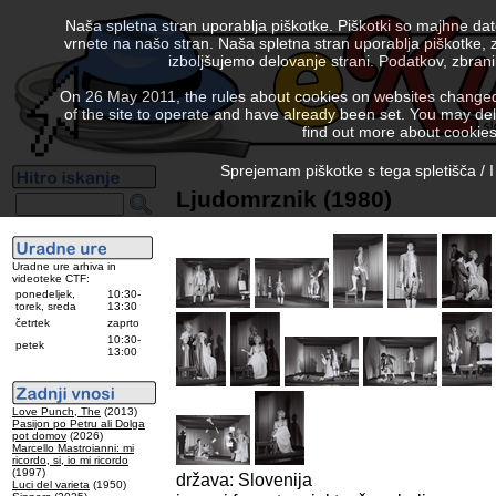
Naša spletna stran uporablja piškotke. Piškotki so majhne da
vrnete na našo stran. Naša spletna stran uporablja piškotke, 
izboljšujemo delovanje strani. Podatkov, zbra
On 26 May 2011, the rules about cookies on websites changed. 
of the site to operate and have already been set. You may delete
find out more about cookies
Sprejemam piškotke s tega spletišča / I
Ljudomrznik (1980)
Uradne ure arhiva in
videoteke CTF:
ponedeljek,
10:30-
torek, sreda
13:30
četrtek
zaprto
10:30-
petek
13:00
Love Punch, The
(2013)
Pasijon po Petru ali Dolga
pot domov
(2026)
Marcello Mastroianni: mi
ricordo, si, io mi ricordo
(1997)
država: Slovenija
Luci del varieta
(1950)