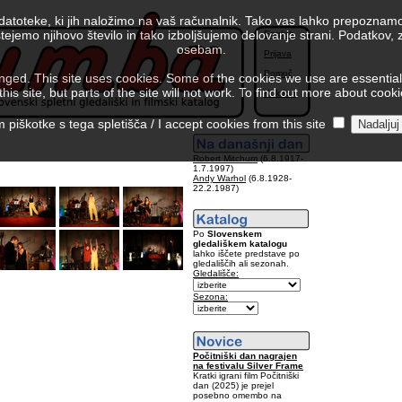
 datoteke, ki jih naložimo na vaš računalnik. Tako vas lahko prepoznamo
tejemo njihovo število in tako izboljšujemo delovanje strani. Podatkov,
English
osebam.
Prijava
Pomoč
ed. This site uses cookies. Some of the cookies we use are essential f
is site, but parts of the site will not work. To find out more about cook
Kolofon
piškotke s tega spletišča / I accept cookies from this site
Robert Mitchum
(6.8.1917-
1.7.1997)
Andy Warhol
(6.8.1928-
22.2.1987)
Po
Slovenskem
gledališkem katalogu
lahko iščete predstave po
gledališčih ali sezonah.
Gledališče:
Sezona:
Počitniški dan nagrajen
na festivalu Silver Frame
Kratki igrani film Počitniški
dan (2025) je prejel
posebno omembo na