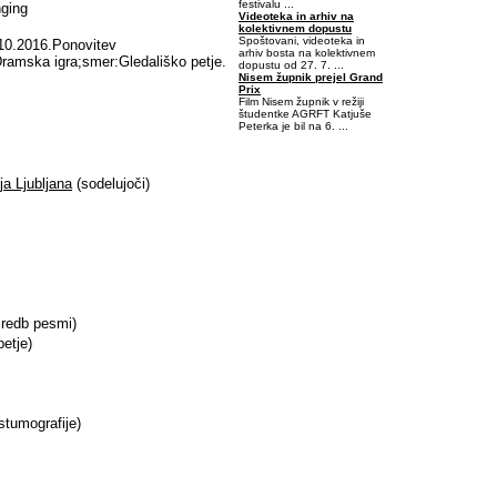
festivalu ...
nging
Videoteka in arhiv na
kolektivnem dopustu
Spoštovani, videoteka in
 10.2016.Ponovitev
arhiv bosta na kolektivnem
ramska igra;smer:Gledališko petje.
dopustu od 27. 7. ...
Nisem župnik prejel Grand
Prix
Film Nisem župnik v režiji
študentke AGRFT Katjuše
Peterka je bil na 6. ...
0,03125-0,4648438-0,125
ja Ljubljana
(sodelujoči)
iredb pesmi)
etje)
stumografije)