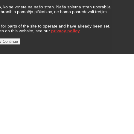
, ko se vrnete na našo stran. Naša spletna stran uporablja
 zbranih s pomočjo piškotkov, ne bomo posredovali tretjim
or parts of the site to operate and have already been set.
ies on this website, see our
privacy policy
.