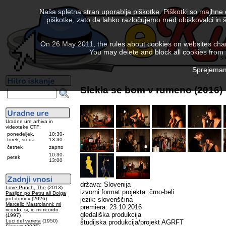
Naša spletna stran uporablja piškotke. Piškotki so majhne
piškotke, zato da lahko razločujemo med obiskovalci in š
On 26 May 2011, the rules about cookies on websites chang
You may delete and block all cookies from th
Sprejemam 
Slekla se bom v rumeno (2016)
Uradne ure arhiva in
videoteke CTF:
ponedeljek,
10:30-
torek, sreda
13:30
četrtek
zaprto
10:30-
petek
13:00
država: Slovenija
Love Punch, The
(2013)
izvorni format projekta: črno-beli
Pasijon po Petru ali Dolga
pot domov
(2026)
jezik: slovenščina
Marcello Mastroianni: mi
premiera: 23.10.2016
ricordo, si, io mi ricordo
gledališka produkcija
(1997)
Luci del varieta
(1950)
študijska produkcija/projekt AGRFT