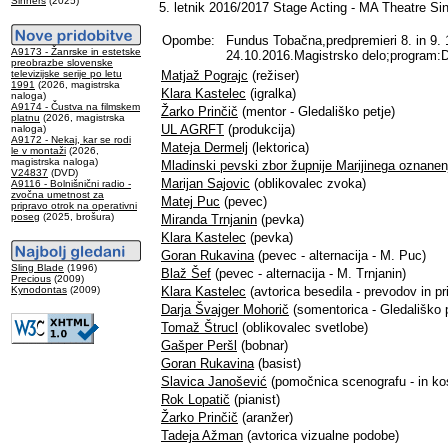
Sinners
(2025)
5. letnik 2016/2017 Stage Acting - MA Theatre Si
Opombe:
Fundus Tobačna,predpremieri 8. in 9.
A9173 - Žanrske in estetske
24.10.2016.Magistrsko delo;program:D
preobrazbe slovenske
televizijske serije po letu
Matjaž Pograjc
(režiser)
1991
(2026, magistrska
Klara Kastelec
(igralka)
naloga)
A9174 - Čustva na filmskem
Žarko Prinčič
(mentor - Gledališko petje)
platnu
(2026, magistrska
UL AGRFT
(produkcija)
naloga)
A9172 - Nekaj, kar se rodi
Mateja Dermelj
(lektorica)
le v montaži
(2026,
magistrska naloga)
Mladinski pevski zbor župnije Marijinega oznanen
V24837
(DVD)
Marijan Sajovic
(oblikovalec zvoka)
A9116 - Bolnišnični radio -
zvočna umetnost za
Matej Puc
(pevec)
pripravo otrok na operativni
poseg
(2025, brošura)
Miranda Trnjanin
(pevka)
Klara Kastelec
(pevka)
Goran Rukavina
(pevec - alternacija - M. Puc)
Sling Blade
(1996)
Blaž Šef
(pevec - alternacija - M. Trnjanin)
Precious
(2009)
Kynodontas
(2009)
Klara Kastelec
(avtorica besedila - prevodov in pr
Darja Švajger Mohorič
(somentorica - Gledališko p
Tomaž Štrucl
(oblikovalec svetlobe)
Gašper Peršl
(bobnar)
Goran Rukavina
(basist)
Slavica Janošević
(pomočnica scenografu - in ko
Rok Lopatič
(pianist)
Žarko Prinčič
(aranžer)
Tadeja Ažman
(avtorica vizualne podobe)