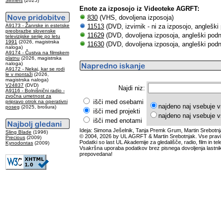
Sinners
(2025)
Enote za izposojo iz Videoteke AGRFT:
830
(VHS, dovoljena izposoja)
A9173 - Žanrske in estetske
11513
(DVD, izvirnik - ni za izposojo, angleški
preobrazbe slovenske
11629
(DVD, dovoljena izposoja, angleški podn
televizijske serije po letu
1991
(2026, magistrska
11630
(DVD, dovoljena izposoja, angleški podn
naloga)
A9174 - Čustva na filmskem
platnu
(2026, magistrska
naloga)
A9172 - Nekaj, kar se rodi
le v montaži
(2026,
magistrska naloga)
V24837
(DVD)
Najdi niz:
A9116 - Bolnišnični radio -
zvočna umetnost za
išči med osebami
pripravo otrok na operativni
najdeno naj vsebuje v
poseg
(2025, brošura)
išči med projekti
najdeno naj vsebuje v
išči med enotami
Ideja: Simona Ješelnik, Tanja Premk Grum, Martin Srebotnj
Sling Blade
(1996)
© 2004, 2026 by UL AGRFT & Martin Srebotnjak. Vse pravi
Precious
(2009)
Podatki so last UL Akademije za gledališče, radio, film in tele
Kynodontas
(2009)
Vsakršna uporaba podatkov brez pisnega dovoljenja lastnik
prepovedana!