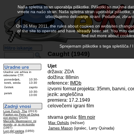
Naša spletna stran uporablja piškotke. Piškotki so majhne da
vrnete na našo stran. Naša spletna stran uporablja piškotke, 
izboljšujemo delovanje strani. Podatkov, zbra
On 26 May 2011, the rules about cookies on websites changed. 
of the site to operate and have already been set. You may delete
find out more about cookies
Sprejemam piškotke s tega spletišča / I
Caught (1949)
Ujet
država: ZDA
Uradne ure arhiva in
videoteke CTF:
dolžina: 88min
ponedeljek,
10:30-
reference:
IMDb
torek, sreda
13:30
četrtek
zaprto
izvorni format projekta: 35mm, barvni, c
10:30-
petek
jezik: angleščina
13:00
premiera: 17.2.1949
celovečerni igrani film
Love Punch, The
(2013)
Pasijon po Petru ali Dolga
stvarna gesla:
film noir
pot domov
(2026)
Marcello Mastroianni: mi
Max Ophüls
(režiser)
ricordo, si, io mi ricordo
(1997)
James Mason
(igralec, Larry Quinada)
Luci del varieta
(1950)