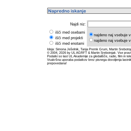
Najdi niz:
išči med osebami
najdeno naj vsebuje v
išči med projekti
najdeno naj vsebuje v
išči med enotami
Ideja: Simona Ješelnik, Tanja Premk Grum, Martin Srebotnj
© 2004, 2026 by UL AGRFT & Martin Srebotnjak. Vse pravi
Podatki so last UL Akademije za gledališče, radio, film in tele
Vsakršna uporaba podatkov brez pisnega dovoljenja lastnik
prepovedana!