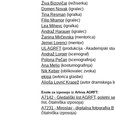
Živa Bizovičar
(režiserka)
Domen Novak
(igralec)
Tina Resman
(igralka)
Filip Mramor
(igralec)
Lea Mihevc
(igralka)
Andraž Harauer
(igralec)
Žanina Mirčevska
(mentorica)
Jernej Lorenci
(mentor)
UL AGRFT
(produkcija - Akademijski stu
Andraž Lorger
(scenograf)
Polona Pečan
(scenografinja)
Ana Meljo
(kostumografinja)
Nik Keber
(oblikovalec zvoka)
ekipa
(avtorica glasbe)
Aljoša Lovrić Krapež
(avtor dramskega b
Enote za izposojo iz Arhiva AGRFT:
A7142 - Gledališki list AGRFT, poletni 
list, čitalniška izposoja)
A7231 - Miroslav - digitalna fotografija B
čitalniška izposoja)