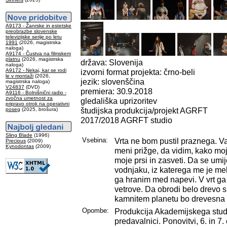
A9173 - Žanrske in estetske
preobrazbe slovenske
televizijske serije po letu
1991
(2026, magistrska
naloga)
A9174 - Čustva na filmskem
platnu
(2026, magistrska
država: Slovenija
naloga)
A9172 - Nekaj, kar se rodi
izvorni format projekta: črno-beli
le v montaži
(2026,
jezik: slovenščina
magistrska naloga)
V24837
(DVD)
premiera: 30.9.2018
A9116 - Bolnišnični radio -
zvočna umetnost za
gledališka uprizoritev
pripravo otrok na operativni
študijska produkcija/projekt AGRFT
poseg
(2025, brošura)
2017/2018 AGRFT studio
Sling Blade
(1996)
Vsebina:
Vrta ne bom pustil praznega. V
Precious
(2009)
Kynodontas
(2009)
meni prižge, da vidim, kako mo
moje prsi in zasveti. Da se u
vodnjaku, iz katerega me je mel
ga hranim med napevi. V vrt ga
vetrove. Da obrodi belo drevo s
kamnitem planetu bo drevesna k
Opombe:
Produkcija Akademijskega studi
predavalnici. Ponovitvi, 6. in 7.