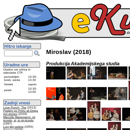
Miroslav (2018)
Produkcija Akademijskega studia
Uradne ure arhiva in
videoteke CTF:
ponedeljek,
10:30-
torek, sreda
13:30
četrtek
zaprto
10:30-
petek
13:00
Love Punch, The
(2013)
Pasijon po Petru ali Dolga
pot domov
(2026)
Marcello Mastroianni: mi
ricordo, si, io mi ricordo
(1997)
Luci del varieta
(1950)
Sinners
(2025)