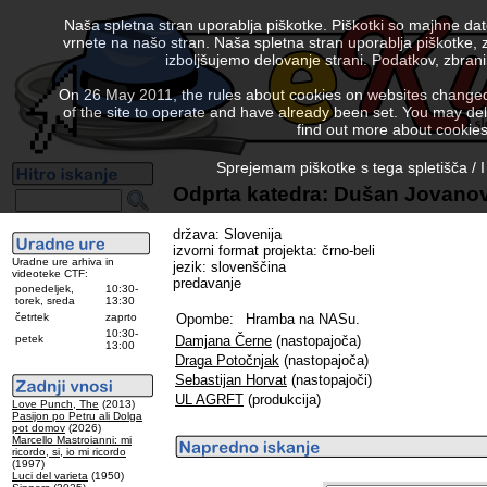
Naša spletna stran uporablja piškotke. Piškotki so majhne da
vrnete na našo stran. Naša spletna stran uporablja piškotke, 
izboljšujemo delovanje strani. Podatkov, zbra
On 26 May 2011, the rules about cookies on websites changed. 
of the site to operate and have already been set. You may delete
find out more about cookies
Sprejemam piškotke s tega spletišča / I
Odprta katedra: Dušan Jovanov
država: Slovenija
izvorni format projekta: črno-beli
Uradne ure arhiva in
jezik: slovenščina
videoteke CTF:
predavanje
ponedeljek,
10:30-
torek, sreda
13:30
četrtek
zaprto
Opombe:
Hramba na NASu.
10:30-
petek
Damjana Černe
(nastopajoča)
13:00
Draga Potočnjak
(nastopajoča)
Sebastijan Horvat
(nastopajoči)
UL AGRFT
(produkcija)
Love Punch, The
(2013)
Pasijon po Petru ali Dolga
pot domov
(2026)
Marcello Mastroianni: mi
ricordo, si, io mi ricordo
(1997)
Luci del varieta
(1950)