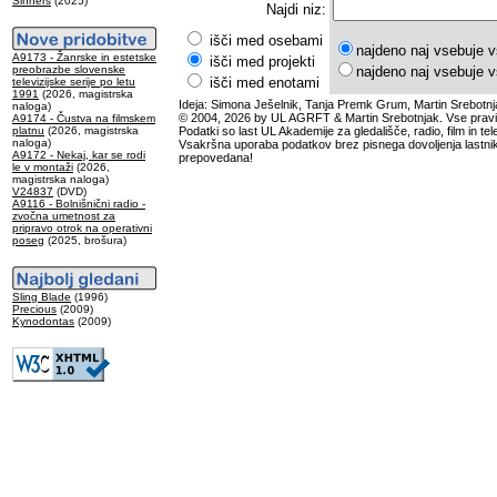
Sinners
(2025)
Najdi niz:
išči med osebami
najdeno naj vsebuje v
A9173 - Žanrske in estetske
išči med projekti
preobrazbe slovenske
najdeno naj vsebuje v
išči med enotami
televizijske serije po letu
1991
(2026, magistrska
Ideja: Simona Ješelnik, Tanja Premk Grum, Martin Srebotnj
naloga)
© 2004, 2026 by UL AGRFT & Martin Srebotnjak. Vse pravi
A9174 - Čustva na filmskem
platnu
(2026, magistrska
Podatki so last UL Akademije za gledališče, radio, film in tele
naloga)
Vsakršna uporaba podatkov brez pisnega dovoljenja lastnik
A9172 - Nekaj, kar se rodi
prepovedana!
le v montaži
(2026,
magistrska naloga)
V24837
(DVD)
A9116 - Bolnišnični radio -
zvočna umetnost za
pripravo otrok na operativni
poseg
(2025, brošura)
Sling Blade
(1996)
Precious
(2009)
Kynodontas
(2009)