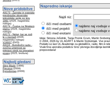
Sinners
(2025)
A9173 - Žanrske in estetske
preobrazbe slovenske
Najdi niz:
televizijske serije po letu
1991
(2026, magistrska
naloga)
išči med osebami
najdeno naj vsebuje v
A9174 - Čustva na filmskem
išči med projekti
platnu
(2026, magistrska
najdeno naj vsebuje v
naloga)
išči med enotami
A9172 - Nekaj, kar se rodi
le v montaži
(2026,
Ideja: Simona Ješelnik, Tanja Premk Grum, Martin Srebotnj
magistrska naloga)
© 2004, 2026 by UL AGRFT & Martin Srebotnjak. Vse pravi
V24837
(DVD)
Podatki so last UL Akademije za gledališče, radio, film in tele
A9116 - Bolnišnični radio -
Vsakršna uporaba podatkov brez pisnega dovoljenja lastnik
zvočna umetnost za
prepovedana!
pripravo otrok na operativni
poseg
(2025, brošura)
Sling Blade
(1996)
Precious
(2009)
Kynodontas
(2009)