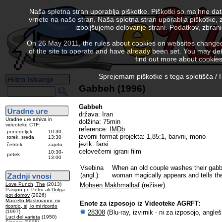
Naša spletna stran uporablja piškotke. Piškotki so majhne da
vrnete na našo stran. Naša spletna stran uporablja piškotke, 
izboljšujemo delovanje strani. Podatkov, zbra
On 26 May 2011, the rules about cookies on websites changed. 
of the site to operate and have already been set. You may delete
find out more about cookies
Sprejemam piškotke s tega spletišča / I
Gabbeh (1996)
Gabbeh
država: Iran
Uradne ure arhiva in
dolžina: 75min
videoteke CTF:
reference:
IMDb
ponedeljek,
10:30-
izvorni format projekta: 1,85:1, barvni, mono
torek, sreda
13:30
jezik: farsi
četrtek
zaprto
celovečerni igrani film
10:30-
petek
13:00
Vsebina
When an old couple washes their gabbe
(angl.):
woman magically appears and tells them
Love Punch, The
(2013)
Mohsen Makhmalbaf
(režiser)
Pasijon po Petru ali Dolga
pot domov
(2026)
Marcello Mastroianni: mi
Enote za izposojo iz Videoteke AGRFT:
ricordo, si, io mi ricordo
(1997)
28308
(Blu-ray, izvirnik - ni za izposojo, angle
Luci del varieta
(1950)