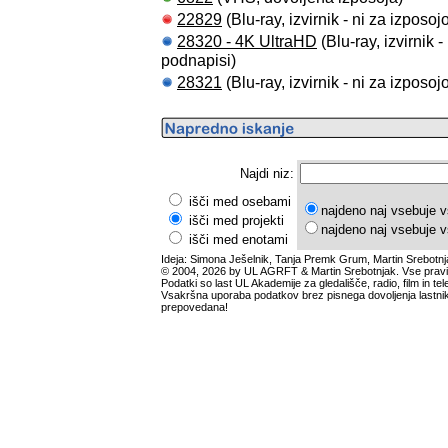
22829
(Blu-ray, izvirnik - ni za izposo
28320 - 4K UltraHD
(Blu-ray, izvirnik 
podnapisi)
28321
(Blu-ray, izvirnik - ni za izposo
Najdi niz:
išči med osebami
najdeno naj vsebuje v
išči med projekti
najdeno naj vsebuje v
išči med enotami
Ideja: Simona Ješelnik, Tanja Premk Grum, Martin Srebotnj
© 2004, 2026 by UL AGRFT & Martin Srebotnjak. Vse pravi
Podatki so last UL Akademije za gledališče, radio, film in tele
Vsakršna uporaba podatkov brez pisnega dovoljenja lastnik
prepovedana!