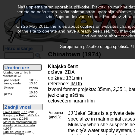
Naša spletna stran uporablja piškotke. Piškotki so majhne da
vrnete na našo stran. Naša spletna stran uporablja piškotke, 
izboljšujemo delovanje strani. Podatkov, zbra
On 26 May 2011, the rules about cookies on websites changed. 
of the site to operate and have already been set. You may delete
find out more about cookies
Sprejemam piškotke s tega spletišča / I
Chinatown (1974)
Kitajska četrt
država: ZDA
Uradne ure arhiva in
videoteke CTF:
dolžina: 131min
ponedeljek,
10:30-
reference:
IMDb
torek, sreda
13:30
četrtek
zaprto
izvorni format projekta: 35mm, 2,35:1, b
10:30-
petek
jezik: angleščina
13:00
celovečerni igrani film
Love Punch, The
(2013)
Vsebina
JJ 'Jake' Gittes is a private de
Pasijon po Petru ali Dolga
(angl.):
specialize in matrimonial cases
pot domov
(2026)
Marcello Mastroianni: mi
Mulwray when she suspects her 
ricordo, si, io mi ricordo
(1997)
the city's water supply system, o
Luci del varieta
(1950)