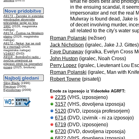
what he does best and photogra
Sinners
(2025)
in the ensuing scandal, it seem
impersonator and not the real 
A9173 - Žanrske in estetske
Mulwray is found dead, Jake is
preobrazbe slovenske
televizijske serije po letu
of deceit involving murder, inc
1991
(2026, magistrska
all related to the city's water sup
naloga)
A9174 - Čustva na filmskem
platnu
(2026, magistrska
Roman Polanski
(režiser)
naloga)
A9172 - Nekaj, kar se rodi
Jack Nicholson
(igralec, Jake J.J. Gittes)
le v montaži
(2026,
magistrska naloga)
Faye Dunaway
(igralka, Evelyn Cross M
V24837
(DVD)
A9116 - Bolnišnični radio -
John Huston
(igralec, Noah Cross)
zvočna umetnost za
pripravo otrok na operativni
Perry Lopez
(igralec, Lieutenant Lou Es
poseg
(2025, brošura)
Roman Polanski
(igralec, Man with Knife
Robert Towne
(pisatelj)
Sling Blade
(1996)
Precious
(2009)
Kynodontas
(2009)
Enote za izposojo iz Videoteke AGRFT:
2235
(VHS, izposojeno)
3157
(VHS, dovoljena izposoja)
5120
(DVD, izposoja profesorjem)
6714
(DVD, izvirnik - ni za izposojo)
6719
(DVD, izposojeno)
6720
(DVD, dovoljena izposoja)
6822
(VHS, dovoljena izposoja)