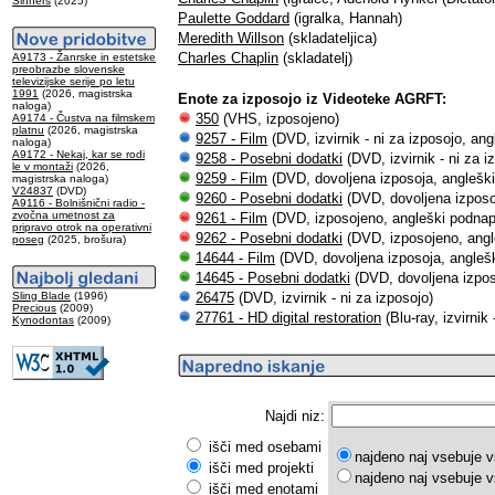
Sinners
(2025)
Paulette Goddard
(igralka, Hannah)
Meredith Willson
(skladateljica)
Charles Chaplin
(skladatelj)
A9173 - Žanrske in estetske
preobrazbe slovenske
televizijske serije po letu
1991
(2026, magistrska
Enote za izposojo iz Videoteke AGRFT:
naloga)
350
(VHS, izposojeno)
A9174 - Čustva na filmskem
platnu
(2026, magistrska
9257 - Film
(DVD, izvirnik - ni za izposojo, ang
naloga)
A9172 - Nekaj, kar se rodi
9258 - Posebni dodatki
(DVD, izvirnik - ni za i
le v montaži
(2026,
9259 - Film
(DVD, dovoljena izposoja, angleški
magistrska naloga)
V24837
(DVD)
9260 - Posebni dodatki
(DVD, dovoljena izposoj
A9116 - Bolnišnični radio -
zvočna umetnost za
9261 - Film
(DVD, izposojeno, angleški podnapi
pripravo otrok na operativni
9262 - Posebni dodatki
(DVD, izposojeno, angl
poseg
(2025, brošura)
14644 - Film
(DVD, dovoljena izposoja, anglešk
14645 - Posebni dodatki
(DVD, dovoljena izpos
Sling Blade
(1996)
26475
(DVD, izvirnik - ni za izposojo)
Precious
(2009)
27761 - HD digital restoration
(Blu-ray, izvirnik
Kynodontas
(2009)
Najdi niz:
išči med osebami
najdeno naj vsebuje v
išči med projekti
najdeno naj vsebuje v
išči med enotami