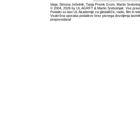
Ideja: Simona Ješelnik, Tanja Premk Grum, Martin Srebotnj
© 2004, 2026 by UL AGRFT & Martin Srebotnjak. Vse pravi
Podatki so last UL Akademije za gledališče, radio, film in tele
Vsakršna uporaba podatkov brez pisnega dovoljenja lastnik
prepovedana!