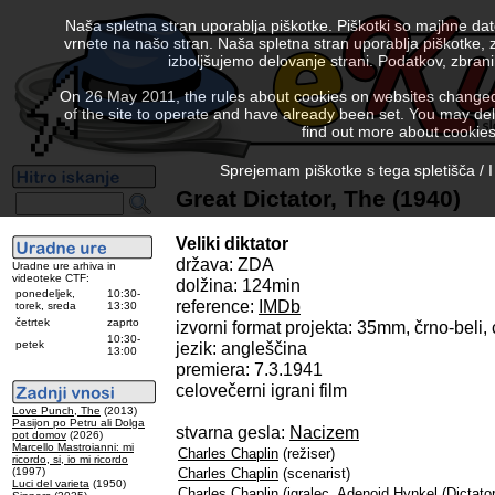
Naša spletna stran uporablja piškotke. Piškotki so majhne da
vrnete na našo stran. Naša spletna stran uporablja piškotke, 
izboljšujemo delovanje strani. Podatkov, zbra
On 26 May 2011, the rules about cookies on websites changed. 
of the site to operate and have already been set. You may delete
find out more about cookies
Sprejemam piškotke s tega spletišča / I
Great Dictator, The (1940)
Veliki diktator
država: ZDA
Uradne ure arhiva in
videoteke CTF:
dolžina: 124min
ponedeljek,
10:30-
reference:
IMDb
torek, sreda
13:30
četrtek
zaprto
izvorni format projekta: 35mm, črno-beli
10:30-
petek
jezik: angleščina
13:00
premiera: 7.3.1941
celovečerni igrani film
Love Punch, The
(2013)
Pasijon po Petru ali Dolga
stvarna gesla:
Nacizem
pot domov
(2026)
Marcello Mastroianni: mi
Charles Chaplin
(režiser)
ricordo, si, io mi ricordo
(1997)
Charles Chaplin
(scenarist)
Luci del varieta
(1950)
Charles Chaplin
(igralec, Adenoid Hynkel (Dictato