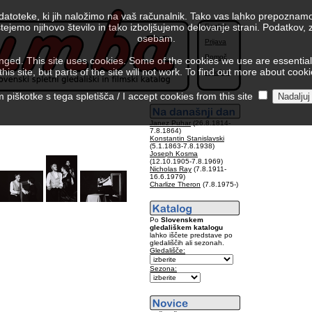
 datoteke, ki jih naložimo na vaš računalnik. Tako vas lahko prepoznamo
tejemo njihovo število in tako izboljšujemo delovanje strani. Podatkov,
English
osebam.
Prijava
Pomoč
ed. This site uses cookies. Some of the cookies we use are essential f
is site, but parts of the site will not work. To find out more about cook
Kolofon
piškotke s tega spletišča / I accept cookies from this site
Janez Puhar
(26.8.1814-
7.8.1864)
Konstantin Stanislavski
(5.1.1863-7.8.1938)
Joseph Kosma
(12.10.1905-7.8.1969)
Nicholas Ray
(7.8.1911-
16.6.1979)
Charlize Theron
(7.8.1975-)
Po
Slovenskem
gledališkem katalogu
lahko iščete predstave po
gledališčih ali sezonah.
Gledališče:
Sezona: