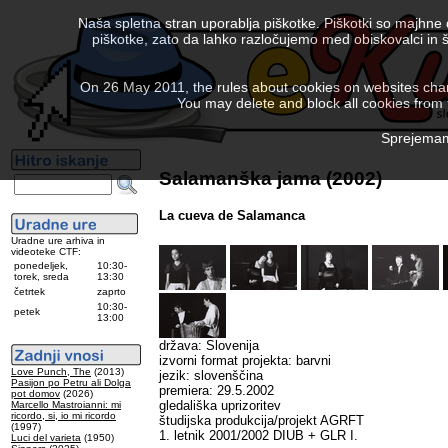
Naša spletna stran uporablja piškotke. Piškotki so majhne
piškotke, zato da lahko razločujemo med obiskovalci in š
On 26 May 2011, the rules about cookies on websites chang
You may delete and block all cookies from th
Sprejemam 
Salamanška jama (2002)
La cueva de Salamanca
Uradne ure arhiva in
videoteke CTF:
ponedeljek,
10:30-
torek, sreda
13:30
četrtek
zaprto
10:30-
petek
13:00
država: Slovenija
izvorni format projekta: barvni
Love Punch, The
(2013)
jezik: slovenščina
Pasijon po Petru ali Dolga
premiera: 29.5.2002
pot domov
(2026)
gledališka uprizoritev
Marcello Mastroianni: mi
ricordo, si, io mi ricordo
študijska produkcija/projekt AGRFT
(1997)
1. letnik 2001/2002 DIUB + GLR I.
Luci del varieta
(1950)