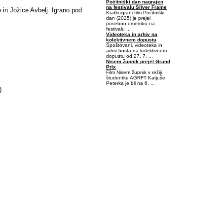
Počitniški dan nagrajen
na festivalu Silver Frame
 in Jožice Avbelj. Igrano pod
Kratki igrani film Počitniški
dan (2025) je prejel
posebno omembo na
festivalu ...
Videoteka in arhiv na
kolektivnem dopustu
Spoštovani, videoteka in
arhiv bosta na kolektivnem
dopustu od 27. 7. ...
Nisem župnik prejel Grand
Prix
Film Nisem župnik v režiji
študentke AGRFT Katjuše
Peterka je bil na 6. ...
)
0,03125-0,515625-0,171875