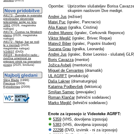
Sinners
(2025)
Opombe:
Uprizoritev slušateljev Borisa Cavazze
skupnim naslovom Dve medigri.
A9173 - Žanrske in estetske
Andrej Jus
(režiser)
preobrazbe slovenske
Matej Puc
(igralec, Pancracio)
televizijske serije po letu
1991
(2026, magistrska
Alja Kapun
(igralka, Cristina)
naloga)
A9174 - Čustva na filmskem
Andrej Murenc
(igralec, Cerkovnik Reponce)
platnu
(2026, magistrska
Viktor Meglič
(igralec, Brivec Roque)
naloga)
A9172 - Nekaj, kar se rodi
Matevž Biber
(igralec, Popotni študent)
le v montaži
(2026,
magistrska naloga)
Suzana Grau
(igralka, Leonarda)
V24837
(DVD)
Andrej Jus
(igralec, Boter Leoniso - slušatelj GLR
A9116 - Bolnišnični radio -
zvočna umetnost za
Boris Cavazza
(mentor)
pripravo otrok na operativni
Jožica Avbelj
(mentorica)
poseg
(2025, brošura)
Miguel de Cervantes
(dramatik)
UL AGRFT
(produkcija)
Sling Blade
(1996)
Daša Lakner
(dramaturginja)
Precious
(2009)
Katarina Podbevšek
(lektorica)
Kynodontas
(2009)
Smiljan Samec
(prevajalec)
Roman Klančar
(tehnični sodelavec)
Marko Meglič
(tehnični sodelavec)
Enote za izposojo iz Videoteke AGRFT:
5359
(VHS, dovoljena izposoja)
5383
(VHS, dovoljena izposoja)
22298
(DVD, izvirnik - ni za izposojo)