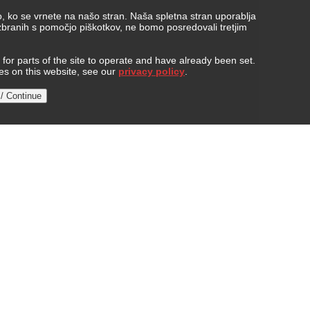
, ko se vrnete na našo stran. Naša spletna stran uporablja
 zbranih s pomočjo piškotkov, ne bomo posredovali tretjim
or parts of the site to operate and have already been set.
ies on this website, see our
privacy policy
.