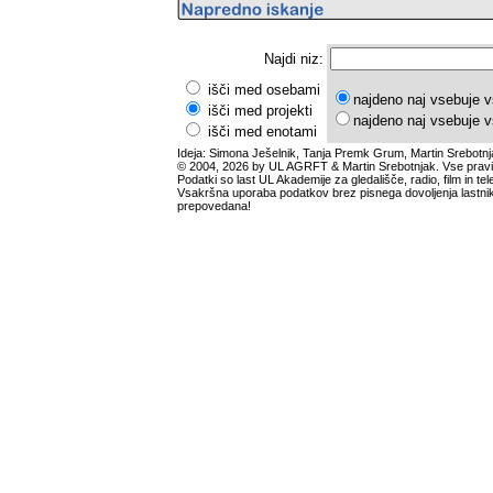
Najdi niz:
išči med osebami
najdeno naj vsebuje v
išči med projekti
najdeno naj vsebuje v
išči med enotami
Ideja: Simona Ješelnik, Tanja Premk Grum, Martin Srebotnj
© 2004, 2026 by UL AGRFT & Martin Srebotnjak. Vse pravi
Podatki so last UL Akademije za gledališče, radio, film in tele
Vsakršna uporaba podatkov brez pisnega dovoljenja lastnik
prepovedana!