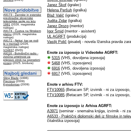
Janez Škof
(igralec)
Helena Peršuh
(igralka)
A9173 - Žanrske in estetske
Blaž Valič
(igralec)
preobrazbe slovenske
Judita Zidar
(igralka)
televizijske serije po letu
1991
(2026, magistrska
Janez Drozg
(mentor)
naloga)
Igor Šmid
(mentor - asistent)
A9174 - Čustva na filmskem
platnu
(2026, magistrska
UL AGRFT
(produkcija)
naloga)
A9172 - Nekaj, kar se rodi
Vasilij Polič
(pisatelj - novela Ižanska pravda zara
le v montaži
(2026,
magistrska naloga)
V24837
(DVD)
Enote za izposojo iz Videoteke AGRFT:
A9116 - Bolnišnični radio -
zvočna umetnost za
5315
(VHS, dovoljena izposoja)
pripravo otrok na operativni
5468
(VHS, izposojeno)
poseg
(2025, brošura)
6916
(VHS, dovoljena izposoja)
6917
(VHS, izposojeno)
Sling Blade
(1996)
Precious
(2009)
Enote v arhivu FTV:
Kynodontas
(2009)
FTV10065
(Betacam SP, izvirnik - ni za izposoj
FTV10085
(Betacam SP, izvirnik - ni za izposoj
Enote za izposojo iz Arhiva AGRFT:
A3971
(seminar - snemalna knjiga, izvirnik - ni za
A6533 - Praktični diplomski deli iz filmske in telev
čitalniška izposoja)