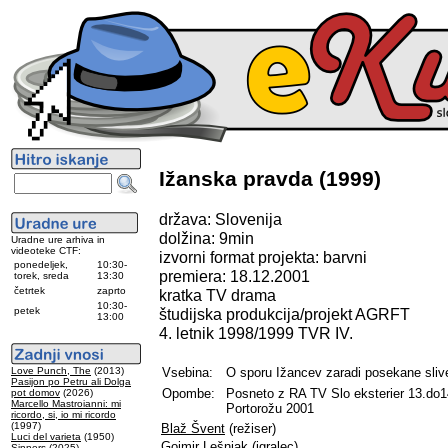
Ižanska pravda (1999)
država: Slovenija
dolžina: 9min
Uradne ure arhiva in
videoteke CTF:
izvorni format projekta: barvni
ponedeljek,
10:30-
premiera: 18.12.2001
torek, sreda
13:30
četrtek
zaprto
kratka TV drama
10:30-
petek
študijska produkcija/projekt AGRFT
13:00
4. letnik 1998/1999 TVR IV.
Love Punch, The
(2013)
Vsebina:
O sporu Ižancev zaradi posekane slive
Pasijon po Petru ali Dolga
Opombe:
Posneto z RA TV Slo eksterier 13.do1
pot domov
(2026)
Marcello Mastroianni: mi
Portorožu 2001
ricordo, si, io mi ricordo
(1997)
Blaž Švent
(režiser)
Luci del varieta
(1950)
Gojmir Lešnjak
(igralec)
Sinners
(2025)