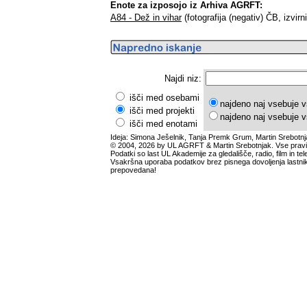
Enote za izposojo iz Arhiva AGRFT:
A84 - Dež in vihar
(fotografija (negativ) ČB, izvirn
Najdi niz:
išči med osebami
najdeno naj vsebuje v
išči med projekti
najdeno naj vsebuje v
išči med enotami
Ideja: Simona Ješelnik, Tanja Premk Grum, Martin Srebotnj
© 2004, 2026 by UL AGRFT & Martin Srebotnjak. Vse pravi
Podatki so last UL Akademije za gledališče, radio, film in tele
Vsakršna uporaba podatkov brez pisnega dovoljenja lastnik
prepovedana!