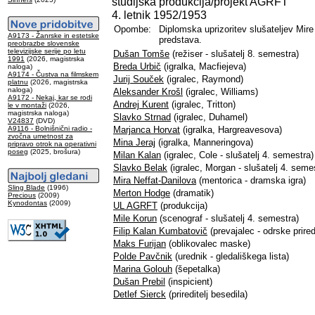
študijska produkcija/projekt AGRFT
4. letnik 1952/1953
Opombe:
Diplomska uprizoritev slušateljev Mir
A9173 - Žanrske in estetske
predstava.
preobrazbe slovenske
televizijske serije po letu
Dušan Tomše
(režiser - slušatelj 8. semestra)
1991
(2026, magistrska
Breda Urbič
(igralka, Macfiejeva)
naloga)
A9174 - Čustva na filmskem
Jurij Souček
(igralec, Raymond)
platnu
(2026, magistrska
naloga)
Aleksander Krošl
(igralec, Williams)
A9172 - Nekaj, kar se rodi
Andrej Kurent
(igralec, Tritton)
le v montaži
(2026,
magistrska naloga)
Slavko Strnad
(igralec, Duhamel)
V24837
(DVD)
A9116 - Bolnišnični radio -
Marjanca Horvat
(igralka, Hargreavesova)
zvočna umetnost za
Mina Jeraj
(igralka, Manneringova)
pripravo otrok na operativni
poseg
(2025, brošura)
Milan Kalan
(igralec, Cole - slušatelj 4. semestra)
Slavko Belak
(igralec, Morgan - slušatelj 4. seme
Mira Neffat-Danilova
(mentorica - dramska igra)
Sling Blade
(1996)
Merton Hodge
(dramatik)
Precious
(2009)
Kynodontas
(2009)
UL AGRFT
(produkcija)
Mile Korun
(scenograf - slušatelj 4. semestra)
Filip Kalan Kumbatovič
(prevajalec - odrske prire
Maks Furijan
(oblikovalec maske)
Polde Pavčnik
(urednik - gledališkega lista)
Marina Golouh
(šepetalka)
Dušan Prebil
(inspicient)
Detlef Sierck
(prireditelj besedila)