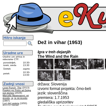
Dež in vihar (1953)
Igra v treh dejanjih
The Wind and the Rain
Uradne ure arhiva in
videoteke CTF:
ponedeljek,
10:30-
torek, sreda
13:30
četrtek
zaprto
10:30-
petek
13:00
država: Slovenija
Love Punch, The
(2013)
izvorni format projekta: črno-beli
Pasijon po Petru ali Dolga
jezik: slovenščina
pot domov
(2026)
Marcello Mastroianni: mi
premiera: 1.7.1953
ricordo, si, io mi ricordo
(1997)
gledališka uprizoritev
Luci del varieta
(1950)
Sinners
(2025)