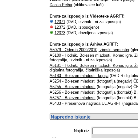
Danilo Pečar
(oblikovalec luči)
Enote za izposojo iz Videoteke AGRFT:
12371
(DVD, izvirnik - ni za izposojo)
12372
(DVD, izposojeno)
12373
(DVD, dovoljena izposoja)
Enote za izposojo iz Arhiva AGRFT:
A5079 - Oderuh 2009/2010, zimski semester
(gled
A5180 - Hodnik. Bolezen mladosti. Konec igre. Živ
fotografija, izvirnik - ni za izposojo)
A5181 - Hodnik. Bolezen mladosti. Konec igre. Živ
digitalna fotografija, čitalniška izposoja)
A5183 - Bolezen mladosti. kopija
(DVD-R digitalna 
A5254 - Bolezen mladosti
(fotografija (negativ) ČB
A5255 - Bolezen mladosti
(fotografija (negativ) ČB
A5256 - Bolezen mladosti
(fotografija (kontakt) B,
A5257 - Bolezen mladosti
(fotografija (kontakt) B,
A5433 - Prešernova nagrada UL AGRFT
(nagrada,
Najdi niz: