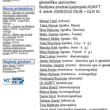
Sinners
(2025)
gledališka uprizoritev
študijska produkcija/projekt AGRFT
4. letnik 2009/2010 DIUB + GLR IV.
A9173 - Žanrske in estetske
preobrazbe slovenske
televizijske serije po letu
Matjaž Farič
(režiser)
1991
(2026, magistrska
naloga)
Tjaša Hrovat
(igralka, Marie)
A9174 - Čustva na filmskem
platnu
(2026, magistrska
Nina Rakovec
(igralka, Desiree)
naloga)
Matic Starina
(igralec, Freder)
A9172 - Nekaj, kar se rodi
le v montaži
(2026,
Matevž Müller
(igralec, Alt)
magistrska naloga)
V24837
(DVD)
Yulia Roschina
(igralka, Lucy - k. g.)
A9116 - Bolnišnični radio -
Maruša Kink
(igralka, Irene - k. g.)
zvočna umetnost za
pripravo otrok na operativni
Miha Rodman
(igralec, Petrell - k. g.)
poseg
(2025, brošura)
Blaž Lukan
(mentor - dramaturgija)
Janez Hočevar
(mentor - dramska igra in gledališk
Tomislav Janežič
(mentor - dramska igra in gledal
Sling Blade
(1996)
Precious
(2009)
Janja Korun
(mentorica - kostumografija)
Kynodontas
(2009)
Meta Hočevar
(mentorica - scenografija)
Ferdinand Bruckner
(dramatik)
UL AGRFT
(produkcija)
Staša Bračič
(dramaturginja)
Manca Bajec
(scenografinja)
Sanja Grcić
(kostumografinja)
Tatjana Stanič
(lektorica)
Tina Mahkota
(prevajalka)
Jasna Vastl
(asistentka mentorja - scenografija)