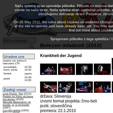
Naša spletna stran uporablja piškotke. Piškotki so majhne da
vrnete na našo stran. Naša spletna stran uporablja piškotke, 
izboljšujemo delovanje strani. Podatkov, zbra
On 26 May 2011, the rules about cookies on websites changed. 
of the site to operate and have already been set. You may delete
find out more about cookies
Sprejemam piškotke s tega spletišča / I
Bolezen mladosti (2010)
Krankheit der Jugend
Uradne ure arhiva in
videoteke CTF:
ponedeljek,
10:30-
torek, sreda
13:30
četrtek
zaprto
10:30-
petek
13:00
Love Punch, The
(2013)
država: Slovenija
Pasijon po Petru ali Dolga
pot domov
(2026)
izvorni format projekta: črno-beli
Marcello Mastroianni: mi
ricordo, si, io mi ricordo
jezik: slovenščina
(1997)
premiera: 22.1.2010
Luci del varieta
(1950)