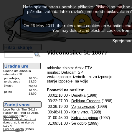
Naša spletna stran uporablja piškotke. Piškotki so majhne
piškotke, zato da lahko razločujemo med obiskovalci in š
On 26 May 2011, the rules about cookies on websites chang
You may delete and block all cookies from th
Sprejemam 
Videonosilec št. 10077
arhivska zbirka: Arhiv FTV
Uradne ure arhiva in
nosilec: Betacam SP
videoteke CTF:
vrsta izposoje: izvirnik - ni za izposojo
ponedeljek,
10:30-
stanje izposoje: na voljo
torek, sreda
13:30
četrtek
zaprto
Posnetki na nosilcu:
10:30-
petek
13:00
00:02:18:00 -
Desetka
(1998)
00:22:27:00 -
Delirium Credens
(1998)
00:39:19:00 -
Vojna zvezdič
(1999)
Love Punch, The
(2013)
00:48:41:00 -
Krt v vrtcu
(1998)
Pasijon po Petru ali Dolga
pot domov
(2026)
01:00:45:00 -
Ketna za princa
(1997)
Marcello Mastroianni: mi
ricordo, si, io mi ricordo
01:09:51:00 -
Še dobro
(1999)
(1997)
Luci del varieta
(1950)