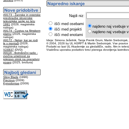
Sinners
(2025)
A9173 - Žanrske in estetske
Najdi niz:
preobrazbe slovenske
televizijske serije po letu
išči med osebami
1991
(2026, magistrska
najdeno naj vsebuje v
naloga)
išči med projekti
A9174 - Čustva na filmskem
najdeno naj vsebuje v
platnu
(2026, magistrska
išči med enotami
naloga)
A9172 - Nekaj, kar se rodi
Ideja: Simona Ješelnik, Tanja Premk Grum, Martin Srebotnjak,
le v montaži
(2026,
© 2004, 2026 by UL AGRFT & Martin Srebotnjak. Vse pravice 
magistrska naloga)
Podatki so last UL Akademije za gledališče, radio, film in televiz
V24837
(DVD)
Vsakršna uporaba podatkov brez pisnega dovoljenja lastnikov
A9116 - Bolnišnični radio -
zvočna umetnost za
pripravo otrok na operativni
poseg
(2025, brošura)
Sling Blade
(1996)
Precious
(2009)
Kynodontas
(2009)