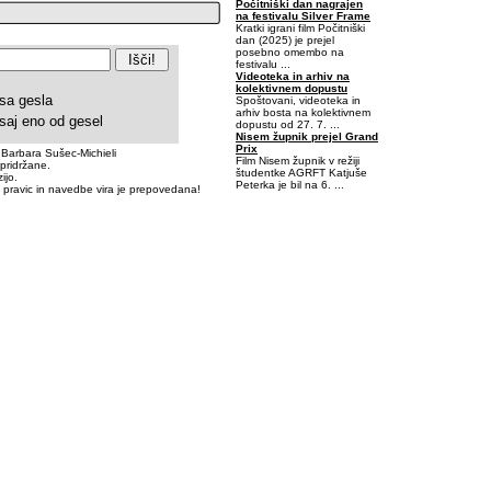
Počitniški dan nagrajen
na festivalu Silver Frame
Kratki igrani film Počitniški
dan (2025) je prejel
posebno omembo na
festivalu ...
Videoteka in arhiv na
kolektivnem dopustu
sa gesla
Spoštovani, videoteka in
arhiv bosta na kolektivnem
saj eno od gesel
dopustu od 27. 7. ...
Nisem župnik prejel Grand
Prix
 Barbara Sušec-Michieli
Film Nisem župnik v režiji
pridržane.
študentke AGRFT Katjuše
ijo.
Peterka je bil na 6. ...
 pravic in navedbe vira je prepovedana!
-0,4355469-0,078125