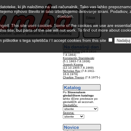
 datoteke, ki jih naložimo na vaš računalnik. Tako vas lahko prepoznamo
tejemo njihovo število in tako izboljšujemo delovanje strani. Podatkov,
English
osebam.
Prijava
Pomoč
ed. This site uses cookies. Some of the cookies we use are essential f
is site, but parts of the site will not work. To find out more about cook
Kolofon
piškotke s tega spletišča / I accept cookies from this site
Janez Puhar
(26.8.1814-
7.8.1864)
Konstantin Stanislavski
(5.1.1863-7.8.1938)
Joseph Kosma
(12.10.1905-7.8.1969)
Nicholas Ray
(7.8.1911-
16.6.1979)
Charlize Theron
(7.8.1975-)
Po
Slovenskem
gledališkem katalogu
lahko iščete predstave po
gledališčih ali sezonah.
Gledališče:
Sezona: