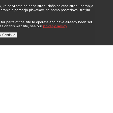
, ko se vrnete na našo stran. Naša spletna stran uporablja
 zbranih s pomočjo piškotkov, ne bomo posredovali tretjim
or parts of the site to operate and have already been set.
ies on this website, see our
privacy policy
.