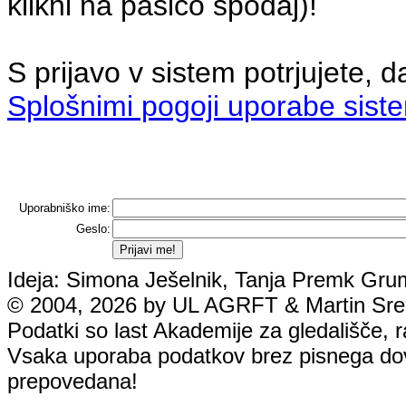
klikni na pasico spodaj)!
S prijavo v sistem potrjujete, d
Splošnimi pogoji uporabe sist
Uporabniško ime:
Geslo:
Ideja: Simona Ješelnik, Tanja Premk Grum
© 2004, 2026 by UL AGRFT & Martin Srebo
Podatki so last Akademije za gledališče, rad
Vsaka uporaba podatkov brez pisnega dovol
prepovedana!