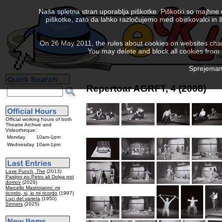
Naša spletna stran uporablja piškotke. Piškotki so majhne
piškotke, zato da lahko razločujemo med obiskovalci in š
On 26 May 2011, the rules about cookies on websites chang
You may delete and block all cookies from th
Sprejemam 
Repertoar AGRFT, 4 (2008)
Official working hours of both
Theatre Archive and
Videotheque:
Monday
10am-1pm
Wednesday
10am-1pm
Love Punch, The
(2013)
Pasijon po Petru ali Dolga pot
domov
(2026)
Marcello Mastroianni: mi
ricordo, si, io mi ricordo
(1997)
Luci del varieta
(1950)
Sinners
(2025)