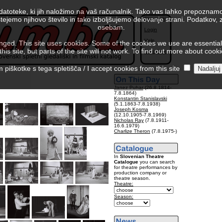
 datoteke, ki jih naložimo na vaš računalnik. Tako vas lahko prepoznamo
tejemo njihovo število in tako izboljšujemo delovanje strani. Podatkov,
Slovenski
osebam.
Login
Help
ed. This site uses cookies. Some of the cookies we use are essential f
is site, but parts of the site will not work. To find out more about cook
Colophon
piškotke s tega spletišča / I accept cookies from this site
Janez Puhar
(26.8.1814-
7.8.1864)
Konstantin Stanislavski
(5.1.1863-7.8.1938)
Joseph Kosma
(12.10.1905-7.8.1969)
Nicholas Ray
(7.8.1911-
16.6.1979)
Charlize Theron
(7.8.1975-)
In
Slovenian Theatre
Catalogue
you can search
for theatre performances by
production company or
theatre season.
Theatre:
Season: