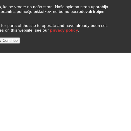
, ko se vrnete na našo stran. Naša spletna stran uporablja
 zbranih s pomočjo piškotkov, ne bomo posredovali tretjim
or parts of the site to operate and have already been set.
ies on this website, see our
privacy policy
.