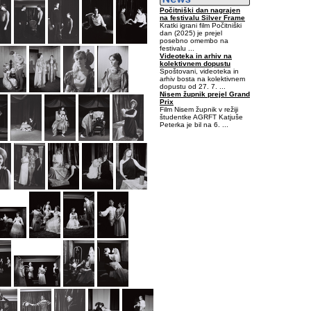
Počitniški dan nagrajen
na festivalu Silver Frame
Kratki igrani film Počitniški
dan (2025) je prejel
posebno omembo na
festivalu ...
Videoteka in arhiv na
kolektivnem dopustu
Spoštovani, videoteka in
arhiv bosta na kolektivnem
dopustu od 27. 7. ...
Nisem župnik prejel Grand
Prix
Film Nisem župnik v režiji
študentke AGRFT Katjuše
Peterka je bil na 6. ...
-0,515625-0,140625