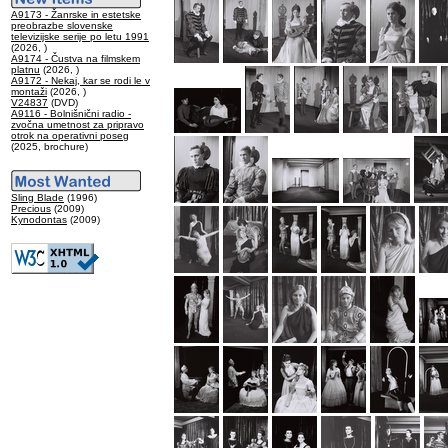
A9173 - Žanrske in estetske
preobrazbe slovenske
televizijske serije po letu 1991
(2026, )
A9174 - Čustva na filmskem
platnu
(2026, )
A9172 - Nekaj, kar se rodi le v
montaži
(2026, )
V24837
(DVD)
A9116 - Bolnišnični radio -
zvočna umetnost za pripravo
otrok na operativni poseg
(2025, brochure)
Sling Blade
(1996)
Precious
(2009)
Kynodontas
(2009)