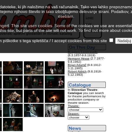
 datoteke, ki jih naložimo na vaš računalnik. Tako vas lahko prepoznamo
tejemo njihovo število in tako izboljšujemo delovanje strani. Podatkov,
Slovenski
osebam.
Login
Help
ed. This site uses cookies. Some of the cookies we use are essential f
is site, but parts of the site will not work. To find out more about cook
Colophon
piškotke s tega spletišča / I accept cookies from this site
Ruggiero Leoncavallo
(8.3.1857-9.8.1919)
Hermann Hesse
(2.7.1877-
9.8.1962)
Bojan Adamič
(9.8.1912-
3.11.1995)
Robert Aldrich
(9.8.1918-
5.12.1983)
In
Slovenian Theatre
Catalogue
you can search
for theatre performances by
production company or
theatre season.
Theatre:
Season: