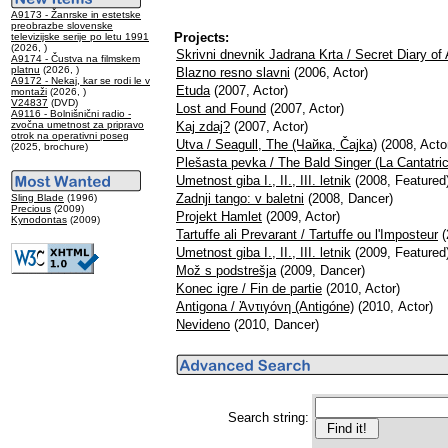
A9173 - Žanrske in estetske
preobrazbe slovenske
Projects:
televizijske serije po letu 1991
(2026, )
Skrivni dnevnik Jadrana Krta / Secret Diary of
A9174 - Čustva na filmskem
platnu
(2026, )
Blazno resno slavni
(2006, Actor)
A9172 - Nekaj, kar se rodi le v
Etuda
(2007, Actor)
montaži
(2026, )
V24837
(DVD)
Lost and Found
(2007, Actor)
A9116 - Bolnišnični radio -
zvočna umetnost za pripravo
Kaj zdaj?
(2007, Actor)
otrok na operativni poseg
Utva / Seagull, The (Чайка, Čajka)
(2008, Actor
(2025, brochure)
Plešasta pevka / The Bald Singer (La Cantatri
Umetnost giba I., II., III. letnik
(2008, Featured
Zadnji tango: v baletni
(2008, Dancer)
Sling Blade
(1996)
Precious
(2009)
Projekt Hamlet
(2009, Actor)
Kynodontas
(2009)
Tartuffe ali Prevarant / Tartuffe ou l'Imposteur
(
Umetnost giba I., II., III. letnik
(2009, Featured
Mož s podstrešja
(2009, Dancer)
Konec igre / Fin de partie
(2010, Actor)
Antigona / Ἀντιγόνη (Antigóne)
(2010, Actor)
Nevideno
(2010, Dancer)
Search string: