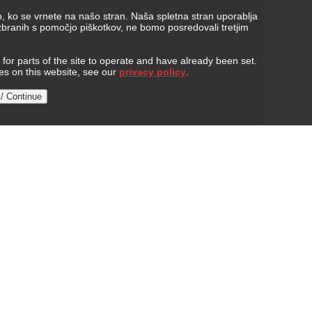
, ko se vrnete na našo stran. Naša spletna stran uporablja
 zbranih s pomočjo piškotkov, ne bomo posredovali tretjim
or parts of the site to operate and have already been set.
ies on this website, see our
privacy policy
.