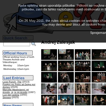
Naša spletna stran uporablja piškotke. Piškotki so majhne
piškotke, zato da lahko razločujemo med obiskovalci in š
On 26 May 2011, the rules about cookies on websites chang
You may delete and block all cookies from th
Sprejemam 
Andrej Zalesjak
Official working hours of both
Theatre Archive and
Videotheque:
Monday
10am-1pm
Wednesday
10am-1pm
Love Punch, The
(2013)
Pasijon po Petru ali Dolga pot
domov
(2026)
Marcello Mastroianni: mi
ricordo, si, io mi ricordo
(1997)
Luci del varieta
(1950)
Sinners
(2025)