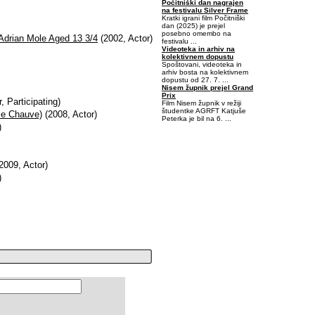
Počitniški dan nagrajen
na festivalu Silver Frame
Kratki igrani film Počitniški
dan (2025) je prejel
posebno omembo na
 Adrian Mole Aged 13 3/4
(2002, Actor)
festivalu ...
Videoteka in arhiv na
kolektivnem dopustu
Spoštovani, videoteka in
arhiv bosta na kolektivnem
dopustu od 27. 7. ...
Nisem župnik prejel Grand
Prix
, Participating)
Film Nisem župnik v režiji
študentke AGRFT Katjuše
ce Chauve)
(2008, Actor)
Peterka je bil na 6. ...
)
-0,421875-0,078125
2009, Actor)
)