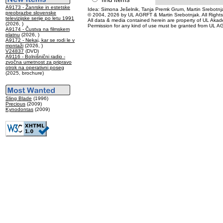
A9173 - Žanrske in estetske
Idea: Simona Ješelnik, Tanja Premk Grum, Martin Srebotnja
preobrazbe slovenske
© 2004, 2026 by UL AGRFT & Martin Srebotnjak. All Right
televizijske serije po letu 1991
All data & media contained herein are property of UL Akademij
(2026, )
Permission for any kind of use must be granted from UL AG
A9174 - Čustva na filmskem
platnu
(2026, )
A9172 - Nekaj, kar se rodi le v
montaži
(2026, )
V24837
(DVD)
A9116 - Bolnišnični radio -
zvočna umetnost za pripravo
otrok na operativni poseg
(2025, brochure)
Sling Blade
(1996)
Precious
(2009)
Kynodontas
(2009)