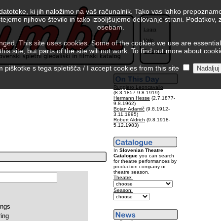
 datoteke, ki jih naložimo na vaš računalnik. Tako vas lahko prepoznamo
tejemo njihovo število in tako izboljšujemo delovanje strani. Podatkov,
Slovenski
osebam.
Login
Help
ed. This site uses cookies. Some of the cookies we use are essential f
is site, but parts of the site will not work. To find out more about cook
Colophon
piškotke s tega spletišča / I accept cookies from this site
Ruggiero Leoncavallo
(8.3.1857-9.8.1919)
Hermann Hesse
(2.7.1877-
9.8.1962)
Bojan Adamič
(9.8.1912-
3.11.1995)
Robert Aldrich
(9.8.1918-
5.12.1983)
In
Slovenian Theatre
Catalogue
you can search
for theatre performances by
production company or
theatre season.
Theatre:
Season:
ings
ring