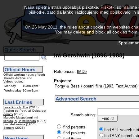
Naša spletna stran uporablja piškotke. Piškotki so majhne
piškotke, zato da lahko razločujemo med obiskovalci in š
On 26 May 2011, the rules about cookies on websites chang
You may delete and block all cookies from th
Sprejemam 
Ira Gershwin (1896-1983)
References:
IMDb
Official working hours of both
Theatre Archive and
Projects:
Videotheque:
Porgy & Bess / operni film
(1993, Text Author)
Monday
10am-1pm
Wednesday
10am-1pm
Love Punch, The
(2013)
Pasijon po Petru ali Dolga pot
domov
(2026)
Search string:
Marcello Mastroianni: mi
ricordo, si, io mi ricordo
(1997)
Luci del varieta
(1950)
find persons
Sinners
(2025)
find ALL search str
find projects
find ANY search st
find items