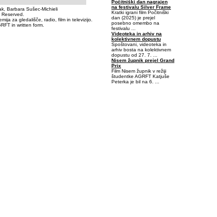
Počitniški dan nagrajen
na festivalu Silver Frame
k, Barbara Sušec-Michieli
Kratki igrani film Počitniški
s Reserved.
dan (2025) je prejel
a za gledališče, radio, film in televizijo.
posebno omembo na
RFT in written form.
festivalu ...
Videoteka in arhiv na
kolektivnem dopustu
Spoštovani, videoteka in
arhiv bosta na kolektivnem
dopustu od 27. 7. ...
Nisem župnik prejel Grand
Prix
Film Nisem župnik v režiji
študentke AGRFT Katjuše
Peterka je bil na 6. ...
-0,4375-0,0625