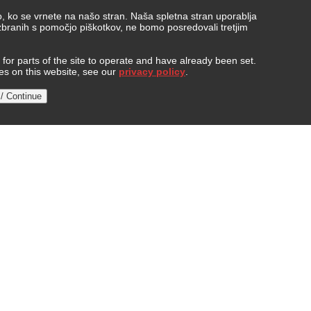
, ko se vrnete na našo stran. Naša spletna stran uporablja
 zbranih s pomočjo piškotkov, ne bomo posredovali tretjim
or parts of the site to operate and have already been set.
ies on this website, see our
privacy policy
.