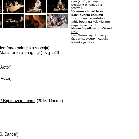
dan (2025) je prejel
posebno omembo na
festivalu ...
Videoteka in arhiv na
kolektivnem dopustu
Spoštovani, videoteka in
arhiv bosta na kolektivnem
dopustu od 27. 7. ...
Nisem župnik prejel Grand
Prix
Film Nisem župnik v režiji
študentke AGRFT Katjuše
Peterka je bil na 6. ...
lec (prva bolonjska stopnja).
-0,4375-0,09375
gister igre (mag. igr.); sig. 528.
Actor)
 Actor)
a / Boj s svojo senco
(2015, Dancer)
6, Dancer)