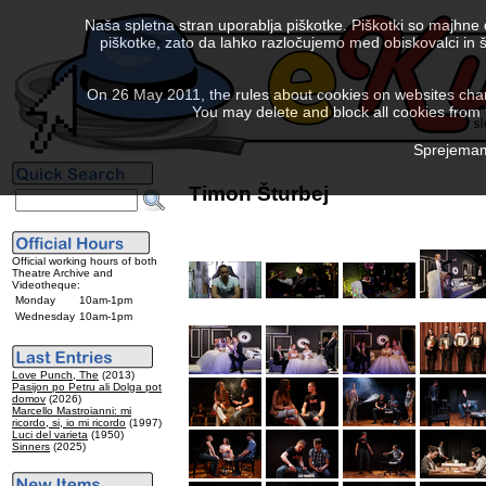
Naša spletna stran uporablja piškotke. Piškotki so majhne
piškotke, zato da lahko razločujemo med obiskovalci in š
On 26 May 2011, the rules about cookies on websites chang
You may delete and block all cookies from th
Sprejemam 
Timon Šturbej
Official working hours of both
Theatre Archive and
Videotheque:
Monday
10am-1pm
Wednesday
10am-1pm
Love Punch, The
(2013)
Pasijon po Petru ali Dolga pot
domov
(2026)
Marcello Mastroianni: mi
ricordo, si, io mi ricordo
(1997)
Luci del varieta
(1950)
Sinners
(2025)