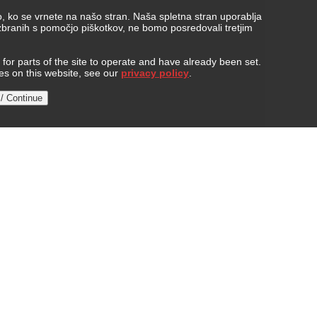
, ko se vrnete na našo stran. Naša spletna stran uporablja
 zbranih s pomočjo piškotkov, ne bomo posredovali tretjim
or parts of the site to operate and have already been set.
ies on this website, see our
privacy policy
.