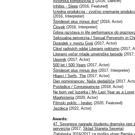
Avtorska kompozicija II
(2016, Dancer)
Inhibis - Sleep
(2016, Featured)
Izredna produkcija - zvočno snemanje produkc
(2016, Interpreter)
Štirideset plus minus dve*
(2016, Actor)
Človek
(2016, Interpreter)
Gibna razstava in life performance ob praznov
Seksualna perverzija / Sexual Perversity in Ch
Dogodek v mestu Gogi
(2017, Actor)
Cikel radijskih oddaj Literarni nokturno
(2017, A
Literarni večer mlade umetniške besede
(2017, 
Upornik
(2017, Actor)
500 let / 500 Years
(2017, Actor)
Štirideset plus minus dve
(2017, Interpreter)
Hlapci / Serfs, The
(2017, Actor)
Dan nominirancev: Naše gledališče
(2017, Acto
Posledice / Consequences
(2018, Actor)
Ne bom več luzerka / My Last Year as a Loser
Maghisterija
(2020, Actor)
Filmski poklic - Igralec
(2020, Featured)
Jezdeca
(2022, Actor)
Awards:
47. Severjeve nagrade študentu dramske igre z
perverzija
(2017,
Sklad Staneta Severja
)
Zlatolaska 2016/2017 za moško vlogo Bernija v