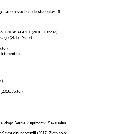
ije Umetniške besede študentov DI
anju 70 let AGRFT
(2016, Dancer)
icago
(2017, Actor)
ctor)
Interpreter)
r)
(2018, Actor)
a vlogo Bernie v uprizoritvi Seksualna
 Seksualni perverziji
(2017,
Zlatolaske