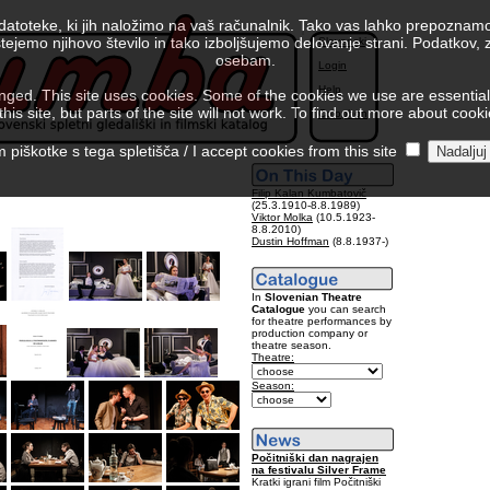
 datoteke, ki jih naložimo na vaš računalnik. Tako vas lahko prepoznamo
tejemo njihovo število in tako izboljšujemo delovanje strani. Podatkov,
Slovenski
osebam.
Login
Help
ed. This site uses cookies. Some of the cookies we use are essential f
is site, but parts of the site will not work. To find out more about cook
Colophon
piškotke s tega spletišča / I accept cookies from this site
Filip Kalan Kumbatovič
(25.3.1910-8.8.1989)
Viktor Molka
(10.5.1923-
8.8.2010)
Dustin Hoffman
(8.8.1937-)
In
Slovenian Theatre
Catalogue
you can search
for theatre performances by
production company or
theatre season.
Theatre:
Season:
Počitniški dan nagrajen
na festivalu Silver Frame
Kratki igrani film Počitniški