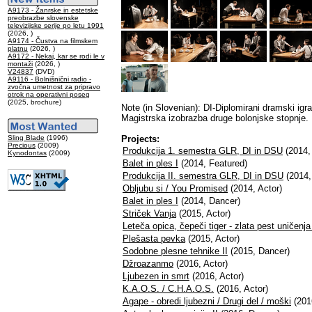
A9173 - Žanrske in estetske
preobrazbe slovenske
televizijske serije po letu 1991
(2026, )
A9174 - Čustva na filmskem
platnu
(2026, )
A9172 - Nekaj, kar se rodi le v
montaži
(2026, )
V24837
(DVD)
A9116 - Bolnišnični radio -
zvočna umetnost za pripravo
otrok na operativni poseg
(2025, brochure)
Note (in Slovenian): DI-Diplomirani dramski igra
Magistrska izobrazba druge bolonjske stopnje. Ma
Sling Blade
(1996)
Projects:
Precious
(2009)
Produkcija 1. semestra GLR, DI in DSU
(2014, 
Kynodontas
(2009)
Balet in ples I
(2014, Featured)
Produkcija II. semestra GLR, DI in DSU
(2014,
Obljubu si / You Promised
(2014, Actor)
Balet in ples I
(2014, Dancer)
Striček Vanja
(2015, Actor)
Leteča opica, čepeči tiger - zlata pest uničenj
Plešasta pevka
(2015, Actor)
Sodobne plesne tehnike II
(2015, Dancer)
Džroazanmo
(2016, Actor)
Ljubezen in smrt
(2016, Actor)
K.A.O.S. / C.H.A.O.S.
(2016, Actor)
Agape - obredi ljubezni / Drugi del / moški
(201