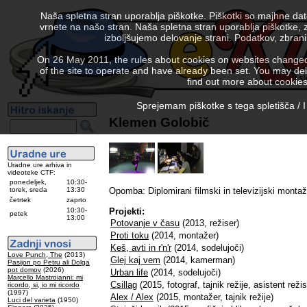
Naša spletna stran uporablja piškotke. Piškotki so majhne da
vrnete na našo stran. Naša spletna stran uporablja piškotke, 
izboljšujemo delovanje strani. Podatkov, zbra
On 26 May 2011, the rules about cookies on websites changed. 
of the site to operate and have already been set. You may delete
find out more about cookies
Sprejemam piškotke s tega spletišča / I
Klemen Golobič
Uradne ure arhiva in
videoteke CTF:
ponedeljek,
10:30-
torek, sreda
13:30
Opomba: Diplomirani filmski in televizijski montaž
četrtek
zaprto
10:30-
Projekti:
petek
13:00
Potovanje v času
(2013, režiser)
Proti toku
(2014, montažer)
Keš, avti in r'n'r
(2014, sodelujoči)
Love Punch, The
(2013)
Glej kaj vem
(2014, kamerman)
Pasijon po Petru ali Dolga
pot domov
(2026)
Urban life
(2014, sodelujoči)
Marcello Mastroianni: mi
Csillag
(2015, fotograf, tajnik režije, asistent režis
ricordo, si, io mi ricordo
(1997)
Alex / Alex
(2015, montažer, tajnik režije)
Luci del varieta
(1950)