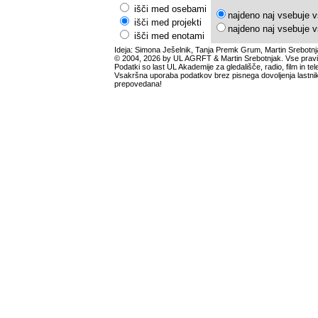
išči med osebami
najdeno naj vsebuje v
išči med projekti
najdeno naj vsebuje v
išči med enotami
Ideja: Simona Ješelnik, Tanja Premk Grum, Martin Srebotnj
© 2004, 2026 by UL AGRFT & Martin Srebotnjak. Vse pravi
Podatki so last UL Akademije za gledališče, radio, film in tele
Vsakršna uporaba podatkov brez pisnega dovoljenja lastnik
prepovedana!