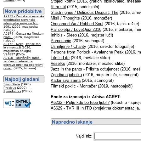
Sinners
(2025)
Stoječi komik
(2015, grafični oblikovalec, mešalec
Ritm stil
(2015, sodelujoči)
Slastni gnus / Delicious Disgust, The
(2016, arhiv
A9173 - Žanrske in estetske
Misli / Thoughts
(2016, montažer)
preobrazbe slovenske
televizijske serije po letu
Oropana duša / Robbed Soul
(2016, tajnik režije)
1991
(2026, magistrska
Par poletja / LoveQuiz 2016
(2016, montažer, meš
naloga)
A9174 - Čustva na filmskem
Inhibis - Sleep
(2016, mojster luči)
platnu
(2026, magistrska
Pornosonic
(2016, scenograf)
naloga)
A9172 - Nekaj, kar se rodi
Usmiljenje / Charity
(2016, direktor fotografije)
le v montaži
(2026,
magistrska naloga)
Persons from Porlock - Avalanche Peak
(2016, me
V24837
(DVD)
Life is Life
(2016, mešalec slike)
A9116 - Bolnišnični radio -
zvočna umetnost za
Veselko
(2016, montažer, mešalec slike)
pripravo otrok na operativni
poseg
(2025, brošura)
Jazz in the pants - Prikrita odtujenost
(2016, meša
Zgodba o jabolku
(2016, mojster luči, scenograf)
Kadar sva sama
(2016, scenograf)
Sling Blade
(1996)
Filmski poklic - Montažer
(2019, nastopajoči)
Precious
(2009)
Kynodontas
(2009)
Enote za izposojo iz Arhiva AGRFT:
A6232 - Polje kdo bo tebe ljubil?
(fotostrip - sprej
A6629 - TVR III in ITO
(projektna dokumentacija, 
Najdi niz: