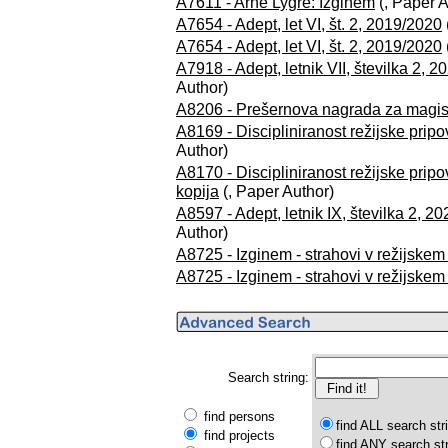
A7611 - Arne Lygre: Izginem
(, Paper A
A7654 - Adept, let VI, št. 2, 2019/2020
A7654 - Adept, let VI, št. 2, 2019/2020
A7918 - Adept, letnik VII, številka 2, 
Author)
A8206 - Prešernova nagrada za magis
A8169 - Discipliniranost režijske prip
Author)
A8170 - Discipliniranost režijske pripo
kopija
(, Paper Author)
A8597 - Adept, letnik IX, številka 2, 2
Author)
A8725 - Izginem - strahovi v režijske
A8725 - Izginem - strahovi v režijskem 
Search string:
find persons
find ALL search str
find projects
find ANY search st