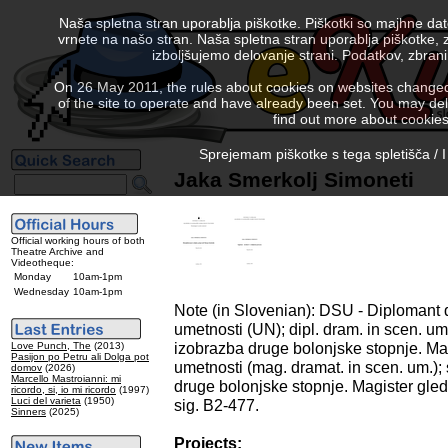
Naša spletna stran uporablja piškotke. Piškotki so majhne da
vrnete na našo stran. Naša spletna stran uporablja piškotke, 
izboljšujemo delovanje strani. Podatkov, zbra
On 26 May 2011, the rules about cookies on websites changed. 
of the site to operate and have already been set. You may delete
find out more about cookies
Sprejemam piškotke s tega spletišča / I
Jaka Smerkolj Simoneti
Official working hours of both
Theatre Archive and
Videotheque:
Monday
10am-1pm
Wednesday
10am-1pm
Note (in Slovenian): DSU - Diplomant 
umetnosti (UN); dipl. dram. in scen. um
izobrazba druge bolonjske stopnje. Mag
Love Punch, The
(2013)
Pasijon po Petru ali Dolga pot
umetnosti (mag. dramat. in scen. um.);
domov
(2026)
Marcello Mastroianni: mi
druge bolonjske stopnje. Magister gleda
ricordo, si, io mi ricordo
(1997)
Luci del varieta
(1950)
sig. B2-477.
Sinners
(2025)
Projects: