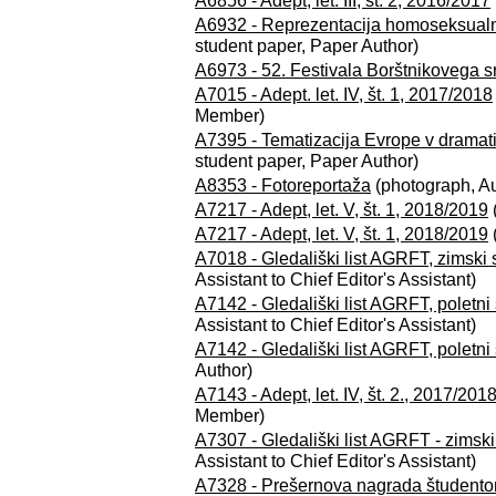
A6856 - Adept, let. III, št. 2, 2016/2017
A6932 - Reprezentacija homoseksualno
student paper, Paper Author)
A6973 - 52. Festivala Borštnikovega s
A7015 - Adept. let. IV, št. 1, 2017/2018
Member)
A7395 - Tematizacija Evrope v dramat
student paper, Paper Author)
A8353 - Fotoreportaža
(photograph, Au
A7217 - Adept, let. V, št. 1, 2018/2019
A7217 - Adept, let. V, št. 1, 2018/2019
A7018 - Gledališki list AGRFT, zimski
Assistant to Chief Editor's Assistant)
A7142 - Gledališki list AGRFT, poletn
Assistant to Chief Editor's Assistant)
A7142 - Gledališki list AGRFT, poletn
Author)
A7143 - Adept, let. IV, št. 2., 2017/201
Member)
A7307 - Gledališki list AGRFT - zimsk
Assistant to Chief Editor's Assistant)
A7328 - Prešernova nagrada študent