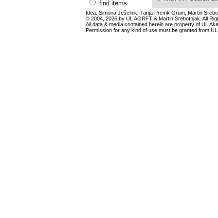
find items
Idea: Simona Ješelnik, Tanja Premk Grum, Martin Srebot
© 2004, 2026 by UL AGRFT & Martin Srebotnjak. All Ri
All data & media contained herein are property of UL Akade
Permission for any kind of use must be granted from UL