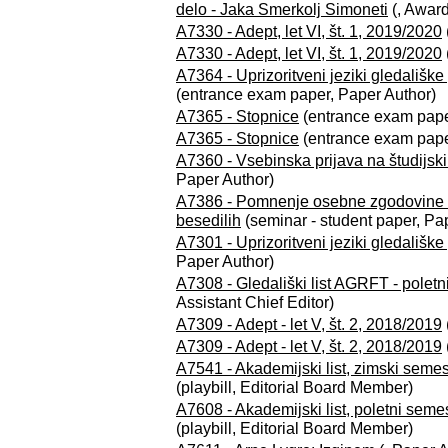
delo - Jaka Smerkolj Simoneti
(, Awar
A7330 - Adept, let VI, št. 1, 2019/2020
A7330 - Adept, let VI, št. 1, 2019/2020
A7364 - Uprizoritveni jeziki gledališk
(entrance exam paper, Paper Author)
A7365 - Stopnice
(entrance exam pape
A7365 - Stopnice
(entrance exam pape
A7360 - Vsebinska prijava na študijski
Paper Author)
A7386 - Pomnenje osebne zgodovine 
besedilih
(seminar - student paper, Pa
A7301 - Uprizoritveni jeziki gledališk
Paper Author)
A7308 - Gledališki list AGRFT - polet
Assistant Chief Editor)
A7309 - Adept - let V, št. 2, 2018/2019
A7309 - Adept - let V, št. 2, 2018/2019
A7541 - Akademijski list, zimski semester
(playbill, Editorial Board Member)
A7608 - Akademijski list, poletni semester
(playbill, Editorial Board Member)