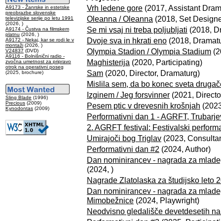
Vrh ledene gore
(2017, Assistant Dram
A9173 - Žanrske in estetske
preobrazbe slovenske
Oleanna / Oleanna
(2018, Set Designe
televizijske serije po letu 1991
(2026, )
Se mi vsaj ni treba poljubljati
(2018, D
A9174 - Čustva na filmskem
platnu
(2026, )
Dvoje sva in hkrati eno
(2018, Dramatu
A9172 - Nekaj, kar se rodi le v
montaži
(2026, )
Olympia Stadion / Olympia Stadium
(2
V24837
(DVD)
A9116 - Bolnišnični radio -
Maghisterija
(2020, Participating)
zvočna umetnost za pripravo
otrok na operativni poseg
Sam
(2020, Director, Dramaturg)
(2025, brochure)
Mislila sem, da bo konec sveta druga
Izginem / Jeg forsvinner
(2021, Directo
Sling Blade
(1996)
Precious
(2009)
Pesem ptic v drevesnih krošnjah
(2023
Kynodontas
(2009)
Performativni dan 1 - AGRFT, Trubarje
2. AGRFT festival: Festivalski performa
Umirajoči bog Triglav
(2023, Consultan
Performativni dan #2
(2024, Author)
Dan nominirancev - nagrada za mladeg
(2024, )
Nagrade Zlatolaska za študijsko leto
Dan nominirancev - nagrada za mladeg
Mimobežnice
(2024, Playwright)
Neodvisno gledališče devetdesetih n