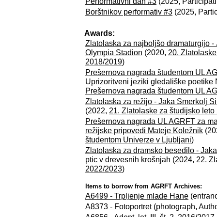
Performativni dan #3
(2025, Participat
Borštnikov performativ #3
(2025, Partic
Awards:
Zlatolaska za najboljšo dramaturgijo 
Olympia Stadion
(2020,
20. Zlatolask
2018/2019
)
Prešernova nagrada študentom UL AG
Uprizoritveni jeziki gledališke poetike
Prešernova nagrada študentom UL A
Zlatolaska za režijo - Jaka Smerkolj S
(2022,
21. Zlatolaske za študijsko let
Prešernova nagrada UL AGRFT za magi
režijske pripovedi Mateje Koležnik
(20
študentom Univerze v Ljubljani
)
Zlatolaska za dramsko besedilo - Jak
ptic v drevesnih krošnjah
(2024,
22. Zl
2022/2023
)
Items to borrow from AGRFT Archives:
A6499 - Trpljenje mlade Hane
(entran
A8373 - Fotoportret
(photograph, Autho