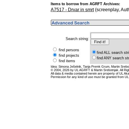
Items to borrow from AGRFT Archives:
A7517 - Drvar in smrt
(screenplay, Aut
Search string:
find persons
find ALL search str
find projects
find ANY search st
find items
Idea: Simona Ješelnik, Tanja Premk Grum, Martin Srebot
© 2004, 2026 by UL AGRFT & Martin Srebotnjak. All Ri
All data & media contained herein are property of UL Akade
Permission for any kind of use must be granted from UL