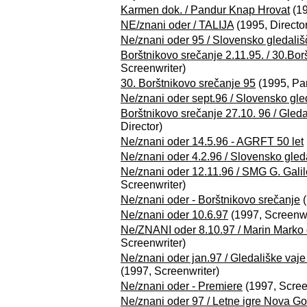
Karmen dok. / Pandur Knap Hrovat
(19
NE/znani oder / TALIJA
(1995, Director
Ne/znani oder 95 / Slovensko gledališ
Borštnikovo srečanje 2.11.95. / 30.Bor
Screenwriter)
30. Borštnikovo srečanje 95
(1995, Par
Ne/znani oder sept.96 / Slovensko gle
Borštnikovo srečanje 27.10. 96 / Gledal
Director)
Ne/znani oder 14.5.96 - AGRFT 50 let
Ne/znani oder 4.2.96 / Slovensko gled
Ne/znani oder 12.11.96 / SMG G. Gali
Screenwriter)
Ne/znani oder - Borštnikovo srečanje
(
Ne/znani oder 10.6.97
(1997, Screenwr
Ne/ZNANI oder 8.10.97 / Marin Marko o
Screenwriter)
Ne/znani oder jan.97 / Gledališke vaje
(1997, Screenwriter)
Ne/znani oder - Premiere
(1997, Scree
Ne/znani oder 97 / Letne igre Nova Go