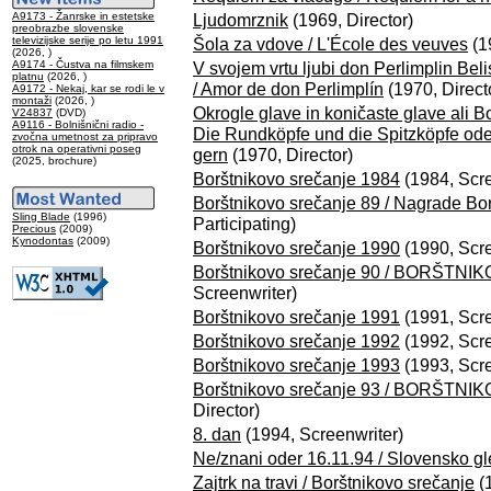
A9173 - Žanrske in estetske
Ljudomrznik
(1969, Director)
preobrazbe slovenske
televizijske serije po letu 1991
Šola za vdove / L'École des veuves
(1
(2026, )
A9174 - Čustva na filmskem
V svojem vrtu ljubi don Perlimplin Bel
platnu
(2026, )
/ Amor de don Perlimplí­n
(1970, Direct
A9172 - Nekaj, kar se rodi le v
montaži
(2026, )
Okrogle glave in koničaste glave ali Bo
V24837
(DVD)
A9116 - Bolnišnični radio -
Die Rundköpfe und die Spitzköpfe ode
zvočna umetnost za pripravo
otrok na operativni poseg
gern
(1970, Director)
(2025, brochure)
Borštnikovo srečanje 1984
(1984, Scre
Borštnikovo srečanje 89 / Nagrade Borš
Sling Blade
(1996)
Participating)
Precious
(2009)
Kynodontas
(2009)
Borštnikovo srečanje 1990
(1990, Scre
Borštnikovo srečanje 90 / BORŠT
Screenwriter)
Borštnikovo srečanje 1991
(1991, Scre
Borštnikovo srečanje 1992
(1992, Scre
Borštnikovo srečanje 1993
(1993, Scre
Borštnikovo srečanje 93 / BORŠT
Director)
8. dan
(1994, Screenwriter)
Ne/znani oder 16.11.94 / Slovensko gl
Zajtrk na travi / Borštnikovo srečanje
(1