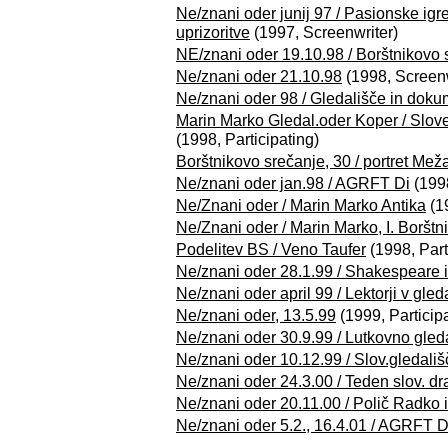
Ne/znani oder junij 97 / Pasionske igre
uprizoritve
(1997, Screenwriter)
NE/znani oder 19.10.98 / Borštnikovo 
Ne/znani oder 21.10.98
(1998, Screenw
Ne/znani oder 98 / Gledališče in doku
Marin Marko Gledal.oder Koper / Slove
(1998, Participating)
Borštnikovo srečanje, 30 / portret Mež
Ne/znani oder jan.98 / AGRFT Di
(1998
Ne/Znani oder / Marin Marko Antika
(1
Ne/Znani oder / Marin Marko, I. Borštn
Podelitev BS / Veno Taufer
(1998, Part
Ne/znani oder 28.1.99 / Shakespeare i
Ne/znani oder april 99 / Lektorji v gled
Ne/znani oder, 13.5.99
(1999, Participa
Ne/znani oder 30.9.99 / Lutkovno gleda
Ne/znani oder 10.12.99 / Slov.gledališ
Ne/znani oder 24.3.00 / Teden slov. d
Ne/znani oder 20.11.00 / Polič Radko i
Ne/znani oder 5.2., 16.4.01 / AGRFT D