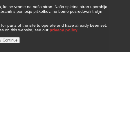
, ko se vrnete na našo stran. Naša spletna stran uporablja
 zbranih s pomočjo piškotkov, ne bomo posredovali tretjim
or parts of the site to operate and have already been set.
ies on this website, see our
privacy policy
.