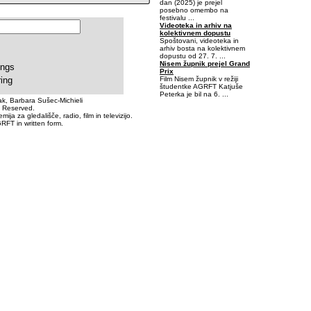
dan (2025) je prejel
posebno omembo na
festivalu ...
Videoteka in arhiv na
kolektivnem dopustu
Spoštovani, videoteka in
arhiv bosta na kolektivnem
dopustu od 27. 7. ...
Nisem župnik prejel Grand
ings
Prix
Film Nisem župnik v režiji
ring
študentke AGRFT Katjuše
Peterka je bil na 6. ...
k, Barbara Sušec-Michieli
s Reserved.
-0,421875-0,0625
a za gledališče, radio, film in televizijo.
RFT in written form.