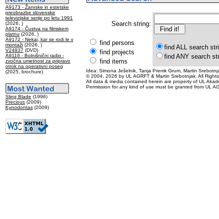
A9173 - Žanrske in estetske
preobrazbe slovenske
televizijske serije po letu 1991
Search string:
(2026, )
A9174 - Čustva na filmskem
platnu
(2026, )
A9172 - Nekaj, kar se rodi le v
find persons
montaži
(2026, )
find ALL search str
V24837
(DVD)
find projects
A9116 - Bolnišnični radio -
find ANY search st
find items
zvočna umetnost za pripravo
otrok na operativni poseg
Idea: Simona Ješelnik, Tanja Premk Grum, Martin Srebotnja
(2025, brochure)
© 2004, 2026 by UL AGRFT & Martin Srebotnjak. All Right
All data & media contained herein are property of UL Akademij
Permission for any kind of use must be granted from UL AG
Sling Blade
(1996)
Precious
(2009)
Kynodontas
(2009)