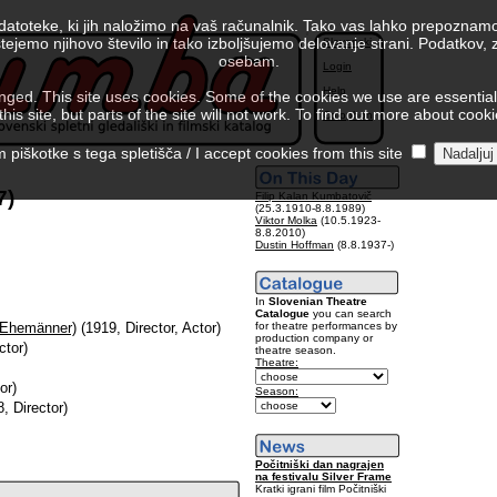
 datoteke, ki jih naložimo na vaš računalnik. Tako vas lahko prepoznamo
tejemo njihovo število in tako izboljšujemo delovanje strani. Podatkov,
Slovenski
osebam.
Login
Help
ed. This site uses cookies. Some of the cookies we use are essential f
is site, but parts of the site will not work. To find out more about cook
Colophon
piškotke s tega spletišča / I accept cookies from this site
7)
Filip Kalan Kumbatovič
(25.3.1910-8.8.1989)
Viktor Molka
(10.5.1923-
8.8.2010)
Dustin Hoffman
(8.8.1937-)
In
Slovenian Theatre
Catalogue
you can search
for theatre performances by
e Ehemänner)
(1919, Director, Actor)
production company or
ctor)
theatre season.
Theatre:
or)
Season:
, Director)
Počitniški dan nagrajen
na festivalu Silver Frame
Kratki igrani film Počitniški