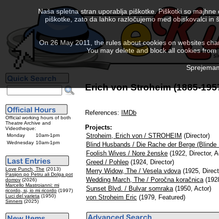
Naša spletna stran uporablja piškotke. Piškotki so majhne
piškotke, zato da lahko razločujemo med obiskovalci in š
On 26 May 2011, the rules about cookies on websites chang
You may delete and block all cookies from th
Sprejemam 
Erich von Stroheim (1885-195
References:
IMDb
Official working hours of both
Theatre Archive and
Projects:
Videotheque:
Stroheim, Erich von / STROHEIM
(Director)
Monday
10am-1pm
Wednesday
10am-1pm
Blind Husbands / Die Rache der Berge (Blind
Foolish Wives / Nore ženske
(1922, Director, A
Greed / Pohlep
(1924, Director)
Love Punch, The
(2013)
Merry Widow, The / Vesela vdova
(1925, Direct
Pasijon po Petru ali Dolga pot
Wedding March, The / Poročna koračnica
(1928
domov
(2026)
Marcello Mastroianni: mi
Sunset Blvd. / Bulvar somraka
(1950, Actor)
ricordo, si, io mi ricordo
(1997)
Luci del varieta
(1950)
von Stroheim Eric
(1979, Featured)
Sinners
(2025)