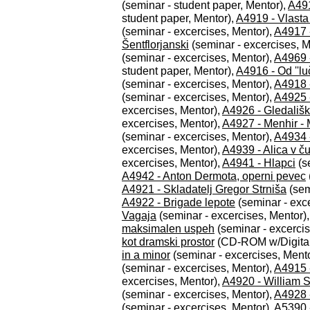
(seminar - student paper, Mentor),
A49
student paper, Mentor),
A4919 - Vlasta
(seminar - excercises, Mentor),
A4917 -
Šentflorjanski
(seminar - excercises, M
(seminar - excercises, Mentor),
A4969 -
student paper, Mentor),
A4916 - Od ''lu
(seminar - excercises, Mentor),
A4918 -
(seminar - excercises, Mentor),
A4925 
excercises, Mentor),
A4926 - Gledališ
excercises, Mentor),
A4927 - Menhir - 
(seminar - excercises, Mentor),
A4934 
excercises, Mentor),
A4939 - Alica v č
excercises, Mentor),
A4941 - Hlapci
(s
A4942 - Anton Dermota, operni pevec
A4921 - Skladatelj Gregor Strniša
(sem
A4922 - Brigade lepote
(seminar - exc
Vagaja
(seminar - excercises, Mentor)
maksimalen uspeh
(seminar - excercis
kot dramski prostor
(CD-ROM w/Digital 
in a minor
(seminar - excercises, Ment
(seminar - excercises, Mentor),
A4915 
excercises, Mentor),
A4920 - William 
(seminar - excercises, Mentor),
A4928 
(seminar - excercises, Mentor),
A5390 