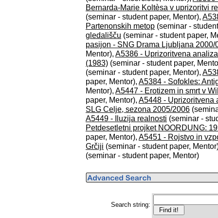
Bernarda-Marie Koltèsa v uprizoritvi re
(seminar - student paper, Mentor),
A538
Partenonskih metop
(seminar - student
gledališču
(seminar - student paper, M
pasijon - SNG Drama Ljubljana 2000/
Mentor),
A5386 - Uprizoritvena analiz
(1983)
(seminar - student paper, Mento
(seminar - student paper, Mentor),
A53
paper, Mentor),
A5384 - Sofokles: Ant
Mentor),
A5447 - Erotizem in smrt v Wi
paper, Mentor),
A5448 - Uprizoritvena 
SLG Celje, sezona 2005/2006
(seminar
A5449 - Iluzija realnosti
(seminar - stu
Petdesetletni projket NOORDUNG: 19
paper, Mentor),
A5451 - Rojstvo in vzpo
Grčiji
(seminar - student paper, Mentor
(seminar - student paper, Mentor)
Search string: