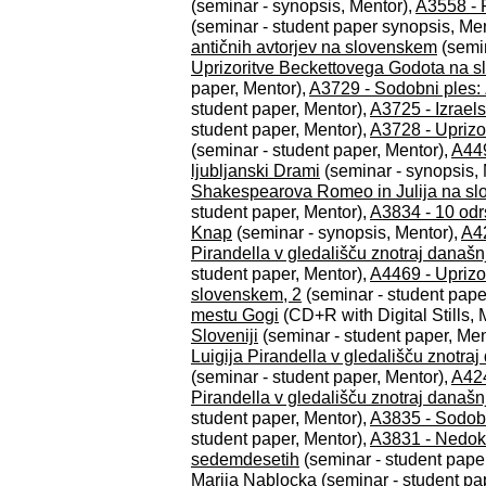
(seminar - synopsis, Mentor),
A3558 - P
(seminar - student paper synopsis, Me
antičnih avtorjev na slovenskem
(semin
Uprizoritve Beckettovega Godota na s
paper, Mentor),
A3729 - Sodobni ples: 
student paper, Mentor),
A3725 - Izrael
student paper, Mentor),
A3728 - Uprizo
(seminar - student paper, Mentor),
A449
ljubljanski Drami
(seminar - synopsis, 
Shakespearova Romeo in Julija na slo
student paper, Mentor),
A3834 - 10 odr
Knap
(seminar - synopsis, Mentor),
A42
Pirandella v gledališču znotraj današn
student paper, Mentor),
A4469 - Uprizo
slovenskem, 2
(seminar - student pape
mestu Gogi
(CD+R with Digital Stills, 
Sloveniji
(seminar - student paper, Men
Luigija Pirandella v gledališču znotra
(seminar - student paper, Mentor),
A424
Pirandella v gledališču znotraj današn
student paper, Mentor),
A3835 - Sodobn
student paper, Mentor),
A3831 - Nedoku
sedemdesetih
(seminar - student pape
Marija Nablocka
(seminar - student pa