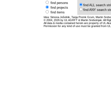
find persons
find ALL search str
find projects
find ANY search st
find items
Idea: Simona Ješelnik, Tanja Premk Grum, Martin Srebot
© 2004, 2026 by UL AGRFT & Martin Srebotnjak. All Ri
All data & media contained herein are property of UL Akade
Permission for any kind of use must be granted from UL