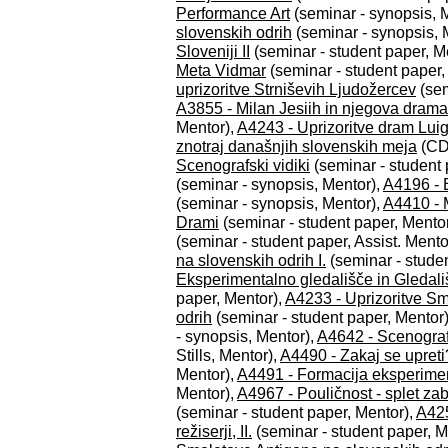
Performance Art
(seminar - synopsis, 
slovenskih odrih
(seminar - synopsis, 
Sloveniji II
(seminar - student paper, M
Meta Vidmar
(seminar - student paper,
uprizoritve Strniševih Ljudožercev
(sem
A3855 - Milan Jesiih in njegova drama
Mentor),
A4243 - Uprizoritve dram Luig
znotraj današnjih slovenskih meja
(CD-
Scenografski vidiki
(seminar - student 
(seminar - synopsis, Mentor),
A4196 - E
(seminar - synopsis, Mentor),
A4410 - M
Drami
(seminar - student paper, Mento
(seminar - student paper, Assist. Mento
na slovenskih odrih I.
(seminar - studen
Eksperimentalno gledališče in Gledali
paper, Mentor),
A4233 - Uprizoritve S
odrih
(seminar - student paper, Mentor
- synopsis, Mentor),
A4642 - Scenografs
Stills, Mentor),
A4490 - Zakaj se upreti
Mentor),
A4491 - Formacija eksperime
Mentor),
A4967 - Pouličnost - splet za
(seminar - student paper, Mentor),
A425
režiserji, II.
(seminar - student paper, M