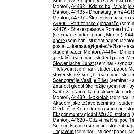
Smoletove Antigone na slovenskih odr
Mentor),
A4482 - Kdo se boji Virginije
Mentor),
A4485 - Dramaturgija na AG
Mentor),
A4797 - Škofjeloški pasijon
(s
A4806 - Partizansko gledališče
(semina
A4476 - Shakespearova Romeo in Julij
(seminar - student paper, Mentor),
A447
opere
(seminar - student paper, Mentor
postati...dramaturg/igralec/režiser - 
student paper, Mentor),
A4484 - Dimenz
gledališč
(seminar - student paper, Me
Slowenische Kunst
(seminar - synopsi
Triglavom
(seminar - student paper, Me
slovenski režiserji, III.
(seminar - stude
Scenografije Vasilije Fišer
(seminar - 
Znanost gledališke režije
(seminar - s
Sartrova dramatika na slovenskih odrih 
Mentor),
A4489 - Makrolab
(seminar - 
Akademijske težave
(seminar - studen
Gledališče Koreodrama
(seminar - stu
Eksperiment v gledališču 20. stoletja
(
Mentor),
A4620 - Odzivi na Krst pod Tr
Scipion Nasice
(seminar - student pap
Triglavom
(seminar - student paper, Me