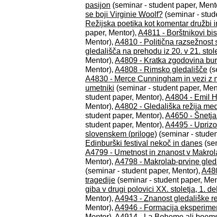
pasijon
(seminar - student paper, Ment
se boji Virginie Woolf?
(seminar - stud
Režijska poetika kot komentar družbi i
paper, Mentor),
A4811 - Borštnikovi bis
Mentor),
A4810 - Politična razsežnost
gledališča na prehodu iz 20. v 21. stol
Mentor),
A4809 - Kratka zgodovina bu
Mentor),
A4808 - Rimsko gledališče
(s
A4830 - Merce Cunningham in vezi z 
umetniki
(seminar - student paper, Men
student paper, Mentor),
A4804 - Emil H
Mentor),
A4802 - Gledališka režija med
student paper, Mentor),
A4650 - Šnetja
student paper, Mentor),
A4495 - Uprizo
slovenskem (priloge)
(seminar - studen
Edinburški festival nekoč in danes
(sem
A4799 - Umetnost in znanost v Makro
Mentor),
A4798 - Makrolab-prvine gled
(seminar - student paper, Mentor),
A480
tragedije
(seminar - student paper, Men
giba v drugi polovici XX. stoletja, 1. de
Mentor),
A4943 - Znanost gledališke re
Mentor),
A4946 - Formacija eksperime
Mentor),
A4914 - La Boheme ali boems