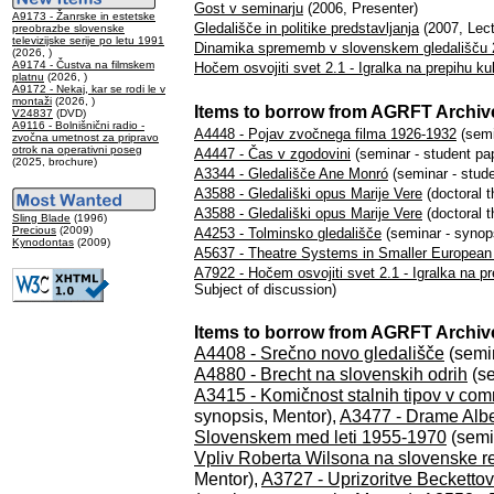
Gost v seminarju
(2006, Presenter)
A9173 - Žanrske in estetske
Gledališče in politike predstavljanja
(2007, Lect
preobrazbe slovenske
televizijske serije po letu 1991
Dinamika sprememb v slovenskem gledališču 2
(2026, )
A9174 - Čustva na filmskem
Hočem osvojiti svet 2.1 - Igralka na prepihu kul
platnu
(2026, )
A9172 - Nekaj, kar se rodi le v
montaži
(2026, )
Items to borrow from AGRFT Archiv
V24837
(DVD)
A9116 - Bolnišnični radio -
A4448 - Pojav zvočnega filma 1926-1932
(semi
zvočna umetnost za pripravo
otrok na operativni poseg
A4447 - Čas v zgodovini
(seminar - student pa
(2025, brochure)
A3344 - Gledališče Ane Monró
(seminar - stude
A3588 - Gledališki opus Marije Vere
(doctoral t
A3588 - Gledališki opus Marije Vere
(doctoral t
Sling Blade
(1996)
Precious
(2009)
A4253 - Tolminsko gledališče
(seminar - synop
Kynodontas
(2009)
A5637 - Theatre Systems in Smaller European
A7922 - Hočem osvojiti svet 2.1 - Igralka na pr
Subject of discussion)
Items to borrow from AGRFT Archive
A4408 - Srečno novo gledališče
(semin
A4880 - Brecht na slovenskih odrih
(se
A3415 - Komičnost stalnih tipov v comm
synopsis, Mentor),
A3477 - Drame Albe
Slovenskem med leti 1955-1970
(semi
Vpliv Roberta Wilsona na slovenske re
Mentor),
A3727 - Uprizoritve Beckett