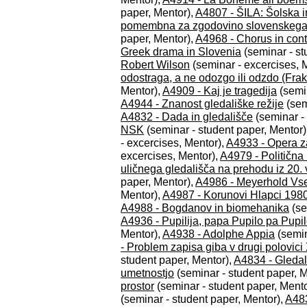
paper, Mentor),
A4807 - ŠILA: Šolska i
pomembna za zgodovino slovenskega 
paper, Mentor),
A4968 - Chorus in con
Greek drama in Slovenia
(seminar - st
Robert Wilson
(seminar - excercises, 
odostraga, a ne odozgo ili odzdo (Frak
Mentor),
A4909 - Kaj je tragedija
(semin
A4944 - Znanost gledališke režije
(sem
A4832 - Dada in gledališče
(seminar - 
NSK
(seminar - student paper, Mentor)
- excercises, Mentor),
A4933 - Opera za 
excercises, Mentor),
A4979 - Politična
uličnega gledališča na prehodu iz 20. v
paper, Mentor),
A4986 - Meyerhold Vs
Mentor),
A4987 - Korunovi Hlapci 198
A4988 - Bogdanov in biomehanika
(se
A4936 - Pupilija, papa Pupilo pa Pupil
Mentor),
A4938 - Adolphe Appia
(semin
- Problem zapisa giba v drugi polovici X
student paper, Mentor),
A4834 - Gledali
umetnostjo
(seminar - student paper, M
prostor
(seminar - student paper, Mento
(seminar - student paper, Mentor),
A483