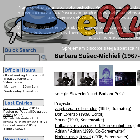
Naša spletna stran uporablja piškotke. Piškotki so majhne da
vrnete na našo stran. Naša spletna stran uporablja piškotke, 
izboljšujemo delovanje strani. Podatkov, zbra
On 26 May 2011, the rules about cookies on websites changed. 
of the site to operate and have already been set. You may delete
find out more about cookies
Sprejemam piškotke s tega spletišča / I
Barbara Sušec-Michieli (1967
Official working hours of both
Theatre Archive and
Videotheque:
Monday
10am-1pm
Wednesday
10am-1pm
Note (in Slovenian): tudi Barbara Pušić
Projects:
Love Punch, The
(2013)
Zaprta vrata / Huis clos
(1989, Dramaturg)
Pasijon po Petru ali Dolga pot
Don Lorenzo
(1989, Editor)
domov
(2026)
Marcello Mastroianni: mi
Sonce
(1990, Screenwriter)
ricordo, si, io mi ricordo
(1997)
Balkanski revolveraši / Balkan Gunfighters
(19
Luci del varieta
(1950)
Sinners
(2025)
Adrian / Adrian
(1998, Co-Screenwriter)
Hočem osvojiti svet
(2006, Screenwriter)