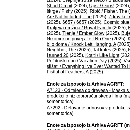
(2024),
Črepinje so za srečo / Shards are
Short Circuit
(2024),
Ups! / Oops!
(2024)
škrge / Fishy
(2025),
Ribič / Fisher, The
(
Are Not Included, The
(2025),
Zdrav kot r
(2025),
6657 / 6657
(2025),
Cosmic blue
Kraljeva družina / Royal Family
(2025),
(2025),
Tlenje / Ember Glow
(2025),
Buj
Nikomur ne povej / Tell No One
(2025),
K
bilo doma / Knock Left Hanging, A
(2025
Neighbor, The
(2025),
Tat koles
(2025),
I turned 20
(2025),
Kot ti / Like Light
(202
Počitniški dan / Vacation Day
(2025),
Vse
slišati / Everything I've Ever Wanted To 
Fistful of Feathers, A
(2025)
Enote za izposojo iz Arhiva AGRFT:
A7123 - Od telesa do drevesa - Maska s 
produkcijo nizkoproračunskega filma
(ma
somentorica)
A7292 - Delovanje odnosov v produkcijsk
somentorica)
Enote za izposojo iz Arhiva AGRFT (m