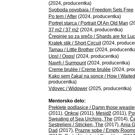
(2024, producentka)
Svoboda osvobaja / Freedom Sets Free
Po tem / After
(2024, producentka)
Portret starca / Portrait Of An Old Man
(2
37 m2 / 37 m2
(2024, producentka)
Črepinje so za srečo / Shards are for Lu
Kratek stik / Short Circuit
(2024, produce
Tamau / Little Brother
(2024, producentk
Ups! / Oops!
(2024, producentka)
Navrh / Surmount
(2024, producentka)
Creme brulée / Creme brulée
(2024, pro
Kako sem čakal na sonce / How I Waited
producentka)
Vdovec / Widower
(2025, producentka)
Mentorsko delo:
Preklete podlasice / Damn those weasle
(2011),
Onkraj
(2011),
Mesidž
(2011),
Po
Sweating of Sea Urchins, The
(2014),
Če
Sestreljeni / Stricken, The
(2017),
Anja G
Dad
(2017),
Prazne sobe / Empty Room