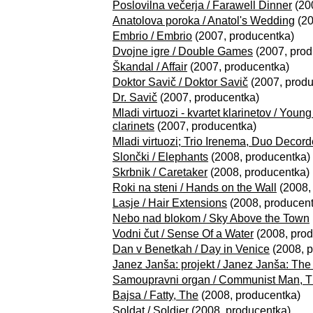
Poslovilna večerja / Farawell Dinner
(20
Anatolova poroka / Anatol's Wedding
(20
Embrio / Embrio
(2007, producentka)
Dvojne igre / Double Games
(2007, prod
Škandal / Affair
(2007, producentka)
Doktor Savič / Doktor Savič
(2007, produ
Dr. Savič
(2007, producentka)
Mladi virtuozi - kvartet klarinetov / Young
clarinets
(2007, producentka)
Mladi virtuozi; Trio Irenema, Duo Decord
Slončki / Elephants
(2008, producentka)
Skrbnik / Caretaker
(2008, producentka)
Roki na steni / Hands on the Wall
(2008,
Lasje / Hair Extensions
(2008, producent
Nebo nad blokom / Sky Above the Town
Vodni čut / Sense Of a Water
(2008, prod
Dan v Benetkah / Day in Venice
(2008, p
Janez Janša: projekt / Janez Janša: The
Samoupravni organ / Communist Man, 
Bajsa / Fatty, The
(2008, producentka)
Soldat / Soldier
(2008, producentka)