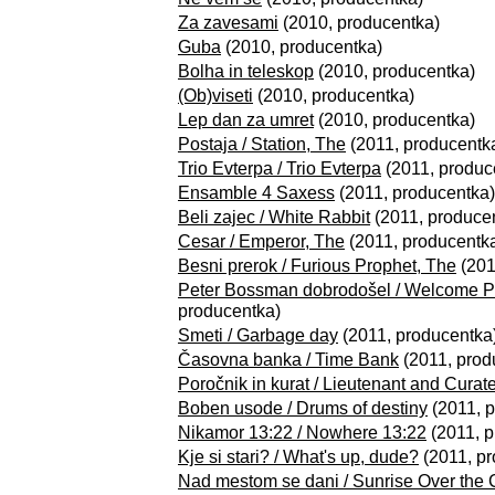
Za zavesami
(2010, producentka)
Guba
(2010, producentka)
Bolha in teleskop
(2010, producentka)
(Ob)viseti
(2010, producentka)
Lep dan za umret
(2010, producentka)
Postaja / Station, The
(2011, producentk
Trio Evterpa / Trio Evterpa
(2011, produc
Ensamble 4 Saxess
(2011, producentka)
Beli zajec / White Rabbit
(2011, produce
Cesar / Emperor, The
(2011, producentk
Besni prerok / Furious Prophet, The
(201
Peter Bossman dobrodošel / Welcome 
producentka)
Smeti / Garbage day
(2011, producentka
Časovna banka / Time Bank
(2011, prod
Poročnik in kurat / Lieutenant and Curat
Boben usode / Drums of destiny
(2011, 
Nikamor 13:22 / Nowhere 13:22
(2011, p
Kje si stari? / What's up, dude?
(2011, pr
Nad mestom se dani / Sunrise Over the C