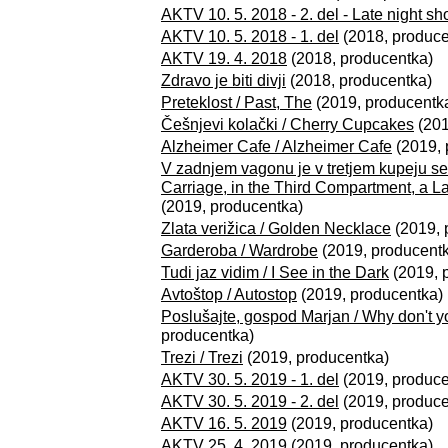
AKTV 10. 5. 2018 - 2. del - Late night sh
AKTV 10. 5. 2018 - 1. del
(2018, produce
AKTV 19. 4. 2018
(2018, producentka)
Zdravo je biti divji
(2018, producentka)
Preteklost / Past, The
(2019, producentk
Češnjevi kolački / Cherry Cupcakes
(201
Alzheimer Cafe / Alzheimer Cafe
(2019, 
V zadnjem vagonu je v tretjem kupeju sed
Carriage, in the Third Compartment, a L
(2019, producentka)
Zlata verižica / Golden Necklace
(2019, 
Garderoba / Wardrobe
(2019, producent
Tudi jaz vidim / I See in the Dark
(2019, 
Avtoštop / Autostop
(2019, producentka)
Poslušajte, gospod Marjan / Why don't yo
producentka)
Trezi / Trezi
(2019, producentka)
AKTV 30. 5. 2019 - 1. del
(2019, produce
AKTV 30. 5. 2019 - 2. del
(2019, produce
AKTV 16. 5. 2019
(2019, producentka)
AKTV 25. 4. 2019
(2019, producentka)