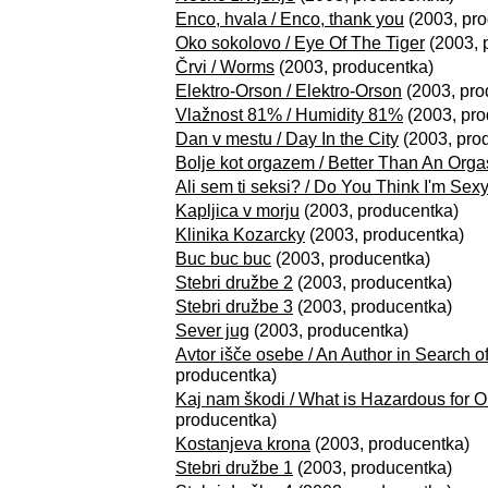
Enco, hvala / Enco, thank you
(2003, pro
Oko sokolovo / Eye Of The Tiger
(2003, 
Črvi / Worms
(2003, producentka)
Elektro-Orson / Elektro-Orson
(2003, pro
Vlažnost 81% / Humidity 81%
(2003, pro
Dan v mestu / Day In the City
(2003, pro
Bolje kot orgazem / Better Than An Org
Ali sem ti seksi? / Do You Think I'm Sex
Kapljica v morju
(2003, producentka)
Klinika Kozarcky
(2003, producentka)
Buc buc buc
(2003, producentka)
Stebri družbe 2
(2003, producentka)
Stebri družbe 3
(2003, producentka)
Sever jug
(2003, producentka)
Avtor išče osebe / An Author in Search o
producentka)
Kaj nam škodi / What is Hazardous for O
producentka)
Kostanjeva krona
(2003, producentka)
Stebri družbe 1
(2003, producentka)