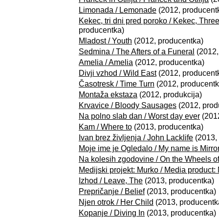
Limonada / Lemonade
(2012, producent
Kekec, tri dni pred poroko / Kekec, Thr
producentka)
Mladost / Youth
(2012, producentka)
Sedmina / The Afters of a Funeral
(2012,
Amelia / Amelia
(2012, producentka)
Divji vzhod / Wild East
(2012, producent
Časotresk / Time Turn
(2012, producentk
Montaža ekstaza
(2012, produkcija)
Krvavice / Bloody Sausages
(2012, prod
Na polno slab dan / Worst day ever
(2012
Kam / Where to
(2013, producentka)
Ivan brez življenja / John Lacklife
(2013,
Moje ime je Ogledalo / My name is Mirro
Na kolesih zgodovine / On the Wheels of
Medijski projekt: Murko / Media product:
Izhod / Leave, The
(2013, producentka)
Prepričanje / Belief
(2013, producentka)
Njen otrok / Her Child
(2013, producentk
Kopanje / Diving In
(2013, producentka)