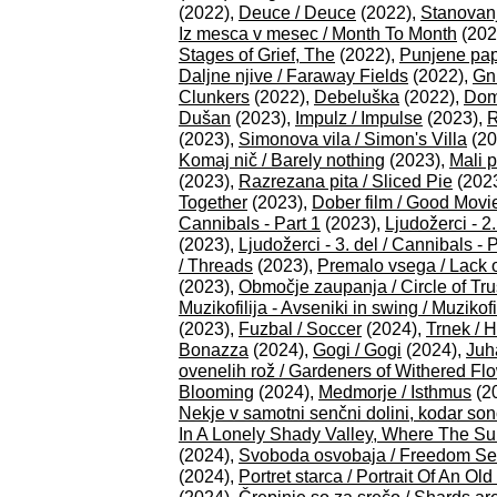
(2022),
Deuce / Deuce
(2022),
Stanovanj
Iz mesca v mesec / Month To Month
(202
Stages of Grief, The
(2022),
Punjene pap
Daljne njive / Faraway Fields
(2022),
Gn
Clunkers
(2022),
Debeluška
(2022),
Dom
Dušan
(2023),
Impulz / Impulse
(2023),
R
(2023),
Simonova vila / Simon's Villa
(20
Komaj nič / Barely nothing
(2023),
Mali p
(2023),
Razrezana pita / Sliced Pie
(202
Together
(2023),
Dober film / Good Movi
Cannibals - Part 1
(2023),
Ljudožerci - 2.
(2023),
Ljudožerci - 3. del / Cannibals - P
/ Threads
(2023),
Premalo vsega / Lack o
(2023),
Območje zaupanja / Circle of Tru
Muzikofilija - Avseniki in swing / Muzikof
(2023),
Fuzbal / Soccer
(2024),
Trnek / 
Bonazza
(2024),
Gogi / Gogi
(2024),
Juh
ovenelih rož / Gardeners of Withered Fl
Blooming
(2024),
Medmorje / Isthmus
(2
Nekje v samotni senčni dolini, kodar so
In A Lonely Shady Valley, Where The Su
(2024),
Svoboda osvobaja / Freedom Se
(2024),
Portret starca / Portrait Of An Ol