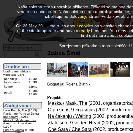
Naša spletna stran uporablja piškotke. Piškotki so majhne da
vrnete na našo stran. Naša spletna stran uporablja piškotke, 
izboljšujemo delovanje strani. Podatkov, zbra
On 26 May 2011, the rules about cookies on websites changed. 
of the site to operate and have already been set. You may delete
find out more about cookies
Sprejemam piškotke s tega spletišča / I
Jožica Šmid
Uradne ure arhiva in
videoteke CTF:
ponedeljek,
10:30-
torek, sreda
13:30
Biografija: Rojena Blatnik
četrtek
zaprto
10:30-
petek
13:00
Projekti:
Maska / Mask, The
(2001, organizatorka
Orgazmus / Orgasmus
(2002, producent
Love Punch, The
(2013)
Pasijon po Petru ali Dolga
Na čakanju / Waiting
(2002, producentka
pot domov
(2026)
Marcello Mastroianni: mi
Zlato srce / Golden Heart
(2002, produce
ricordo, si, io mi ricordo
(1997)
Che Sara / Che Sara
(2002, producentka
Luci del varieta
(1950)