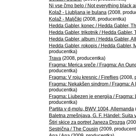
Ni vse črno belo / Not everything black 
Kolaž - Ljubljana je bulana
(2008, produ
Kolaž - Maljčiki
(2008, producentka)
Hedda Gabler, konec / Hedda Gabler, T
Hedda Gabler, trikotnik / Hedda Gabler, 
Hedda Gabler, album / Hedda Gabler, A
Hedda Gabler, rokopis / Hedda Gabler, 
producentka)
Trava
(2008, producentka)
Fragma: Merica sreče / Fragma: An Ounc
producentka)
Fragma: V roju kresnic / Fireflies
(2008, 
Fragma: Nekakšen sindrom / Fragma: A 
producentka)
Fragma: Ljubezen je energija / Fragma
producentka)
Partita v d-molu, BWV 1004, Allemanda
Baletna zmešnjava, G. F. Händel: Suita 
Štiri skice za portret Janeza Drozga
(200
Sestrična / The Cousin
(2009, producent
Ana / Ana
(2009, producentka)