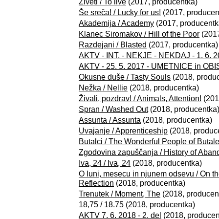
Živeti / To live
(2017, producentka)
Še sreča! / Lucky for us!
(2017, producen
Akademija / Academy
(2017, producentk
Klanec Siromakov / Hill of the Poor
(2017
Razdejani / Blasted
(2017, producentka)
AKTV - INT. - NEKJE - NEKDAJ - 1. 6. 
AKTV - 25. 5. 2017 - UMETNICE in OB
Okusne duše / Tasty Souls
(2018, produ
Nežka / Nellie
(2018, producentka)
Živali, pozdrav! / Animals, Attention!
(201
Spran / Washed Out
(2018, producentka
Assunta / Assunta
(2018, producentka)
Uvajanje / Apprenticeship
(2018, produc
Butalci / The Wonderful People of Butal
Zgodovina zapuščanja / History of Aba
Iva, 24 / Iva, 24
(2018, producentka)
O luni, mesecu in njunem odsevu / On t
Reflection
(2018, producentka)
Trenutek / Moment, The
(2018, producen
18,75 / 18.75
(2018, producentka)
AKTV 7. 6. 2018 - 2. del
(2018, producen