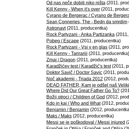
Od nas neče dobiti niko ništa
(2011, pro
Kill Kenny - When it's over
(2011, produc
Cyrano de Bergerac / Cyrano de Berger
Sean Conneries, The - Bedn da smrdim
Astronavt
(2011, producentka)
Rock Partyzani - Anka Partizanka
(2011,
Pobeg / Escape
(2011, producentka)
Rock Partyzani - Vsi v en glas
(2011, pr
Kill Kenny - Tarirariii
(2011, producentka
Zmaj / Dragon
(2011, producentka)
Karadžićev test / Karadžić's test
(2011, p
Doktor Savič / Doctor Savic
(2011, produ
Noč akademij - Triada 2012
(2012, prod
DEAD FATHER, Kam je odšel naš Veli
Where Did Our Great Father Go To?
(201
Božji otroci / Children of God
(2012, pro
Kdo in kaj / Who and What
(2012, produ
Benjamin / Benjamin
(2012, producentka
Maks / Maks
(2012, producentka)
Messi se je poškodoval / Messi injured
(
Franček in Otilija / Franček and Otilija
(2