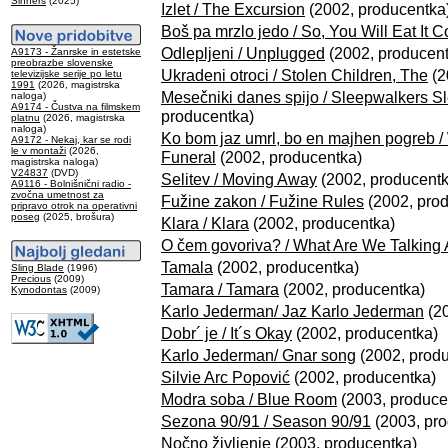
Sinners
(2025)
Izlet / The Excursion
(2002, producentka
Boš pa mrzlo jedo / So, You Will Eat It C
Odlepljeni / Unplugged
(2002, producent
A9173 - Žanrske in estetske
preobrazbe slovenske
Ukradeni otroci / Stolen Children, The
(2
televizijske serije po letu
1991
(2026, magistrska
Mesečniki danes spijo / Sleepwalkers S
naloga)
A9174 - Čustva na filmskem
producentka)
platnu
(2026, magistrska
naloga)
Ko bom jaz umrl, bo en majhen pogreb / W
A9172 - Nekaj, kar se rodi
le v montaži
(2026,
Funeral
(2002, producentka)
magistrska naloga)
V24837
(DVD)
Selitev / Moving Away
(2002, producentk
A9116 - Bolnišnični radio -
zvočna umetnost za
Fužine zakon / Fužine Rules
(2002, pro
pripravo otrok na operativni
poseg
(2025, brošura)
Klara / Klara
(2002, producentka)
O čem govoriva? / What Are We Talking
Tamala
(2002, producentka)
Sling Blade
(1996)
Precious
(2009)
Tamara / Tamara
(2002, producentka)
Kynodontas
(2009)
Karlo Jederman/ Jaz Karlo Jederman
(20
Dobr´ je / It´s Okay
(2002, producentka)
Karlo Jederman/ Gnar song
(2002, prod
Silvie Arc Popović
(2002, producentka)
Modra soba / Blue Room
(2003, produce
Sezona 90/91 / Season 90/91
(2003, pro
Nočno življenje
(2003, producentka)