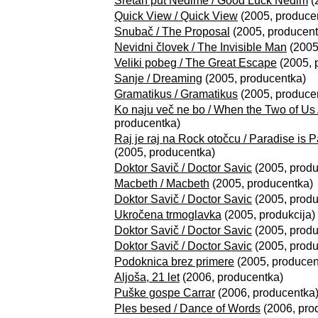
Sretan put Nedime / Good Luck Nedim
(
Quick View / Quick View
(2005, produce
Snubač / The Proposal
(2005, producent
Nevidni človek / The Invisible Man
(2005
Veliki pobeg / The Great Escape
(2005, 
Sanje / Dreaming
(2005, producentka)
Gramatikus / Gramatikus
(2005, produce
Ko naju več ne bo / When the Two of Us
producentka)
Raj je raj na Rock otočcu / Paradise is
(2005, producentka)
Doktor Savič / Doctor Savic
(2005, produ
Macbeth / Macbeth
(2005, producentka)
Doktor Savič / Doctor Savic
(2005, produ
Ukročena trmoglavka
(2005, produkcija)
Doktor Savič / Doctor Savic
(2005, produ
Doktor Savič / Doctor Savic
(2005, produ
Podoknica brez primere
(2005, producen
Aljoša, 21 let
(2006, producentka)
Puške gospe Carrar
(2006, producentka
Ples besed / Dance of Words
(2006, pro