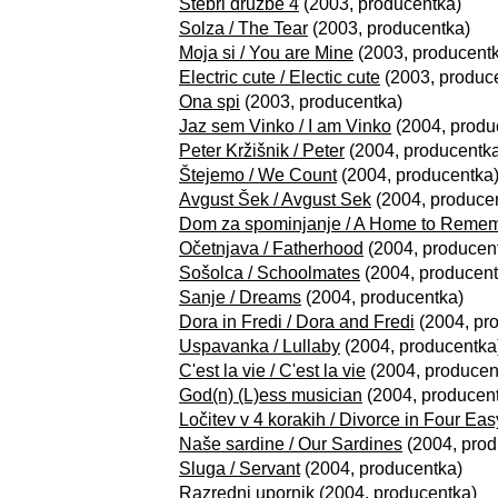
Stebri družbe 4
(2003, producentka)
Solza / The Tear
(2003, producentka)
Moja si / You are Mine
(2003, producent
Electric cute / Electic cute
(2003, produc
Ona spi
(2003, producentka)
Jaz sem Vinko / I am Vinko
(2004, produ
Peter Kržišnik / Peter
(2004, producentk
Štejemo / We Count
(2004, producentka
Avgust Šek / Avgust Sek
(2004, produce
Dom za spominjanje / A Home to Reme
Očetnjava / Fatherhood
(2004, producen
Sošolca / Schoolmates
(2004, producent
Sanje / Dreams
(2004, producentka)
Dora in Fredi / Dora and Fredi
(2004, pr
Uspavanka / Lullaby
(2004, producentka
C'est la vie / C'est la vie
(2004, producen
God(n) (L)ess musician
(2004, producen
Ločitev v 4 korakih / Divorce in Four Ea
Naše sardine / Our Sardines
(2004, prod
Sluga / Servant
(2004, producentka)
Razredni upornik
(2004, producentka)