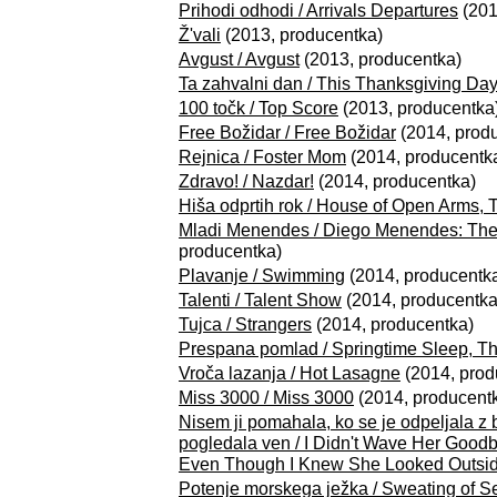
Prihodi odhodi / Arrivals Departures
(201
Ž'vali
(2013, producentka)
Avgust / Avgust
(2013, producentka)
Ta zahvalni dan / This Thanksgiving Da
100 točk / Top Score
(2013, producentka
Free Božidar / Free Božidar
(2014, prod
Rejnica / Foster Mom
(2014, producentk
Zdravo! / Nazdar!
(2014, producentka)
Hiša odprtih rok / House of Open Arms, 
Mladi Menendes / Diego Menendes: The
producentka)
Plavanje / Swimming
(2014, producentk
Talenti / Talent Show
(2014, producentka
Tujca / Strangers
(2014, producentka)
Prespana pomlad / Springtime Sleep, T
Vroča lazanja / Hot Lasagne
(2014, prod
Miss 3000 / Miss 3000
(2014, producent
Nisem ji pomahala, ko se je odpeljala z
pogledala ven / I Didn't Wave Her Goo
Even Though I Knew She Looked Outsi
Potenje morskega ježka / Sweating of S