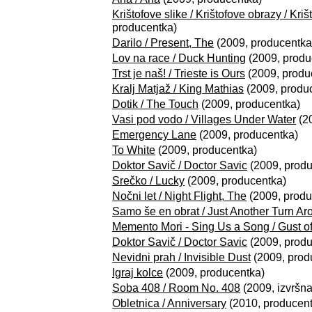
Krištofove slike / Krištofove obrazy / Kriš
producentka)
Darilo / Present, The
(2009, producentka
Lov na race / Duck Hunting
(2009, produ
Trst je naš! / Trieste is Ours
(2009, produ
Kralj Matjaž / King Mathias
(2009, produ
Dotik / The Touch
(2009, producentka)
Vasi pod vodo / Villages Under Water
(2
Emergency Lane
(2009, producentka)
To White
(2009, producentka)
Doktor Savič / Doctor Savic
(2009, produ
Srečko / Lucky
(2009, producentka)
Nočni let / Night Flight, The
(2009, produ
Samo še en obrat / Just Another Turn Ar
Memento Mori - Sing Us a Song / Gust 
Doktor Savič / Doctor Savic
(2009, produ
Nevidni prah / Invisible Dust
(2009, prod
Igraj kolce
(2009, producentka)
Soba 408 / Room No. 408
(2009, izvršn
Obletnica / Anniversary
(2010, producent