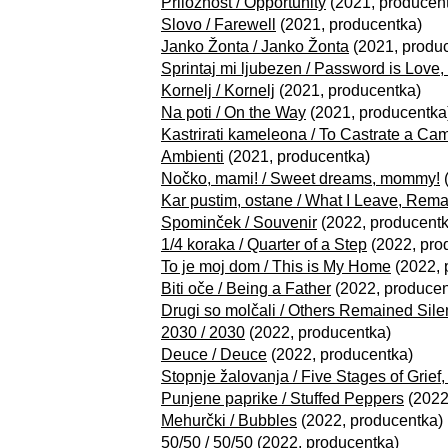
Priložnost / Opportunity
(2021, producen
Slovo / Farewell
(2021, producentka)
Janko Žonta / Janko Žonta
(2021, produ
Sprintaj mi ljubezen / Password is Love,
Kornelj / Kornelj
(2021, producentka)
Na poti / On the Way
(2021, producentka
Kastrirati kameleona / To Castrate a Ca
Ambienti
(2021, producentka)
Nočko, mami! / Sweet dreams, mommy!
(
Kar pustim, ostane / What I Leave, Rema
Spominček / Souvenir
(2022, producentk
1/4 koraka / Quarter of a Step
(2022, pro
To je moj dom / This is My Home
(2022, 
Biti oče / Being a Father
(2022, producen
Drugi so molčali / Others Remained Sile
2030 / 2030
(2022, producentka)
Deuce / Deuce
(2022, producentka)
Stopnje žalovanja / Five Stages of Grief
Punjene paprike / Stuffed Peppers
(2022
Mehurčki / Bubbles
(2022, producentka)
50/50 / 50/50
(2022, producentka)