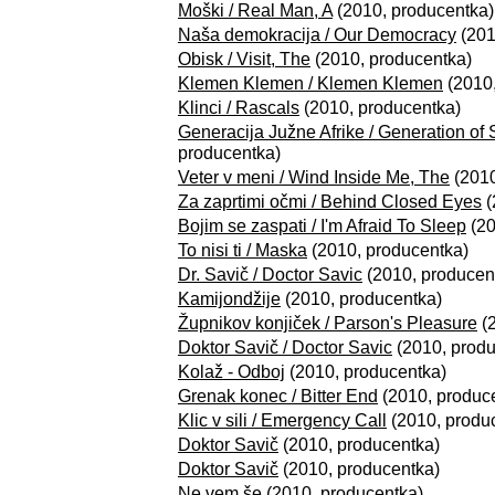
Moški / Real Man, A
(2010, producentka)
Naša demokracija / Our Democracy
(201
Obisk / Visit, The
(2010, producentka)
Klemen Klemen / Klemen Klemen
(2010,
Klinci / Rascals
(2010, producentka)
Generacija Južne Afrike / Generation of 
producentka)
Veter v meni / Wind Inside Me, The
(2010
Za zaprtimi očmi / Behind Closed Eyes
(
Bojim se zaspati / I'm Afraid To Sleep
(20
To nisi ti / Maska
(2010, producentka)
Dr. Savič / Doctor Savic
(2010, producen
Kamijondžije
(2010, producentka)
Župnikov konjiček / Parson's Pleasure
(2
Doktor Savič / Doctor Savic
(2010, produ
Kolaž - Odboj
(2010, producentka)
Grenak konec / Bitter End
(2010, produc
Klic v sili / Emergency Call
(2010, produ
Doktor Savič
(2010, producentka)
Doktor Savič
(2010, producentka)
Ne vem še
(2010, producentka)