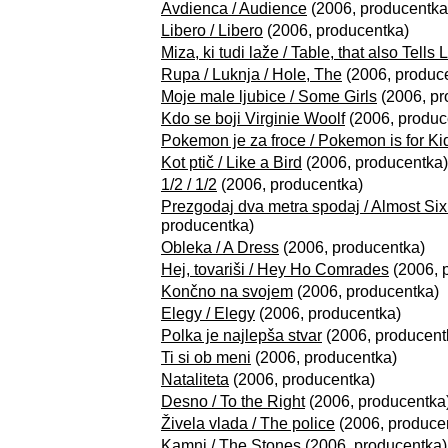
Avdienca / Audience
(2006, producentka
Libero / Libero
(2006, producentka)
Miza, ki tudi laže / Table, that also Tells 
Rupa / Luknja / Hole, The
(2006, produc
Moje male ljubice / Some Girls
(2006, pr
Kdo se boji Virginie Woolf
(2006, produc
Pokemon je za froce / Pokemon is for Ki
Kot ptič / Like a Bird
(2006, producentka)
1/2 / 1/2
(2006, producentka)
Prezgodaj dva metra spodaj / Almost Si
producentka)
Obleka / A Dress
(2006, producentka)
Hej, tovariši / Hey Ho Comrades
(2006, 
Končno na svojem
(2006, producentka)
Elegy / Elegy
(2006, producentka)
Polka je najlepša stvar
(2006, producent
Ti si ob meni
(2006, producentka)
Nataliteta
(2006, producentka)
Desno / To the Right
(2006, producentka
Živela vlada / The police
(2006, produce
Kamni / The Stones
(2006, producentka)