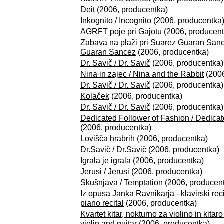
Deit
(2006, producentka)
Inkognito / Incognito
(2006, producentka
AGRFT poje pri Gajotu
(2006, producent
Zabava na plaži pri Suarez Guaran Sanc
Guaran Sancez
(2006, producentka)
Dr. Savič / Dr. Savič
(2006, producentka)
Nina in zajec / Nina and the Rabbit
(2006
Dr. Savič / Dr. Savič
(2006, producentka)
Kolaček
(2006, producentka)
Dr. Savič / Dr. Savič
(2006, producentka)
Dedicated Follower of Fashion / Dedicat
(2006, producentka)
Lovišča hrabrih
(2006, producentka)
Dr.Savič / Dr.Savič
(2006, producentka)
Igrala je igrala
(2006, producentka)
Jerusi / Jerusi
(2006, producentka)
Skušnjava / Temptation
(2006, producen
Iz opusa Janka Ravnikarja - klavirski rec
piano recital
(2006, producentka)
Kvartet kitar, nokturno za violino in kitar
violin and guitar
(2006, producentka)