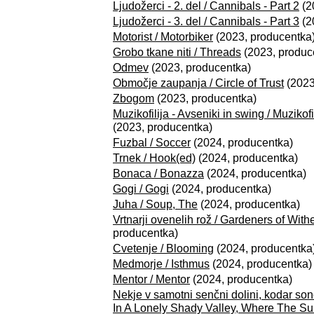
Ljudožerci - 2. del / Cannibals - Part 2
(2
Ljudožerci - 3. del / Cannibals - Part 3
(2
Motorist / Motorbiker
(2023, producentka
Grobo tkane niti / Threads
(2023, produc
Odmev
(2023, producentka)
Območje zaupanja / Circle of Trust
(2023
Zbogom
(2023, producentka)
Muzikofilija - Avseniki in swing / Muzikof
(2023, producentka)
Fuzbal / Soccer
(2024, producentka)
Trnek / Hook(ed)
(2024, producentka)
Bonaca / Bonazza
(2024, producentka)
Gogi / Gogi
(2024, producentka)
Juha / Soup, The
(2024, producentka)
Vrtnarji ovenelih rož / Gardeners of Wit
producentka)
Cvetenje / Blooming
(2024, producentka
Medmorje / Isthmus
(2024, producentka)
Mentor / Mentor
(2024, producentka)
Nekje v samotni senčni dolini, kodar so
In A Lonely Shady Valley, Where The Su