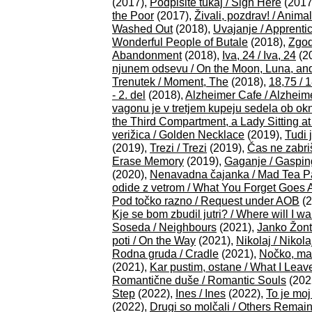
(2017),
Podpišite tukaj / Sign Here
(2017
the Poor
(2017),
Živali, pozdrav! / Animal
Washed Out
(2018),
Uvajanje / Apprenti
Wonderful People of Butale
(2018),
Zgod
Abandonment
(2018),
Iva, 24 / Iva, 24
(2
njunem odsevu / On the Moon, Luna, and
Trenutek / Moment, The
(2018),
18,75 / 
- 2. del
(2018),
Alzheimer Cafe / Alzheim
vagonu je v tretjem kupeju sedela ob oknu
the Third Compartment, a Lady Sitting a
verižica / Golden Necklace
(2019),
Tudi 
(2019),
Trezi / Trezi
(2019),
Čas ne zabri
Erase Memory
(2019),
Gaganje / Gaspin
(2020),
Nenavadna čajanka / Mad Tea P
odide z vetrom / What You Forget Goes
Pod točko razno / Request under AOB
(2
Kje se bom zbudil jutri? / Where will I 
Soseda / Neighbours
(2021),
Janko Žont
poti / On the Way
(2021),
Nikolaj / Nikola
Rodna gruda / Cradle
(2021),
Nočko, ma
(2021),
Kar pustim, ostane / What I Lea
Romantične duše / Romantic Souls
(202
Step
(2022),
Ines / Ines
(2022),
To je mo
(2022),
Drugi so molčali / Others Remain