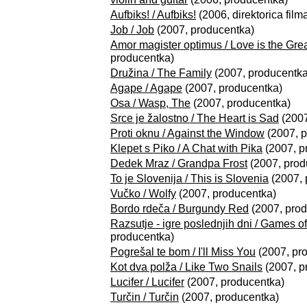
Aufbiks! / Aufbiks!
(2006, direktorica film
Job / Job
(2007, producentka)
Amor magister optimus / Love is the Gre
producentka)
Družina / The Family
(2007, producentka
Agape / Agape
(2007, producentka)
Osa / Wasp, The
(2007, producentka)
Srce je žalostno / The Heart is Sad
(2007
Proti oknu / Against the Window
(2007, p
Klepet s Piko / A Chat with Pika
(2007, p
Dedek Mraz / Grandpa Frost
(2007, prod
To je Slovenija / This is Slovenia
(2007, 
Vučko / Wolfy
(2007, producentka)
Bordo rdeča / Burgundy Red
(2007, prod
Razsutje - igre poslednjih dni / Games o
producentka)
Pogrešal te bom / I'll Miss You
(2007, pr
Kot dva polža / Like Two Snails
(2007, p
Lucifer / Lucifer
(2007, producentka)
Turčin / Turčin
(2007, producentka)