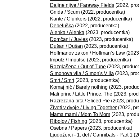
Daljne njive / Faraway Fields
(2022, pro
Gnida / Scum
(2022, producentka)
Kante / Clunkers
(2022, producentka)
Debeluška
(2022, producentka)
Alenka / Alenka
(2023, producentka)
Domčani / Juvies
(2023, producentka)
Dušan / Dušan
(2023, producentka)
Hoffmanov zakon / Hoffman’s Law
(2023
Impulz / Impulse
(2023, producentka)
Razglašena / Out of Tune
(2023, produc
Simonova vila / Simon's Villa
(2023, pro
Smrt / Smrt
(2023, producentka)
Komaj nič / Barely nothing
(2023, produc
Mali princ / Little Prince, The
(2023, prod
Razrezana pita / Sliced Pie
(2023, produ
Živeti v dvoje / Living Together
(2023, pr
Mama mami / Mom To Mom
(2023, produ
Ribolov / Fishing
(2023, producentka)
Osebna / Papers
(2023, producentka)
Ljudožerci - 1. del / Cannibals - Part 1
(2