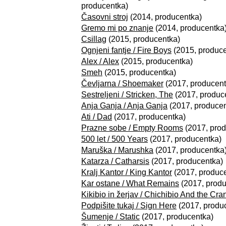
producentka)
Časovni stroj
(2014, producentka)
Gremo mi po znanje
(2014, producentka
Csillag
(2015, producentka)
Ognjeni fantje / Fire Boys
(2015, produce
Alex / Alex
(2015, producentka)
Smeh
(2015, producentka)
Čevljarna / Shoemaker
(2017, producent
Sestreljeni / Stricken, The
(2017, produc
Anja Ganja / Anja Ganja
(2017, producen
Ati / Dad
(2017, producentka)
Prazne sobe / Empty Rooms
(2017, prod
500 let / 500 Years
(2017, producentka)
Maruška / Marushka
(2017, producentka
Katarza / Catharsis
(2017, producentka)
Kralj Kantor / King Kantor
(2017, produc
Kar ostane / What Remains
(2017, produ
Kikibio in žerjav / Chichibio And the Cra
Podpišite tukaj / Sign Here
(2017, produ
Šumenje / Static
(2017, producentka)