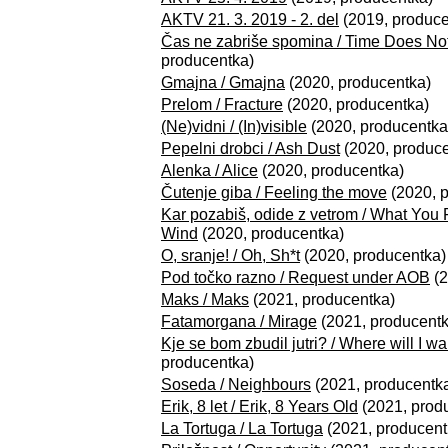
AKTV 21. 3. 2019 - 2. del
(2019, produce
Čas ne zabriše spomina / Time Does N
producentka)
Gmajna / Gmajna
(2020, producentka)
Prelom / Fracture
(2020, producentka)
(Ne)vidni / (In)visible
(2020, producentka
Pepelni drobci / Ash Dust
(2020, produce
Alenka / Alice
(2020, producentka)
Čutenje giba / Feeling the move
(2020, 
Kar pozabiš, odide z vetrom / What You
Wind
(2020, producentka)
O, sranje! / Oh, Sh*t
(2020, producentka)
Pod točko razno / Request under AOB
(2
Maks / Maks
(2021, producentka)
Fatamorgana / Mirage
(2021, producentk
Kje se bom zbudil jutri? / Where will I 
producentka)
Soseda / Neighbours
(2021, producentk
Erik, 8 let / Erik, 8 Years Old
(2021, prod
La Tortuga / La Tortuga
(2021, producent