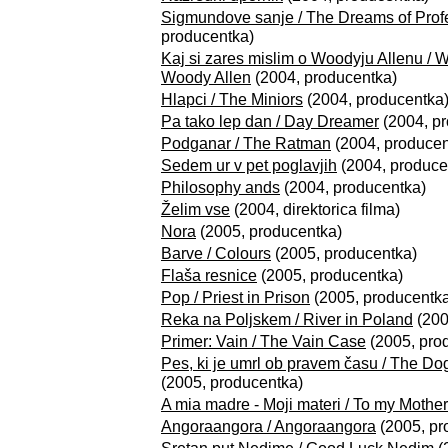
Sigmundove sanje / The Dreams of Pro
producentka)
Kaj si zares mislim o Woodyju Allenu / 
Woody Allen
(2004, producentka)
Hlapci / The Miniors
(2004, producentka
Pa tako lep dan / Day Dreamer
(2004, p
Podganar / The Ratman
(2004, producen
Sedem ur v pet poglavjih
(2004, produce
Philosophy ands
(2004, producentka)
Želim vse
(2004, direktorica filma)
Nora
(2005, producentka)
Barve / Colours
(2005, producentka)
Flaša resnice
(2005, producentka)
Pop / Priest in Prison
(2005, producentk
Reka na Poljskem / River in Poland
(200
Primer: Vain / The Vain Case
(2005, pro
Pes, ki je umrl ob pravem času / The Do
(2005, producentka)
A mia madre - Moji materi / To my Mother
Angoraangora / Angoraangora
(2005, pr