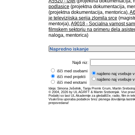
A5520 - Izlet
(projektna dokumentacija, 
podlasice
(projektna dokumentacija, men
(projektna dokumentacija, mentorica),
A6
je televizijska serija zlomila srce
(magistr
mentorja),
A9018 - Socialna varnost samo
filmskem sektorju na primeru dela asiste
naloga, mentorica)
Najdi niz:
išči med osebami
najdeno naj vsebuje v
išči med projekti
najdeno naj vsebuje v
išči med enotami
Ideja: Simona Ješelnik, Tanja Premk Grum, Martin Srebotnj
© 2004, 2026 by UL AGRFT & Martin Srebotnjak. Vse pravi
Podatki so last UL Akademije za gledališče, radio, film in tele
Vsakršna uporaba podatkov brez pisnega dovoljenja lastnik
prepovedana!