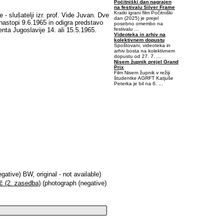
Počitniški dan nagrajen
na festivalu Silver Frame
Kratki igrani film Počitniški
- slušatelji izr. prof. Vide Juvan. Dve
dan (2025) je prejel
astopi 9.6.1965 in odigra predstavo
posebno omembo na
festivalu ...
nta Jugoslavije 14. ali 15.5.1965.
Videoteka in arhiv na
kolektivnem dopustu
Spoštovani, videoteka in
arhiv bosta na kolektivnem
dopustu od 27. 7. ...
Nisem župnik prejel Grand
Prix
Film Nisem župnik v režiji
študentke AGRFT Katjuše
Peterka je bil na 6. ...
0,03125-0,484375-0,125
ative) BW, original - not available)
č (2. zasedba)
(photograph (negative)