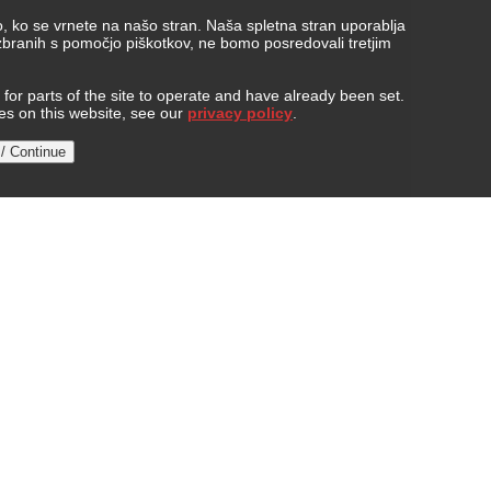
, ko se vrnete na našo stran. Naša spletna stran uporablja
 zbranih s pomočjo piškotkov, ne bomo posredovali tretjim
or parts of the site to operate and have already been set.
ies on this website, see our
privacy policy
.