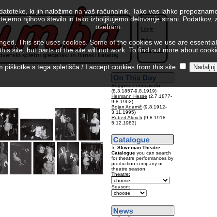
 datoteke, ki jih naložimo na vaš računalnik. Tako vas lahko prepoznamo
tejemo njihovo število in tako izboljšujemo delovanje strani. Podatkov,
Slovenski
osebam.
Login
Help
ed. This site uses cookies. Some of the cookies we use are essential f
is site, but parts of the site will not work. To find out more about cook
Colophon
piškotke s tega spletišča / I accept cookies from this site
Ruggiero Leoncavallo
(8.3.1857-9.8.1919)
Hermann Hesse
(2.7.1877-
9.8.1962)
Bojan Adamič
(9.8.1912-
3.11.1995)
Robert Aldrich
(9.8.1918-
5.12.1983)
In
Slovenian Theatre
Catalogue
you can search
for theatre performances by
production company or
theatre season.
Theatre:
Season: