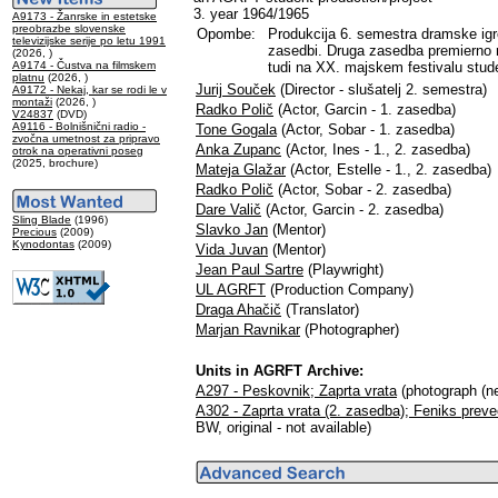
3. year 1964/1965
A9173 - Žanrske in estetske
preobrazbe slovenske
Opombe:
Produkcija 6. semestra dramske igre 
televizijske serije po letu 1991
zasedbi. Druga zasedba premierno n
(2026, )
A9174 - Čustva na filmskem
tudi na XX. majskem festivalu stude
platnu
(2026, )
Jurij Souček
(Director - slušatelj 2. semestra)
A9172 - Nekaj, kar se rodi le v
montaži
(2026, )
Radko Polič
(Actor, Garcin - 1. zasedba)
V24837
(DVD)
A9116 - Bolnišnični radio -
Tone Gogala
(Actor, Sobar - 1. zasedba)
zvočna umetnost za pripravo
Anka Zupanc
(Actor, Ines - 1., 2. zasedba)
otrok na operativni poseg
(2025, brochure)
Mateja Glažar
(Actor, Estelle - 1., 2. zasedba)
Radko Polič
(Actor, Sobar - 2. zasedba)
Dare Valič
(Actor, Garcin - 2. zasedba)
Sling Blade
(1996)
Slavko Jan
(Mentor)
Precious
(2009)
Kynodontas
(2009)
Vida Juvan
(Mentor)
Jean Paul Sartre
(Playwright)
UL AGRFT
(Production Company)
Draga Ahačič
(Translator)
Marjan Ravnikar
(Photographer)
Units in AGRFT Archive:
A297 - Peskovnik; Zaprta vrata
(photograph (neg
A302 - Zaprta vrata (2. zasedba); Feniks preve
BW, original - not available)