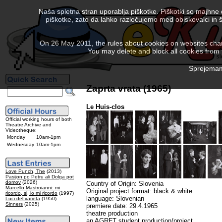
Naša spletna stran uporablja piškotke. Piškotki so majhne
piškotke, zato da lahko razločujemo med obiskovalci in š
On 26 May 2011, the rules about cookies on websites chang
You may delete and block all cookies from th
Sprejemam 
Zaprta vrata (1965)
Le Huis-clos
Official working hours of both
Theatre Archive and
Videotheque:
Monday
10am-1pm
Wednesday
10am-1pm
Love Punch, The
(2013)
Pasijon po Petru ali Dolga pot
domov
(2026)
Country of Origin: Slovenia
Marcello Mastroianni: mi
Original project format: black & white
ricordo, si, io mi ricordo
(1997)
language: Slovenian
Luci del varieta
(1950)
Sinners
(2025)
premiere date: 29.4.1965
theatre production
an AGRFT student production/project