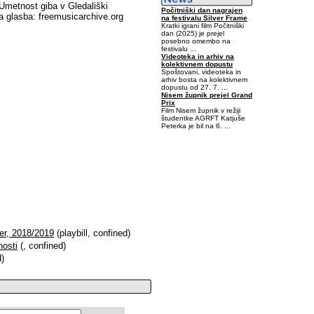
Umetnost giba v Gledališki
Počitniški dan nagrajen
a glasba: freemusicarchive.org
na festivalu Silver Frame
Kratki igrani film Počitniški
dan (2025) je prejel
posebno omembo na
festivalu ...
Videoteka in arhiv na
kolektivnem dopustu
Spoštovani, videoteka in
arhiv bosta na kolektivnem
dopustu od 27. 7. ...
Nisem župnik prejel Grand
Prix
Film Nisem župnik v režiji
študentke AGRFT Katjuše
Peterka je bil na 6. ...
0,03125-0,484375-0,125
er, 2018/2019
(playbill, confined)
nosti
(, confined)
d)