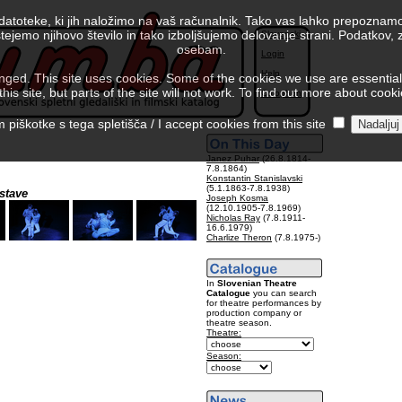
 datoteke, ki jih naložimo na vaš računalnik. Tako vas lahko prepoznamo
tejemo njihovo število in tako izboljšujemo delovanje strani. Podatkov,
Slovenski
osebam.
Login
Help
ed. This site uses cookies. Some of the cookies we use are essential f
is site, but parts of the site will not work. To find out more about cook
Colophon
piškotke s tega spletišča / I accept cookies from this site
Janez Puhar
(26.8.1814-
7.8.1864)
Konstantin Stanislavski
(5.1.1863-7.8.1938)
stave
Joseph Kosma
(12.10.1905-7.8.1969)
Nicholas Ray
(7.8.1911-
16.6.1979)
Charlize Theron
(7.8.1975-)
In
Slovenian Theatre
Catalogue
you can search
for theatre performances by
production company or
theatre season.
Theatre:
Season: