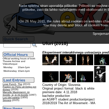
Naša spletna stran uporablja piškotke. Piškotki so majhne
piškotke, zato da lahko razločujemo med obiskovalci in š
On 26 May 2011, the rules about cookies on websites chang
You may delete and block all cookies from th
Sprejemam 
Ufuri (2018)
Eksperiment interaktivnega ustvarjanja pred
Official working hours of both
Theatre Archive and
Videotheque:
Monday
10am-1pm
Wednesday
10am-1pm
Love Punch, The
(2013)
Country of Origin: Slovenia
Pasijon po Petru ali Dolga pot
Original project format: black & white
domov
(2026)
premiere date: 4.11.2018
Marcello Mastroianni: mi
ricordo, si, io mi ricordo
(1997)
bachelor production
Luci del varieta
(1950)
an AGRFT student production/project
Sinners
(2025)
2018/2019 The Art of Movement - MA