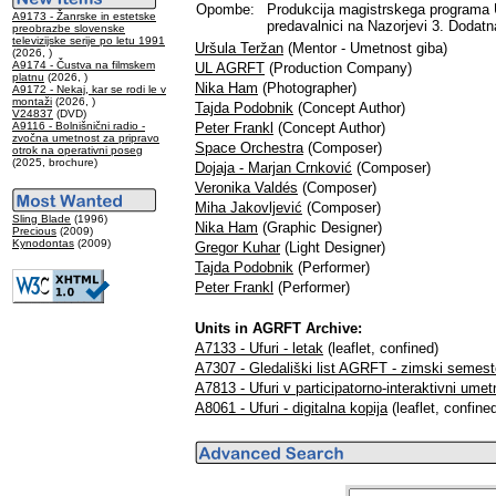
Opombe:
Produkcija magistrskega programa 
A9173 - Žanrske in estetske
predavalnici na Nazorjevi 3. Dodatn
preobrazbe slovenske
televizijske serije po letu 1991
Uršula Teržan
(Mentor - Umetnost giba)
(2026, )
A9174 - Čustva na filmskem
UL AGRFT
(Production Company)
platnu
(2026, )
Nika Ham
(Photographer)
A9172 - Nekaj, kar se rodi le v
montaži
(2026, )
Tajda Podobnik
(Concept Author)
V24837
(DVD)
A9116 - Bolnišnični radio -
Peter Frankl
(Concept Author)
zvočna umetnost za pripravo
Space Orchestra
(Composer)
otrok na operativni poseg
(2025, brochure)
Dojaja - Marjan Crnković
(Composer)
Veronika Valdés
(Composer)
Miha Jakovljević
(Composer)
Sling Blade
(1996)
Nika Ham
(Graphic Designer)
Precious
(2009)
Kynodontas
(2009)
Gregor Kuhar
(Light Designer)
Tajda Podobnik
(Performer)
Peter Frankl
(Performer)
Units in AGRFT Archive:
A7133 - Ufuri - letak
(leaflet, confined)
A7307 - Gledališki list AGRFT - zimski semest
A7813 - Ufuri v participatorno-interaktivni umet
A8061 - Ufuri - digitalna kopija
(leaflet, confine