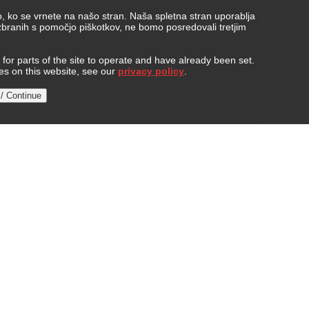
, ko se vrnete na našo stran. Naša spletna stran uporablja
 zbranih s pomočjo piškotkov, ne bomo posredovali tretjim
or parts of the site to operate and have already been set.
ies on this website, see our
privacy policy
.