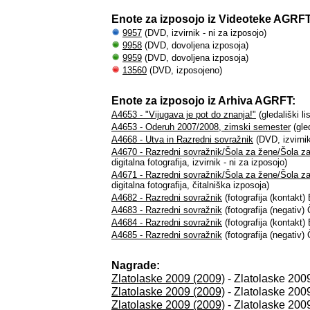
Enote za izposojo iz Videoteke AGRFT
9957
(DVD, izvirnik - ni za izposojo)
9958
(DVD, dovoljena izposoja)
9959
(DVD, dovoljena izposoja)
13560
(DVD, izposojeno)
Enote za izposojo iz Arhiva AGRFT:
A4653 - "Vijugava je pot do znanja!"
(gledališki li
A4653 - Oderuh 2007/2008, zimski semester
(gled
A4668 - Utva in Razredni sovražnik
(DVD, izvirnik
A4670 - Razredni sovražnik/Šola za žene/Šola z
digitalna fotografija, izvirnik - ni za izposojo)
A4671 - Razredni sovražnik/Šola za žene/Šola z
digitalna fotografija, čitalniška izposoja)
A4682 - Razredni sovražnik
(fotografija (kontakt) 
A4683 - Razredni sovražnik
(fotografija (negativ) 
A4684 - Razredni sovražnik
(fotografija (kontakt) 
A4685 - Razredni sovražnik
(fotografija (negativ) 
Nagrade:
Zlatolaske 2009 (2009)
- Zlatolaske 2009
Zlatolaske 2009 (2009)
- Zlatolaske 2009
Zlatolaske 2009 (2009)
- Zlatolaske 2009