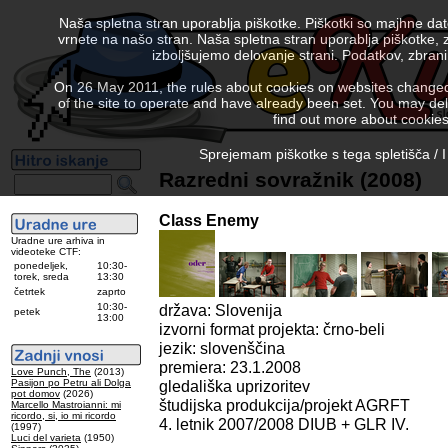
Naša spletna stran uporablja piškotke. Piškotki so majhne da
vrnete na našo stran. Naša spletna stran uporablja piškotke, 
izboljšujemo delovanje strani. Podatkov, zbra
On 26 May 2011, the rules about cookies on websites changed. 
of the site to operate and have already been set. You may delete
find out more about cookies
Sprejemam piškotke s tega spletišča / I
Razredni sovražnik (2008)
Class Enemy
Uradne ure arhiva in
videoteke CTF:
ponedeljek,
10:30-
torek, sreda
13:30
četrtek
zaprto
10:30-
država: Slovenija
petek
13:00
izvorni format projekta: črno-beli
jezik: slovenščina
premiera: 23.1.2008
Love Punch, The
(2013)
Pasijon po Petru ali Dolga
gledališka uprizoritev
pot domov
(2026)
študijska produkcija/projekt AGRFT
Marcello Mastroianni: mi
ricordo, si, io mi ricordo
4. letnik 2007/2008 DIUB + GLR IV.
(1997)
Luci del varieta
(1950)