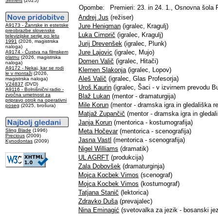
Sinners
(2025)
Opombe:
Premieri: 23. in 24. 1., Osnovna šola 
Andrej Jus
(režiser)
A9173 - Žanrske in estetske
Jure Henigman
(igralec, Kragulj)
preobrazbe slovenske
Luka Cimprič
(igralec, Kragulj)
televizijske serije po letu
1991
(2026, magistrska
Jurij Drevenšek
(igralec, Plunk)
naloga)
Jure Lajovic
(igralec, Mujo)
A9174 - Čustva na filmskem
platnu
(2026, magistrska
Domen Valič
(igralec, Hitači)
naloga)
A9172 - Nekaj, kar se rodi
Klemen Slakonja
(igralec, Lopov)
le v montaži
(2026,
Aleš Valič
(igralec, Glas Profesorja)
magistrska naloga)
V24837
(DVD)
Uroš Kaurin
(igralec, Šaci - v izvirnem prevodu B
A9116 - Bolnišnični radio -
zvočna umetnost za
Blaž Lukan
(mentor - dramaturgija)
pripravo otrok na operativni
Mile Korun
(mentor - dramska igra in gledališka re
poseg
(2025, brošura)
Matjaž Zupančič
(mentor - dramska igra in gledali
Janja Korun
(mentorica - kostumografija)
Sling Blade
(1996)
Meta Hočevar
(mentorica - scenografija)
Precious
(2009)
Jasna Vastl
(mentorica - scenografija)
Kynodontas
(2009)
Nigel Williams
(dramatik)
UL AGRFT
(produkcija)
Zala Dobovšek
(dramaturginja)
Mojca Kocbek Vimos
(scenograf)
Mojca Kocbek Vimos
(kostumograf)
Tatjana Stanič
(lektorica)
Zdravko Duša
(prevajalec)
Nina Eminagić
(svetovalka za jezik - bosanski jez