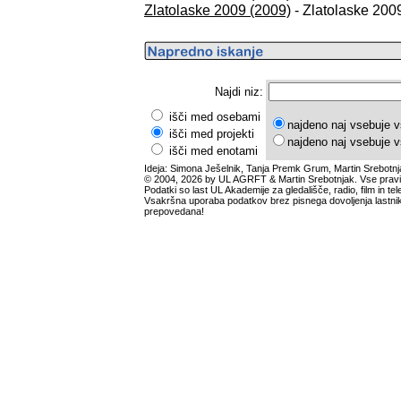
Zlatolaske 2009 (2009)
- Zlatolaske 2009
Najdi niz:
išči med osebami
najdeno naj vsebuje v
išči med projekti
najdeno naj vsebuje v
išči med enotami
Ideja: Simona Ješelnik, Tanja Premk Grum, Martin Srebotnj
© 2004, 2026 by UL AGRFT & Martin Srebotnjak. Vse pravi
Podatki so last UL Akademije za gledališče, radio, film in tele
Vsakršna uporaba podatkov brez pisnega dovoljenja lastnik
prepovedana!