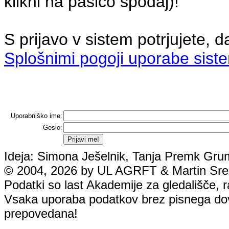
klikni na pasico spodaj)!
S prijavo v sistem potrjujete, d
Splošnimi pogoji uporabe sist
Uporabniško ime:
Geslo:
Ideja: Simona Ješelnik, Tanja Premk Grum
© 2004, 2026 by UL AGRFT & Martin Srebo
Podatki so last Akademije za gledališče, rad
Vsaka uporaba podatkov brez pisnega dovol
prepovedana!