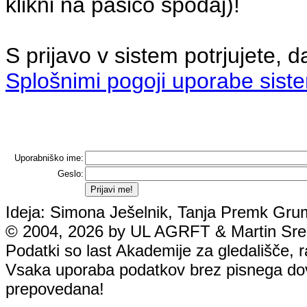
klikni na pasico spodaj)!
S prijavo v sistem potrjujete, d
Splošnimi pogoji uporabe sist
Uporabniško ime:
Geslo:
Ideja: Simona Ješelnik, Tanja Premk Grum
© 2004, 2026 by UL AGRFT & Martin Srebo
Podatki so last Akademije za gledališče, rad
Vsaka uporaba podatkov brez pisnega dovol
prepovedana!