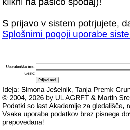
klikni na pasico spodaj)!
S prijavo v sistem potrjujete, d
Splošnimi pogoji uporabe sist
Uporabniško ime:
Geslo:
Ideja: Simona Ješelnik, Tanja Premk Grum
© 2004, 2026 by UL AGRFT & Martin Srebo
Podatki so last Akademije za gledališče, rad
Vsaka uporaba podatkov brez pisnega dovol
prepovedana!