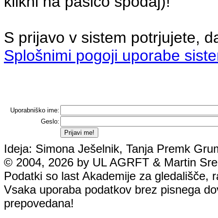
klikni na pasico spodaj)!
S prijavo v sistem potrjujete, d
Splošnimi pogoji uporabe sist
Uporabniško ime:
Geslo:
Ideja: Simona Ješelnik, Tanja Premk Grum
© 2004, 2026 by UL AGRFT & Martin Srebo
Podatki so last Akademije za gledališče, rad
Vsaka uporaba podatkov brez pisnega dovol
prepovedana!