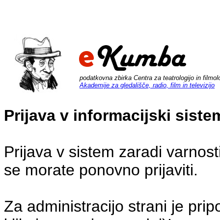
podatkovna zbirka Centra za teatrologijo in filmol
Akademije za gledališče, radio, film in televizijo
Prijava v informacijski sis
Prijava v sistem zaradi varnost
se morate ponovno prijaviti.
Za administracijo strani je pri