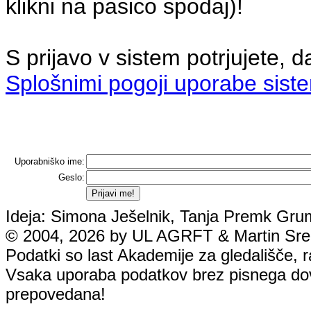
klikni na pasico spodaj)!
S prijavo v sistem potrjujete, d
Splošnimi pogoji uporabe sist
Uporabniško ime:
Geslo:
Ideja: Simona Ješelnik, Tanja Premk Grum
© 2004, 2026 by UL AGRFT & Martin Srebo
Podatki so last Akademije za gledališče, rad
Vsaka uporaba podatkov brez pisnega dovol
prepovedana!